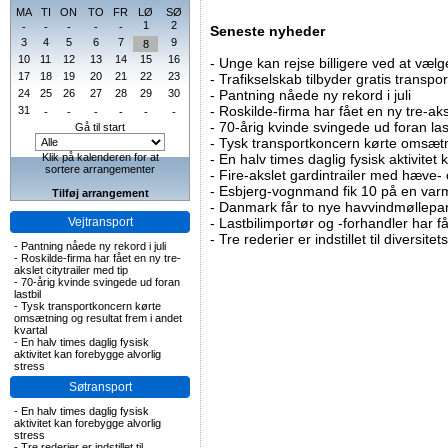
MA
TI
ON
TO
FR
LØ
SØ
1
2
-
-
-
-
-
Seneste nyheder
3
4
5
6
7
9
8
10
11
12
13
14
15
16
-
Unge kan rejse billigere ved at vælg
17
18
19
20
21
22
23
-
Trafikselskab tilbyder gratis transpor
24
25
26
27
28
29
30
-
Pantning nåede ny rekord i juli
-
Roskilde-firma har fået en ny tre-aksl
31
-
-
-
-
-
-
-
70-årig kvinde svingede ud foran las
Gå til start
-
Tysk transportkoncern kørte omsætni
Klik på kalenderen for at
-
En halv times daglig fysisk aktivitet
sortere arrangementer
-
Fire-akslet gardintrailer med hæve-
-
Esbjerg-vognmand fik 10 på en va
Tilføj arrangement
-
Danmark får to nye havvindmøllepa
Vejtransport
-
Lastbilimportør og -forhandler har få
-
Tre rederier er indstillet til diversitet
-
Pantning nåede ny rekord i juli
-
Roskilde-firma har fået en ny tre-
akslet citytrailer med tip
-
70-årig kvinde svingede ud foran
lastbil
-
Tysk transportkoncern kørte
omsætning og resultat frem i andet
kvartal
-
En halv times daglig fysisk
aktivitet kan forebygge alvorlig
stress
Søtransport
-
En halv times daglig fysisk
aktivitet kan forebygge alvorlig
stress
-
Tre rederier er indstillet til