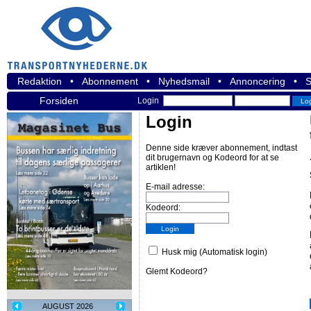
Redaktion
•
Abonnement
•
Nyhedsmail
•
Annoncering
•
S
Forsiden
Login
Login
Denne side kræver abonnement, indtast
dit brugernavn og Kodeord for at se
artiklen!
E-mail adresse:
Kodeord:
Husk mig (Automatisk login)
Glemt Kodeord?
AUGUST 2026