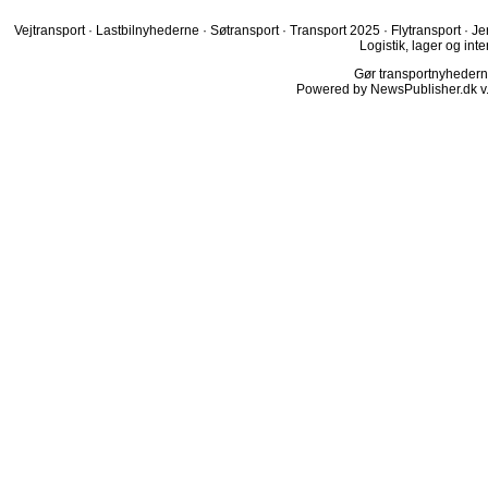
Vejtransport
·
Lastbilnyhederne
·
Søtransport
·
Transport 2025
·
Flytransport
·
Je
Logistik, lager og inte
Gør transportnyhederne.
Powered by NewsPublisher.dk v