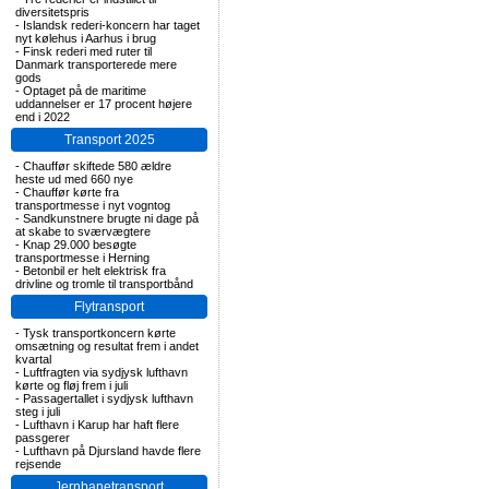
diversitetspris
-
Islandsk rederi-koncern har taget
nyt kølehus i Aarhus i brug
-
Finsk rederi med ruter til
Danmark transporterede mere
gods
-
Optaget på de maritime
uddannelser er 17 procent højere
end i 2022
Transport 2025
-
Chauffør skiftede 580 ældre
heste ud med 660 nye
-
Chauffør kørte fra
transportmesse i nyt vogntog
-
Sandkunstnere brugte ni dage på
at skabe to sværvægtere
-
Knap 29.000 besøgte
transportmesse i Herning
-
Betonbil er helt elektrisk fra
drivline og tromle til transportbånd
Flytransport
-
Tysk transportkoncern kørte
omsætning og resultat frem i andet
kvartal
-
Luftfragten via sydjysk lufthavn
kørte og fløj frem i juli
-
Passagertallet i sydjysk lufthavn
steg i juli
-
Lufthavn i Karup har haft flere
passgerer
-
Lufthavn på Djursland havde flere
rejsende
Jernbanetransport