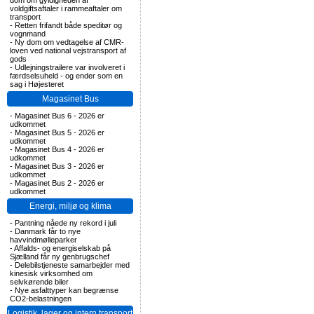
dom om gyldigheden af
voldgiftsaftaler i rammeaftaler om
transport
-
Retten frifandt både speditør og
vognmand
-
Ny dom om vedtagelse af CMR-
loven ved national vejstransport af
gods
-
Udlejningstrailere var involveret i
færdselsuheld - og ender som en
sag i Højesteret
Magasinet Bus
-
Magasinet Bus 6 - 2026 er
udkommet
-
Magasinet Bus 5 - 2026 er
udkommet
-
Magasinet Bus 4 - 2026 er
udkommet
-
Magasinet Bus 3 - 2026 er
udkommet
-
Magasinet Bus 2 - 2026 er
udkommet
Energi, miljø og klima
-
Pantning nåede ny rekord i juli
-
Danmark får to nye
havvindmølleparker
-
Affalds- og energiselskab på
Sjælland får ny genbrugschef
-
Delebilstjeneste samarbejder med
kinesisk virksomhed om
selvkørende biler
-
Nye asfalttyper kan begrænse
CO2-belastningen
Logistik, lager og intern transport