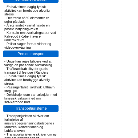
-
En halv times daglig fysisk
aktivitet kan forebygge alvorlig
stress
-
Det tredie af 89 elementer er
sejlet på plads
-
Årets andet kvartal havde en
positiv indtjeningvækst
-
Kontrakt om overhalingsspor ved
Kalvebod i København er
underskrevet
-
Politiet søger fortsat vidner og
videoovervågning
Persontransport
-
Unge kan rejse billigere ved at
vælge en passende billetløsning
-
Trafikselskab tilbyder gratis
transport til festuge i Randers
-
En halv times daglig fysisk
aktivitet kan forebygge alvorlig
stress
-
Passagertallet i sydjysk lufthavn
steg i juli
-
Delebilstjeneste samarbejder med
kinesisk virksomhed om
selvkørende biler
Transportjuristerne
-
Transportjuristen skriver om
forhøjelse af
ansvarsbegrænsningsbeløbene i
Montreal-konventionen og
Luftfartsloven
-
Transportjuristerne skriver om ny