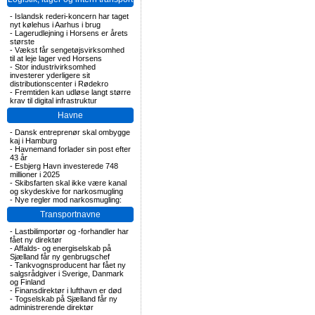
-
Islandsk rederi-koncern har taget
nyt kølehus i Aarhus i brug
-
Lagerudlejning i Horsens er årets
største
-
Vækst får sengetøjsvirksomhed
til at leje lager ved Horsens
-
Stor industrivirksomhed
investerer yderligere sit
distributionscenter i Rødekro
-
Fremtiden kan udløse langt større
krav til digital infrastruktur
Havne
-
Dansk entreprenør skal ombygge
kaj i Hamburg
-
Havnemand forlader sin post efter
43 år
-
Esbjerg Havn investerede 748
millioner i 2025
-
Skibsfarten skal ikke være kanal
og skydeskive for narkosmugling
-
Nye regler mod narkosmugling:
Transportnavne
-
Lastbilimportør og -forhandler har
fået ny direktør
-
Affalds- og energiselskab på
Sjælland får ny genbrugschef
-
Tankvognsproducent har fået ny
salgsrådgiver i Sverige, Danmark
og Finland
-
Finansdirektør i lufthavn er død
-
Togselskab på Sjælland får ny
administrerende direktør