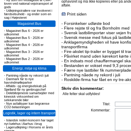
-
Ny dom om vedtagelse af CMR-
ophavsret og må ikke kopieres eller på an
loven ved national vejstransport af
aftale.
gods
-
Udlejningstrailere var involveret i
Print siden
færdselsuheld - og ender som en
sag i Højesteret
-
Forsinkelser udløste bod
Magasinet Bus
-
Flere rejste til og fra Bornholm med
-
Magasinet Bus 6 - 2026 er
-
Svensk lastbilimportør viser vejen fra
udkommet
-
Svensk messe med fokus på lastbile
-
Magasinet Bus 5 - 2026 er
udkommet
-
Anklagemyndigheden vil have konfisk
-
Magasinet Bus 4 - 2026 er
transportfirma
udkommet
-
Fire-akslet tip-trailer er bygget til t
-
Magasinet Bus 3 - 2026 er
udkommet
-
Påvirket mand uden kørekort kørte in
-
Magasinet Bus 2 - 2026 er
-
En indsats mod chaufførmangel skal
udkommet
-
Bestanden er vokset med 9,3 procent
Energi, miljø og klima
-
Færre nye lastbiler fik nummerplader 
-
Pantning nåede ny rekord i juli
-
Pantning nåede ny rekord i juli
-
Danmark får to nye
-
Roskilde-firma har fået en ny tre-aksl
havvindmølleparker
-
Affalds- og energiselskab på
Skriv din kommentar:
Sjælland får ny genbrugschef
-
Delebilstjeneste samarbejder med
Alle felter skal udfyldes!
kinesisk virksomhed om
selvkørende biler
-
Nye asfalttyper kan begrænse
Titel:
CO2-belastningen
Kommentar:
Logistik, lager og intern transport
-
Islandsk rederi-koncern har taget
nyt kølehus i Aarhus i brug
-
Lagerudlejning i Horsens er årets
største