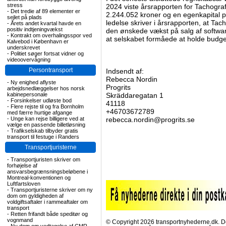
stress
2024 viste årsrapporten for Tachograf
-
Det tredie af 89 elementer er
2.244.052 kroner og en egenkapital p
sejlet på plads
ledelse skriver i årsrapporten, at Ta
-
Årets andet kvartal havde en
positiv indtjeningvækst
den ønskede vækst på salg af softwar
-
Kontrakt om overhalingsspor ved
at selskabet formåede at holde budg
Kalvebod i København er
underskrevet
-
Politiet søger fortsat vidner og
videoovervågning
Persontransport
Indsendt af:
Rebecca Nordin
-
Ny enighed aflyste
Progrits
arbejdsnedlæggelser hos norsk
kabinepersonale
Skräddaregatan 1
-
Forsinkelser udløste bod
41118
-
Flere rejste til og fra Bornholm
+46703672789
med færre hurtige afgange
-
Unge kan rejse billigere ved at
rebecca.nordin@progrits.se
vælge en passende billetløsning
-
Trafikselskab tilbyder gratis
transport til festuge i Randers
Transportjuristerne
-
Transportjuristen skriver om
forhøjelse af
ansvarsbegrænsningsbeløbene i
Montreal-konventionen og
Luftfartsloven
-
Transportjuristerne skriver om ny
dom om gyldigheden af
voldgiftsaftaler i rammeaftaler om
transport
-
Retten frifandt både speditør og
vognmand
© Copyright 2026 transportnyhederne.dk. Den