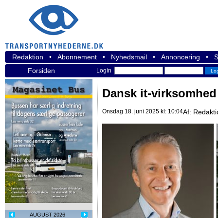
Redaktion
•
Abonnement
•
Nyhedsmail
•
Annoncering
•
S
Forsiden
Login
Dansk it-virksomhed h
Onsdag 18. juni 2025 kl: 10:04
Af:
Redakti
AUGUST 2026