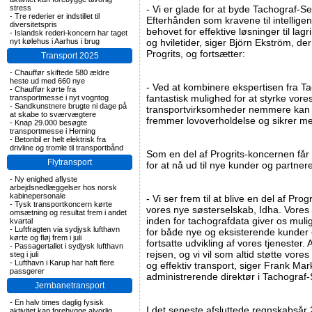
stress
- Vi er glade for at byde Tachograf-
-
Tre rederier er indstillet til
Efterhånden som kravene til intellige
diversitetspris
behovet for effektive løsninger til lag
-
Islandsk rederi-koncern har taget
nyt kølehus i Aarhus i brug
og hviletider, siger Björn Ekström, der
Progrits, og fortsætter:
Transport 2025
-
Chauffør skiftede 580 ældre
heste ud med 660 nye
- Ved at kombinere ekspertisen fra Ta
-
Chauffør kørte fra
fantastisk mulighed for at styrke vor
transportmesse i nyt vogntog
-
Sandkunstnere brugte ni dage på
transportvirksomheder nemmere kan 
at skabe to sværvægtere
fremmer lovoverholdelse og sikrer mer
-
Knap 29.000 besøgte
transportmesse i Herning
-
Betonbil er helt elektrisk fra
drivline og tromle til transportbånd
Som en del af Progrits-koncernen får
Flytransport
for at nå ud til nye kunder og partner
-
Ny enighed aflyste
arbejdsnedlæggelser hos norsk
kabinepersonale
- Vi ser frem til at blive en del af Pro
-
Tysk transportkoncern kørte
vores nye søsterselskab, Idha. Vore
omsætning og resultat frem i andet
inden for tachografdata giver os muli
kvartal
-
Luftfragten via sydjysk lufthavn
for både nye og eksisterende kunde
kørte og fløj frem i juli
fortsatte udvikling af vores tjenester
-
Passagertallet i sydjysk lufthavn
rejsen, og vi vil som altid støtte vore
steg i juli
-
Lufthavn i Karup har haft flere
og effektiv transport, siger Frank Mar
passgerer
administrerende direktør i Tachograf-
Jernbanetransport
-
En halv times daglig fysisk
I det seneste afsluttede regnskabsår
aktivitet kan forebygge alvorlig