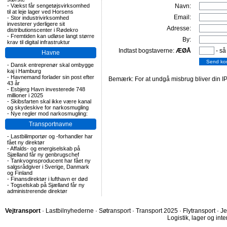
-
Vækst får sengetøjsvirksomhed
Navn:
til at leje lager ved Horsens
Email:
-
Stor industrivirksomhed
investerer yderligere sit
Adresse:
distributionscenter i Rødekro
-
Fremtiden kan udløse langt større
By:
krav til digital infrastruktur
Indtast bogstaverne:
ÆØÅ
- så
Havne
-
Dansk entreprenør skal ombygge
kaj i Hamburg
-
Havnemand forlader sin post efter
Bemærk: For at undgå misbrug bliver din IP
43 år
-
Esbjerg Havn investerede 748
millioner i 2025
-
Skibsfarten skal ikke være kanal
og skydeskive for narkosmugling
-
Nye regler mod narkosmugling:
Transportnavne
-
Lastbilimportør og -forhandler har
fået ny direktør
-
Affalds- og energiselskab på
Sjælland får ny genbrugschef
-
Tankvognsproducent har fået ny
salgsrådgiver i Sverige, Danmark
og Finland
-
Finansdirektør i lufthavn er død
-
Togselskab på Sjælland får ny
administrerende direktør
Vejtransport
·
Lastbilnyhederne
·
Søtransport
·
Transport 2025
·
Flytransport
·
Je
Logistik, lager og inte