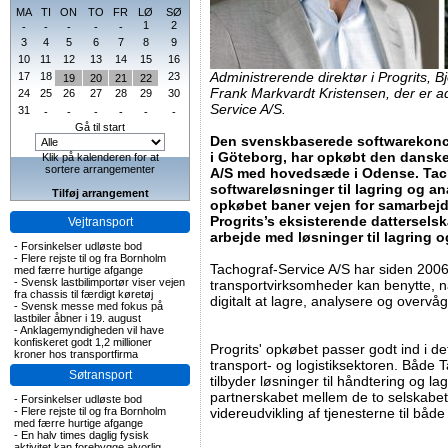
MA
TI
ON
TO
FR
LØ
SØ
1
2
-
-
-
-
-
3
4
5
6
7
8
9
10
11
12
13
14
15
16
Administrerende direktør i Progrits,
17
18
23
19
20
21
22
Frank Markvardt Kristensen, der er ad
24
25
26
27
28
29
30
Service A/S.
31
-
-
-
-
-
-
Gå til start
Den svenskbaserede softwarekonce
i Göteborg, har opkøbt den dansk
Klik på kalenderen for at
sortere arrangementer
A/S med hovedsæde i Odense. Tach
softwareløsninger til lagring og a
Tilføj arrangement
opkøbet baner vejen for samarbej
Progrits’s eksisterende dattersels
Vejtransport
arbejde med løsninger til lagring 
-
Forsinkelser udløste bod
-
Flere rejste til og fra Bornholm
Tachograf-Service A/S har siden 2006
med færre hurtige afgange
-
Svensk lastbilimportør viser vejen
transportvirksomheder kan benytte, n
fra chassis til færdigt køretøj
digitalt at lagre, analysere og overvå
-
Svensk messe med fokus på
lastbiler åbner i 19. august
-
Anklagemyndigheden vil have
konfiskeret godt 1,2 millioner
Progrits' opkøbet passer godt ind i d
kroner hos transportfirma
transport- og logistiksektoren. Både
Søtransport
tilbyder løsninger til håndtering og la
partnerskabet mellem de to selskabet v
-
Forsinkelser udløste bod
-
Flere rejste til og fra Bornholm
videreudvikling af tjenesterne til båd
med færre hurtige afgange
-
En halv times daglig fysisk
aktivitet kan forebygge alvorlig