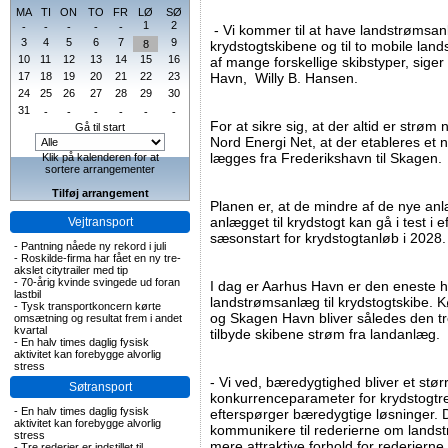
MA
TI
ON
TO
FR
LØ
SØ
1
2
-
-
-
-
-
- Vi kommer til at have landstrømsanlæ
3
4
5
6
7
9
8
krydstogtskibene og til to mobile la
10
11
12
13
14
15
16
af mange forskellige skibstyper, sige
17
18
19
20
21
22
23
Havn, Willy B. Hansen.
24
25
26
27
28
29
30
31
-
-
-
-
-
-
For at sikre sig, at der altid er strø
Gå til start
Nord Energi Net, at der etableres et ny
lægges fra Frederikshavn til Skagen.
Klik på kalenderen for at
sortere arrangementer
Tilføj arrangement
Planen er, at de mindre af de nye anlæ
anlægget til krydstogt kan gå i test i e
Vejtransport
sæsonstart for krydstogtanløb i 2028.
-
Pantning nåede ny rekord i juli
-
Roskilde-firma har fået en ny tre-
akslet citytrailer med tip
-
70-årig kvinde svingede ud foran
I dag er Aarhus Havn er den eneste 
lastbil
landstrømsanlæg til krydstogtskibe. 
-
Tysk transportkoncern kørte
og Skagen Havn bliver således den t
omsætning og resultat frem i andet
kvartal
tilbyde skibene strøm fra landanlæg.
-
En halv times daglig fysisk
aktivitet kan forebygge alvorlig
stress
- Vi ved, bæredygtighed bliver et stør
Søtransport
konkurrenceparameter for krydstogtre
-
En halv times daglig fysisk
efterspørger bæredygtige løsninger. D
aktivitet kan forebygge alvorlig
kommunikere til rederierne om land
stress
mere attraktive forhold for rederiern
-
Tre rederier er indstillet til