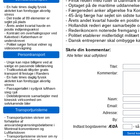
-
Finsk rederi med ruter til Danmark
-
Optaget på de maritime uddannelser
-
En halv times daglig fysisk
-
Færgerederi anker afgørelse fra Ko
aktivitet kan forebygge alvorlig
stress
-
45-årig færge har sejlet sin sidste tu
-
Det tredie af 89 elementer er
-
Årets andet kvartal havde en positiv
sejlet på plads
-
Hollandsk rederi øger samarbejde om
-
Årets andet kvartal havde en
positiv indtjeningvækst
-
Rederikoncern noterede fremgang i f
-
Kontrakt om overhalingsspor ved
-
Politiet etablerer midlertidigt militæ
Kalvebod i København er
-
Dansk entreprenør skal ombygge ka
underskrevet
-
Politiet søger fortsat vidner og
videoovervågning
Skriv din kommentar:
Persontransport
Alle felter skal udfyldes!
-
Unge kan rejse billigere ved at
vælge en passende billetløsning
Titel:
-
Trafikselskab tilbyder gratis
Kommentar:
transport til festuge i Randers
-
En halv times daglig fysisk
aktivitet kan forebygge alvorlig
stress
-
Passagertallet i sydjysk lufthavn
steg i juli
-
Delebilstjeneste samarbejder med
Navn:
kinesisk virksomhed om
selvkørende biler
Email:
Transportjuristerne
Adresse:
-
Transportjuristen skriver om
By:
forhøjelse af
ansvarsbegrænsningsbeløbene i
Indtast bogstaverne:
ÆØÅ
- så
Montreal-konventionen og
Luftfartsloven
-
Transportjuristerne skriver om ny