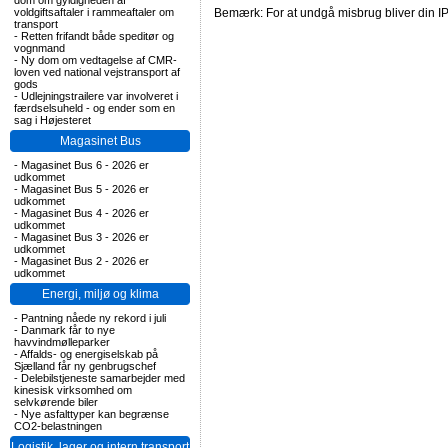
dom om gyldigheden af
voldgiftsaftaler i rammeaftaler om
Bemærk: For at undgå misbrug bliver din IP
transport
-
Retten frifandt både speditør og
vognmand
-
Ny dom om vedtagelse af CMR-
loven ved national vejstransport af
gods
-
Udlejningstrailere var involveret i
færdselsuheld - og ender som en
sag i Højesteret
Magasinet Bus
-
Magasinet Bus 6 - 2026 er
udkommet
-
Magasinet Bus 5 - 2026 er
udkommet
-
Magasinet Bus 4 - 2026 er
udkommet
-
Magasinet Bus 3 - 2026 er
udkommet
-
Magasinet Bus 2 - 2026 er
udkommet
Energi, miljø og klima
-
Pantning nåede ny rekord i juli
-
Danmark får to nye
havvindmølleparker
-
Affalds- og energiselskab på
Sjælland får ny genbrugschef
-
Delebilstjeneste samarbejder med
kinesisk virksomhed om
selvkørende biler
-
Nye asfalttyper kan begrænse
CO2-belastningen
Logistik, lager og intern transport