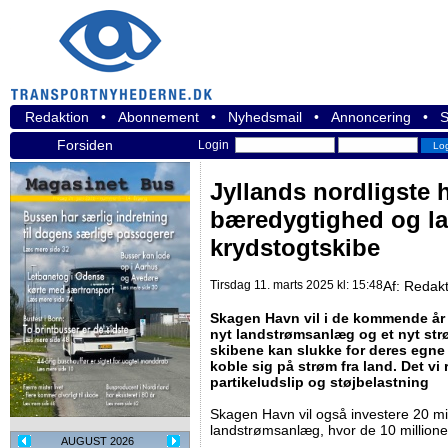
Redaktion
•
Abonnement
•
Nyhedsmail
•
Annoncering
•
S
Forsiden
Login
Jyllands nordligste h
bæredygtighed og la
krydstogtskibe
Tirsdag 11. marts 2025 kl: 15:48
Af:
Redakt
Skagen Havn vil i de kommende år i
nyt landstrømsanlæg og et nyt strø
skibene kan slukke for deres egne 
koble sig på strøm fra land. Det v
partikeludslip og støjbelastning
Skagen Havn vil også investere 20 mil
landstrømsanlæg, hvor de 10 millione
AUGUST 2026