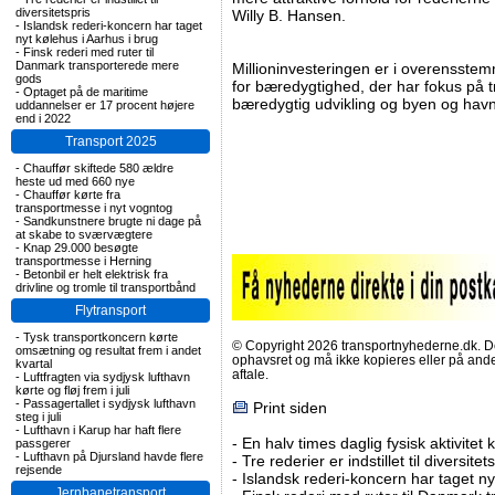
diversitetspris
Willy B. Hansen.
-
Islandsk rederi-koncern har taget
nyt kølehus i Aarhus i brug
-
Finsk rederi med ruter til
Danmark transporterede mere
Millioninvesteringen er i overensst
gods
for bæredygtighed, der har fokus på t
-
Optaget på de maritime
bæredygtig udvikling og byen og hav
uddannelser er 17 procent højere
end i 2022
Transport 2025
-
Chauffør skiftede 580 ældre
heste ud med 660 nye
-
Chauffør kørte fra
transportmesse i nyt vogntog
-
Sandkunstnere brugte ni dage på
at skabe to sværvægtere
-
Knap 29.000 besøgte
transportmesse i Herning
-
Betonbil er helt elektrisk fra
drivline og tromle til transportbånd
Flytransport
-
Tysk transportkoncern kørte
© Copyright 2026 transportnyhederne.dk. Den
omsætning og resultat frem i andet
ophavsret og må ikke kopieres eller på an
kvartal
aftale.
-
Luftfragten via sydjysk lufthavn
kørte og fløj frem i juli
-
Passagertallet i sydjysk lufthavn
Print siden
steg i juli
-
Lufthavn i Karup har haft flere
-
En halv times daglig fysisk aktivitet
passgerer
-
Lufthavn på Djursland havde flere
-
Tre rederier er indstillet til diversitet
rejsende
-
Islandsk rederi-koncern har taget ny
Jernbanetransport