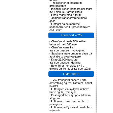
-
Tre rederier er indstillet til
diversitetspris
-
Islandsk rederi-koncern har taget
nyt kølehus i Aarhus i brug
-
Finsk rederi med ruter til
Danmark transporterede mere
gods
-
Optaget på de maritime
uddannelser er 17 procent højere
end i 2022
Transport 2025
-
Chauffør skiftede 580 ældre
heste ud med 660 nye
-
Chauffør kørte fra
transportmesse i nyt vogntog
-
Sandkunstnere brugte ni dage på
at skabe to sværvægtere
-
Knap 29.000 besøgte
transportmesse i Herning
-
Betonbil er helt elektrisk fra
drivline og tromle til transportbånd
Flytransport
-
Tysk transportkoncern kørte
omsætning og resultat frem i andet
kvartal
-
Luftfragten via sydjysk lufthavn
kørte og fløj frem i juli
-
Passagertallet i sydjysk lufthavn
steg i juli
-
Lufthavn i Karup har haft flere
passgerer
-
Lufthavn på Djursland havde flere
rejsende