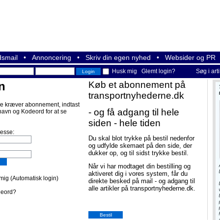
smail
•
Annoncering
•
Skriv din egen nyhed
•
Websider og PR
Husk mig
Glemt login?
Søg i art
n
Køb et abonnement på
transportnyhederne.dk
e kræver abonnement, indtast
- og få adgang til hele
navn og Kodeord for at se
siden - hele tiden
resse:
Du skal blot trykke på bestil nedenfor
og udfylde skemaet på den side, der
dukker op, og til sidst trykke bestil.
Når vi har modtaget din bestilling og
aktiveret dig i vores system, får du
ig (Automatisk login)
direkte besked på mail - og adgang til
alle artikler på transportnyhederne.dk.
deord?