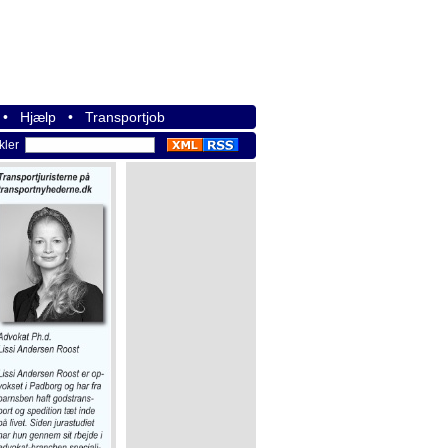
•
Hjælp
•
Transportjob
ikler