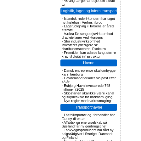
-
45-årig færge har sejlet sin sidste
tur
Logistik, lager og intern transport
-
Islandsk rederi-koncern har taget
nyt kølehus i Aarhus i brug
-
Lagerudlejning i Horsens er årets
største
-
Vækst får sengetøjsvirksomhed
til at leje lager ved Horsens
-
Stor industrivirksomhed
investerer yderligere sit
distributionscenter i Rødekro
-
Fremtiden kan udløse langt større
krav til digital infrastruktur
Havne
-
Dansk entreprenør skal ombygge
kaj i Hamburg
-
Havnemand forlader sin post efter
43 år
-
Esbjerg Havn investerede 748
millioner i 2025
-
Skibsfarten skal ikke være kanal
og skydeskive for narkosmugling
-
Nye regler mod narkosmugling:
Transportnavne
-
Lastbilimportør og -forhandler har
fået ny direktør
-
Affalds- og energiselskab på
Sjælland får ny genbrugschef
-
Tankvognsproducent har fået ny
salgsrådgiver i Sverige, Danmark
og Finland