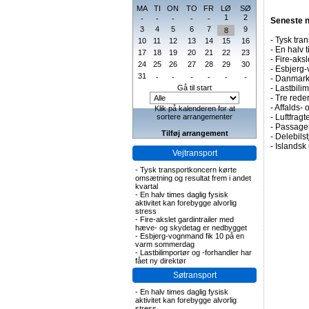
MA
TI
ON
TO
FR
LØ
SØ
1
2
-
-
-
-
-
Seneste 
3
4
5
6
7
9
8
-
Tysk tran
10
11
12
13
14
15
16
-
En halv t
17
18
19
20
21
22
23
-
Fire-aks
24
25
26
27
28
29
30
-
Esbjerg-
31
-
-
-
-
-
-
-
Danmark 
Gå til start
-
Lastbilim
-
Tre rederi
-
Affalds-
Klik på kalenderen for at
sortere arrangementer
-
Luftfragte
-
Passagert
Tilføj arrangement
-
Delebils
-
Islandsk 
Vejtransport
-
Tysk transportkoncern kørte
omsætning og resultat frem i andet
kvartal
-
En halv times daglig fysisk
aktivitet kan forebygge alvorlig
stress
-
Fire-akslet gardintrailer med
hæve- og skydetag er nedbygget
-
Esbjerg-vognmand fik 10 på en
varm sommerdag
-
Lastbilimportør og -forhandler har
fået ny direktør
Søtransport
-
En halv times daglig fysisk
aktivitet kan forebygge alvorlig
stress