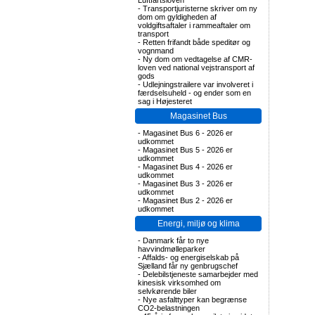
Luftfartsloven
-
Transportjuristerne skriver om ny
dom om gyldigheden af
voldgiftsaftaler i rammeaftaler om
transport
-
Retten frifandt både speditør og
vognmand
-
Ny dom om vedtagelse af CMR-
loven ved national vejstransport af
gods
-
Udlejningstrailere var involveret i
færdselsuheld - og ender som en
sag i Højesteret
Magasinet Bus
-
Magasinet Bus 6 - 2026 er
udkommet
-
Magasinet Bus 5 - 2026 er
udkommet
-
Magasinet Bus 4 - 2026 er
udkommet
-
Magasinet Bus 3 - 2026 er
udkommet
-
Magasinet Bus 2 - 2026 er
udkommet
Energi, miljø og klima
-
Danmark får to nye
havvindmølleparker
-
Affalds- og energiselskab på
Sjælland får ny genbrugschef
-
Delebilstjeneste samarbejder med
kinesisk virksomhed om
selvkørende biler
-
Nye asfalttyper kan begrænse
CO2-belastningen