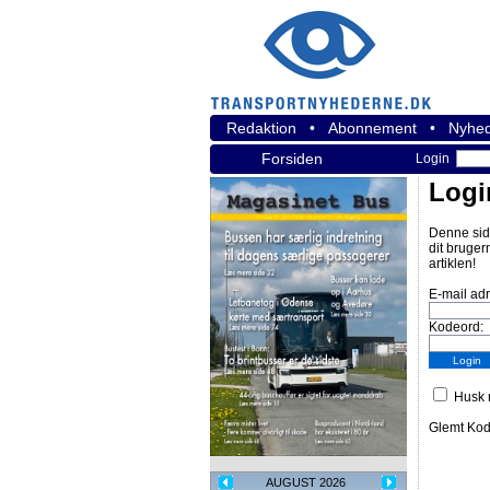
Redaktion
•
Abonnement
•
Nyhed
Forsiden
Login
Logi
Denne sid
dit bruger
artiklen!
E-mail ad
Kodeord:
Husk m
Glemt Ko
AUGUST 2026