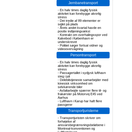
Jernbanetransport
-
En halv times daglig fysisk
aktivitet kan forebygge alvorlig
stress
-
Det tredie af 89 elementer er
sejlet på plads
-
Årets andet kvartal havde en
positiv indtjeningvækst
-
Kontrakt om overhalingsspor ved
Kalvebod i København er
underskrevet
-
Politiet søger fortsat vidner og
videoovervågning
Persontransport
-
En halv times daglig fysisk
aktivitet kan forebygge alvorlig
stress
-
Passagertallet i sydjysk lufthavn
steg i juli
-
Delebilstjeneste samarbejder med
kinesisk virksomhed om
selvkørende biler
-
Asfaltarbejde spærrer flere til- og
frakørsler på Motorvej E45 ved
Aarhus
-
Lufthavn i Karup har haft flere
passgerer
Transportjuristerne
-
Transportjuristen skriver om
forhøjelse af
ansvarsbegrænsningsbeløbene i
Montreal-konventionen og