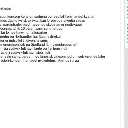
nyheder
sportkoncern kørte omsætning og resultat frem i andet kvartal
imes daglig fysisk aktivitet kan forebygge alvorlig stress
let gardintrailer med hæve- og skydetag er nedbygget
vognmand fik 10 på en varm sommerdag
får to nye havvindmølleparker
portør og -forhandler har fået ny direktør
er er indstillet til diversitetspris
 og energiselskab på Sjælland får ny genbrugschef
n via sydjysk lufthavn kørte og fløj frem i juli
allet i sydjysk lufthavn steg i juli
tjeneste samarbejder med kinesisk virksomhed om selvkørende biler
rederi-koncern har taget nyt kølehus i Aarhus i brug