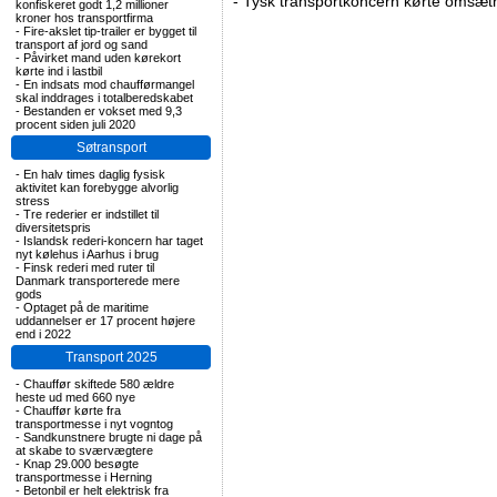
-
Tysk transportkoncern kørte omsætni
konfiskeret godt 1,2 millioner
kroner hos transportfirma
-
Fire-akslet tip-trailer er bygget til
transport af jord og sand
-
Påvirket mand uden kørekort
kørte ind i lastbil
-
En indsats mod chaufførmangel
skal inddrages i totalberedskabet
-
Bestanden er vokset med 9,3
procent siden juli 2020
Søtransport
-
En halv times daglig fysisk
aktivitet kan forebygge alvorlig
stress
-
Tre rederier er indstillet til
diversitetspris
-
Islandsk rederi-koncern har taget
nyt kølehus i Aarhus i brug
-
Finsk rederi med ruter til
Danmark transporterede mere
gods
-
Optaget på de maritime
uddannelser er 17 procent højere
end i 2022
Transport 2025
-
Chauffør skiftede 580 ældre
heste ud med 660 nye
-
Chauffør kørte fra
transportmesse i nyt vogntog
-
Sandkunstnere brugte ni dage på
at skabe to sværvægtere
-
Knap 29.000 besøgte
transportmesse i Herning
-
Betonbil er helt elektrisk fra