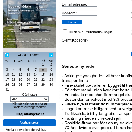
E-mail adresse:
Kodeord:
Husk mig (Automatisk login)
Glemt Kodeord?
AUGUST 2026
MA
TI
ON
TO
FR
LØ
SØ
1
2
-
-
-
-
-
Seneste nyheder
3
4
5
6
7
9
8
10
11
12
13
14
15
16
-
Anklagemyndigheden vil have konfisk
17
18
19
20
21
22
23
transportfirma
24
25
26
27
28
29
30
-
Fire-akslet tip-trailer er bygget til t
-
Påvirket mand uden kørekort kørte in
31
-
-
-
-
-
-
-
En indsats mod chaufførmangel skal
Gå til start
-
Bestanden er vokset med 9,3 procent
Klik på kalenderen for at
-
Færre nye lastbiler fik nummerplader 
sortere arrangementer
-
Unge kan rejse billigere ved at vælg
-
Trafikselskab tilbyder gratis transpor
Tilføj arrangement
-
Pantning nåede ny rekord i juli
Vejtransport
-
Roskilde-firma har fået en ny tre-aksl
-
70-årig kvinde svingede ud foran las
-
Anklagemyndigheden vil have