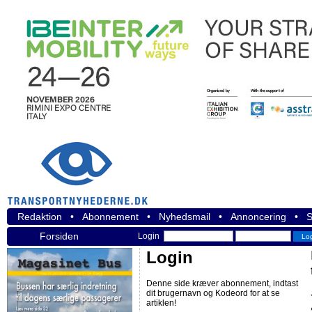
Redaktion
•
Abonnement
•
Nyhedsmail
•
Annoncering
•
S
Forsiden
Login
Login
Denne side kræver abonnement, indtast
dit brugernavn og Kodeord for at se
artiklen!