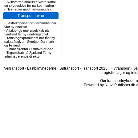
-
Skibsfarten skal ikke være kanal
og skydeskive for narkosmugling
-
Nye regler mod narkosmugling:
Transportnavne
-
Lastbilimportør og -forhandler har
fået ny direktør
-
Affalds- og energiselskab på
Sjælland får ny genbrugschef
-
Tankvognsproducent har fået ny
salgsrådgiver i Sverige, Danmark
og Finland
-
Finansdirektør i lufthavn er død
-
Togselskab på Sjælland får ny
administrerende direktør
Vejtransport
·
Lastbilnyhederne
·
Søtransport
·
Transport 2025
·
Flytransport
·
Je
Logistik, lager og inte
Gør transportnyhederne.
Powered by NewsPublisher.dk v