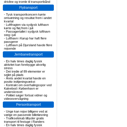
drivline og tromle til transportbånd
Flytransport
-
Tysk transportkoncern kørte
omsætning og resultat frem i andet
kvartal
-
Luftfragten via sydjysk lufthavn
kørte og fløj frem i juli
-
Passagertallet i sydjysk lufthavn
steg i juli
-
Lufthavn i Karup har haft flere
passgerer
-
Lufthavn på Djursland havde flere
rejsende
Jernbanetransport
-
En halv times daglig fysisk
aktivitet kan forebygge alvorlig
stress
-
Det tredie af 89 elementer er
sejlet på plads
-
Årets andet kvartal havde en
positiv indtjeningvækst
-
Kontrakt om overhalingsspor ved
Kalvebod i København er
underskrevet
-
Politiet søger fortsat vidner og
videoovervågning
Persontransport
-
Unge kan rejse billigere ved at
vælge en passende billetløsning
-
Trafikselskab tilbyder gratis
transport til festuge i Randers
-
En halv times daglig fysisk