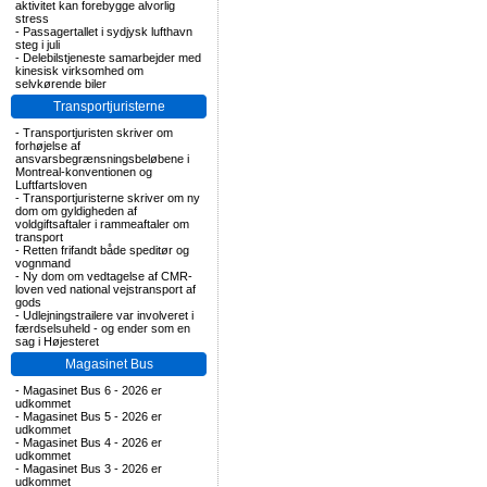
aktivitet kan forebygge alvorlig
stress
-
Passagertallet i sydjysk lufthavn
steg i juli
-
Delebilstjeneste samarbejder med
kinesisk virksomhed om
selvkørende biler
Transportjuristerne
-
Transportjuristen skriver om
forhøjelse af
ansvarsbegrænsningsbeløbene i
Montreal-konventionen og
Luftfartsloven
-
Transportjuristerne skriver om ny
dom om gyldigheden af
voldgiftsaftaler i rammeaftaler om
transport
-
Retten frifandt både speditør og
vognmand
-
Ny dom om vedtagelse af CMR-
loven ved national vejstransport af
gods
-
Udlejningstrailere var involveret i
færdselsuheld - og ender som en
sag i Højesteret
Magasinet Bus
-
Magasinet Bus 6 - 2026 er
udkommet
-
Magasinet Bus 5 - 2026 er
udkommet
-
Magasinet Bus 4 - 2026 er
udkommet
-
Magasinet Bus 3 - 2026 er
udkommet