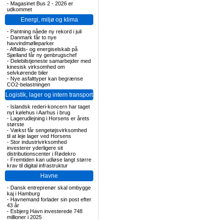
-
Magasinet Bus 2 - 2026 er
udkommet
Energi, miljø og klima
-
Pantning nåede ny rekord i juli
-
Danmark får to nye
havvindmølleparker
-
Affalds- og energiselskab på
Sjælland får ny genbrugschef
-
Delebilstjeneste samarbejder med
kinesisk virksomhed om
selvkørende biler
-
Nye asfalttyper kan begrænse
CO2-belastningen
Logistik, lager og intern transport
-
Islandsk rederi-koncern har taget
nyt kølehus i Aarhus i brug
-
Lagerudlejning i Horsens er årets
største
-
Vækst får sengetøjsvirksomhed
til at leje lager ved Horsens
-
Stor industrivirksomhed
investerer yderligere sit
distributionscenter i Rødekro
-
Fremtiden kan udløse langt større
krav til digital infrastruktur
Havne
-
Dansk entreprenør skal ombygge
kaj i Hamburg
-
Havnemand forlader sin post efter
43 år
-
Esbjerg Havn investerede 748
millioner i 2025