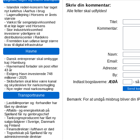
Skriv din kommentar:
-
Islandsk rederi-koncern har taget
Alle felter skal udfyldes!
nyt kølehus i Aarhus i brug
-
Lagerudlejning i Horsens er årets
største
Titel:
-
Vækst får sengetøjsvirksomhed
til at leje lager ved Horsens
Kommentar:
-
Stor industrivirksomhed
investerer yderligere sit
distributionscenter i Rødekro
-
Fremtiden kan udløse langt større
krav til digital infrastruktur
Havne
Navn:
-
Dansk entreprenør skal ombygge
Email:
kaj i Hamburg
-
Havnemand forlader sin post efter
Adresse:
43 år
-
Esbjerg Havn investerede 748
By:
millioner i 2025
-
Skibsfarten skal ikke være kanal
Indtast bogstaverne:
ÆØÅ
- så
og skydeskive for narkosmugling
-
Nye regler mod narkosmugling:
Transportnavne
Bemærk: For at undgå misbrug bliver din IP
-
Lastbilimportør og -forhandler har
fået ny direktør
-
Affalds- og energiselskab på
Sjælland får ny genbrugschef
-
Tankvognsproducent har fået ny
salgsrådgiver i Sverige, Danmark
og Finland
-
Finansdirektør i lufthavn er død
-
Togselskab på Sjælland får ny
administrerende direktør