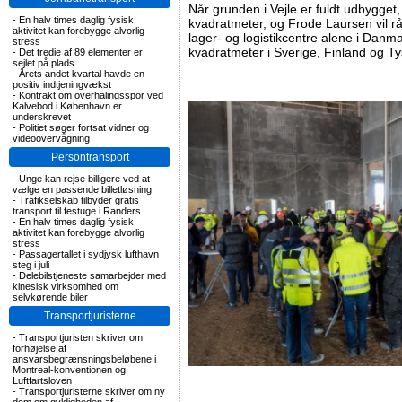
Når grunden i Vejle er fuldt udbygget,
-
En halv times daglig fysisk
kvadratmeter, og Frode Laursen vil r
aktivitet kan forebygge alvorlig
lager- og logistikcentre alene i Danm
stress
kvadratmeter i Sverige, Finland og Ty
-
Det tredie af 89 elementer er
sejlet på plads
-
Årets andet kvartal havde en
positiv indtjeningvækst
-
Kontrakt om overhalingsspor ved
Kalvebod i København er
underskrevet
-
Politiet søger fortsat vidner og
videoovervågning
Persontransport
-
Unge kan rejse billigere ved at
vælge en passende billetløsning
-
Trafikselskab tilbyder gratis
transport til festuge i Randers
-
En halv times daglig fysisk
aktivitet kan forebygge alvorlig
stress
-
Passagertallet i sydjysk lufthavn
steg i juli
-
Delebilstjeneste samarbejder med
kinesisk virksomhed om
selvkørende biler
Transportjuristerne
-
Transportjuristen skriver om
forhøjelse af
ansvarsbegrænsningsbeløbene i
Montreal-konventionen og
Luftfartsloven
-
Transportjuristerne skriver om ny