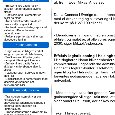
af, fremhæver Mikael Andersson.
-
En halv times daglig fysisk
aktivitet kan forebygge alvorlig
stress
Dania Connect i Sverige transporter
-
Det tredie af 89 elementer er
sejlet på plads
med el-drevne tog og slutlevering til 
-
Årets andet kvartal havde en
der kørte på HVO 100 eller el.
positiv indtjeningvækst
-
Kontrakt om overhalingsspor ved
Kalvebod i København er
underskrevet
- Derudover er vi i gang med en omstil
-
Politiet søger fortsat vidner og
el-biler, og målet er, at alle vores e
videoovervågning
2030, siger Mikael Andersson.
Persontransport
-
Unge kan rejse billigere ved at
vælge en passende billetløsning
Effektiv logistikløsning i Helsing
-
Trafikselskab tilbyder gratis
I Helsingborgs Hamn bliver enhederne
transport til festuge i Randers
-
En halv times daglig fysisk
kombiterminal. Togpendlerne admini
aktivitet kan forebygge alvorlig
Connect's togtrafikkontor i Göteborg
stress
ugen til og fra Helsingborgs Hamn, in
-
Passagertallet i sydjysk lufthavn
steg i juli
forventes godsmængden at stige i takt 
-
Delebilstjeneste samarbejder med
netværket.
kinesisk virksomhed om
selvkørende biler
Transportjuristerne
- Med den nye kapacitet gennem Dania
godsmængden vil stige i takt med, at f
-
Transportjuristen skriver om
forhøjelse af
siger Anders Paulsson, der er Key A
ansvarsbegrænsningsbeløbene i
Montreal-konventionen og
Luftfartsloven
-
Transportjuristerne skriver om ny
Tekst til billedet øverst: