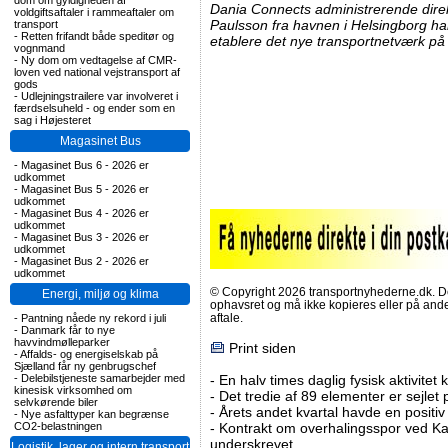
dom om gyldigheden af
Dania Connects administrerende dire
voldgiftsaftaler i rammeaftaler om
Paulsson fra havnen i Helsingborg ha
transport
-
Retten frifandt både speditør og
etablere det nye transportnetværk på
vognmand
-
Ny dom om vedtagelse af CMR-
loven ved national vejstransport af
gods
-
Udlejningstrailere var involveret i
færdselsuheld - og ender som en
sag i Højesteret
Magasinet Bus
-
Magasinet Bus 6 - 2026 er
udkommet
-
Magasinet Bus 5 - 2026 er
udkommet
-
Magasinet Bus 4 - 2026 er
udkommet
-
Magasinet Bus 3 - 2026 er
udkommet
-
Magasinet Bus 2 - 2026 er
udkommet
© Copyright 2026 transportnyhederne.dk. Den
Energi, miljø og klima
ophavsret og må ikke kopieres eller på an
aftale.
-
Pantning nåede ny rekord i juli
-
Danmark får to nye
havvindmølleparker
Print siden
-
Affalds- og energiselskab på
Sjælland får ny genbrugschef
-
Delebilstjeneste samarbejder med
-
En halv times daglig fysisk aktivitet
kinesisk virksomhed om
-
Det tredie af 89 elementer er sejlet 
selvkørende biler
-
Årets andet kvartal havde en positiv
-
Nye asfalttyper kan begrænse
CO2-belastningen
-
Kontrakt om overhalingsspor ved K
underskrevet
Logistik, lager og intern transport