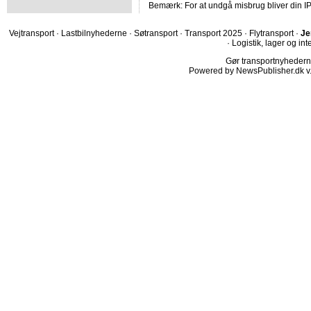
Bemærk: For at undgå misbrug bliver din IP
Vejtransport
·
Lastbilnyhederne
·
Søtransport
·
Transport 2025
·
Flytransport
·
Je
·
Logistik, lager og int
Gør transportnyhederne.
Powered by NewsPublisher.dk v