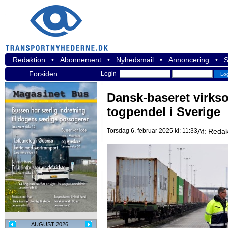
Redaktion
•
Abonnement
•
Nyhedsmail
•
Annoncering
•
S
Forsiden
Login
Dansk-baseret virks
togpendel i Sverige
Torsdag 6. februar 2025 kl: 11:33
Af:
Redak
AUGUST 2026