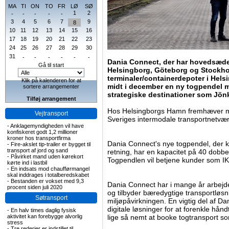
MA
TI
ON
TO
FR
LØ
SØ
1
2
-
-
-
-
-
3
4
5
6
7
9
8
10
11
12
13
14
15
16
17
18
19
20
21
22
23
24
25
26
27
28
29
30
31
-
-
-
-
-
-
Dania Connect, der har hovedsæde 
Gå til start
Helsingborg, Göteborg og Stockh
terminaler/containerdepoter i Hel
Klik på kalenderen for at
midt i december en ny togpendel 
sortere arrangementer
strategiske destinationer som Jö
Tilføj arrangement
Hos Helsingborgs Hamn fremhæver ma
Vejtransport
Sveriges intermodale transportnetvær
-
Anklagemyndigheden vil have
konfiskeret godt 1,2 millioner
kroner hos transportfirma
Dania Connect's nye togpendel, der 
-
Fire-akslet tip-trailer er bygget til
transport af jord og sand
retning, har en kapacitet på 40 dobbelt
-
Påvirket mand uden kørekort
Togpendlen vil betjene kunder som IK
kørte ind i lastbil
-
En indsats mod chaufførmangel
skal inddrages i totalberedskabet
-
Bestanden er vokset med 9,3
Dania Connect har i mange år arbejde
procent siden juli 2020
og tilbyder bæredygtige transportløsn
Søtransport
miljøpåvirkningen. En vigtig del af Da
digitale løsninger for at forenkle hånd
-
En halv times daglig fysisk
aktivitet kan forebygge alvorlig
lige så nemt at booke togtransport so
stress
-
Tre rederier er indstillet til