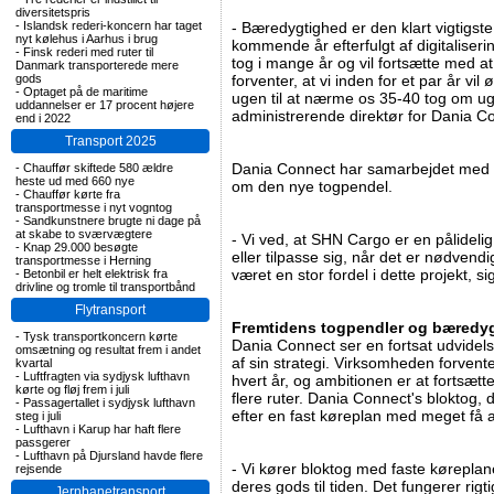
diversitetspris
-
Islandsk rederi-koncern har taget
- Bæredygtighed er den klart vigtigste
nyt kølehus i Aarhus i brug
kommende år efterfulgt af digitaliseri
-
Finsk rederi med ruter til
tog i mange år og vil fortsætte med a
Danmark transporterede mere
gods
forventer, at vi inden for et par år v
-
Optaget på de maritime
ugen til at nærme os 35-40 tog om ug
uddannelser er 17 procent højere
administrerende direktør for Dania C
end i 2022
Transport 2025
Dania Connect har samarbejdet med 
-
Chauffør skiftede 580 ældre
heste ud med 660 nye
om den nye togpendel.
-
Chauffør kørte fra
transportmesse i nyt vogntog
-
Sandkunstnere brugte ni dage på
at skabe to sværvægtere
- Vi ved, at SHN Cargo er en pålidelig a
-
Knap 29.000 besøgte
eller tilpasse sig, når det er nødvendig
transportmesse i Herning
været en stor fordel i dette projekt, 
-
Betonbil er helt elektrisk fra
drivline og tromle til transportbånd
Flytransport
Fremtidens togpendler og bæredy
-
Tysk transportkoncern kørte
Dania Connect ser en fortsat udvidels
omsætning og resultat frem i andet
af sin strategi. Virksomheden forventer,
kvartal
-
Luftfragten via sydjysk lufthavn
hvert år, og ambitionen er at fortsætt
kørte og fløj frem i juli
flere ruter. Dania Connect's bloktog, d
-
Passagertallet i sydjysk lufthavn
efter en fast køreplan med meget få a
steg i juli
-
Lufthavn i Karup har haft flere
passgerer
-
Lufthavn på Djursland havde flere
- Vi kører bloktog med faste køreplaner
rejsende
deres gods til tiden. Det fungerer rigti
Jernbanetransport