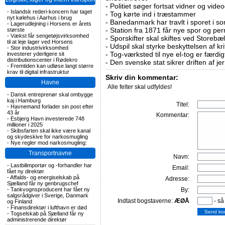
-
Politiet søger fortsat vidner og vid
-
Islandsk rederi-koncern har taget
-
Tog kørte ind i træstammer
nyt kølehus i Aarhus i brug
-
Banedanmark har travlt i sporet i s
-
Lagerudlejning i Horsens er årets
-
Station fra 1871 får nye spor og per
største
-
Vækst får sengetøjsvirksomhed
-
Sporskifter skal skiftes ved Storebæl
til at leje lager ved Horsens
-
Udspil skal styrke beskyttelsen af kri
-
Stor industrivirksomhed
-
Tog-værksted til nye el-tog er færdig
investerer yderligere sit
distributionscenter i Rødekro
-
Den svenske stat sikrer driften af j
-
Fremtiden kan udløse langt større
krav til digital infrastruktur
Skriv din kommentar:
Havne
Alle felter skal udfyldes!
-
Dansk entreprenør skal ombygge
kaj i Hamburg
Titel:
-
Havnemand forlader sin post efter
43 år
Kommentar:
-
Esbjerg Havn investerede 748
millioner i 2025
-
Skibsfarten skal ikke være kanal
og skydeskive for narkosmugling
-
Nye regler mod narkosmugling:
Transportnavne
Navn:
-
Lastbilimportør og -forhandler har
Email:
fået ny direktør
-
Affalds- og energiselskab på
Adresse:
Sjælland får ny genbrugschef
-
Tankvognsproducent har fået ny
By:
salgsrådgiver i Sverige, Danmark
Indtast bogstaverne:
ÆØÅ
- så
og Finland
-
Finansdirektør i lufthavn er død
-
Togselskab på Sjælland får ny
administrerende direktør