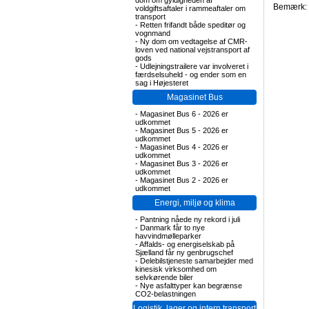
dom om gyldigheden af
Bemærk: F
voldgiftsaftaler i rammeaftaler om
transport
-
Retten frifandt både speditør og
vognmand
-
Ny dom om vedtagelse af CMR-
loven ved national vejstransport af
gods
-
Udlejningstrailere var involveret i
færdselsuheld - og ender som en
sag i Højesteret
Magasinet Bus
-
Magasinet Bus 6 - 2026 er
udkommet
-
Magasinet Bus 5 - 2026 er
udkommet
-
Magasinet Bus 4 - 2026 er
udkommet
-
Magasinet Bus 3 - 2026 er
udkommet
-
Magasinet Bus 2 - 2026 er
udkommet
Energi, miljø og klima
-
Pantning nåede ny rekord i juli
-
Danmark får to nye
havvindmølleparker
-
Affalds- og energiselskab på
Sjælland får ny genbrugschef
-
Delebilstjeneste samarbejder med
kinesisk virksomhed om
selvkørende biler
-
Nye asfalttyper kan begrænse
CO2-belastningen
Logistik, lager og intern transport