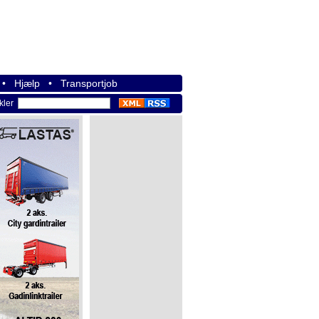
•
Hjælp
•
Transportjob
ikler