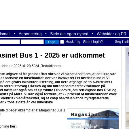
smail
•
Annoncering
•
Skriv din egen nyhed
•
Websider og PR
Husk mig
Glemt login?
Søg i art
sinet Bus 1 - 2025 er udkommet
 februar 2025 kl: 20:53
Af:
Redaktionen
rste udgave af Magasinet Bus skriver vi blandt andet om, at det ikke var
 at bortvise en buschauffør, der var involveret i et færdselsuheld. Vi
så om gratis lokalruter i Herning, om flere afgange på to A-busruter i
m nærbusforsøg i Haslev og om tilfredshed med flextrafikken på
 Vi fortæller også om et ejerskifte i Hvidovre, om rettidighed hos DSB og
kurs på Mors. Vi kan også fortælle, at 22 procent af busbestanden over
 elektrisk ved årsskiftet, og at knap halvdelen af de nyregistrerede
er 7 tons sidste år var kinesiske
nte dit eget eksemplar af Magasinet Bus 1
:
online
her: