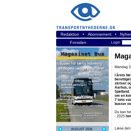
Redaktion
•
Abonnement
•
Nyhed
Forsiden
Login
Maga
Mandag 3.
I årets fø
berettiget
skriver og
Aarhus, o
Sjælland.
om en kon
7 tons var
busser ov
Du kan he
- 2025
her
Læse det 
AUGUST 2026