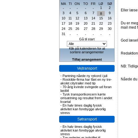
MA
TI
ON
TO
FR
LØ
SØ
1
2
-
-
-
-
-
Eller læse
3
4
5
6
7
9
8
10
11
12
13
14
15
16
Du er meg
17
18
19
20
21
22
23
mail med M
24
25
26
27
28
29
30
31
-
-
-
-
-
-
Gå til start
God læsel
Klik på kalenderen for at
sortere arrangementer
Redaktio
Tilføj arrangement
NB: Tidli
Vejtransport
-
Pantning nåede ny rekord i juli
Nåede du 
-
Roskilde-firma har fået en ny tre-
akslet citytrailer med tip
-
70-årig kvinde svingede ud foran
lastbil
-
Tysk transportkoncern kørte
omsætning og resultat frem i andet
kvartal
-
En halv times daglig fysisk
aktivitet kan forebygge alvorlig
stress
Søtransport
-
En halv times daglig fysisk
aktivitet kan forebygge alvorlig
stress
-
Tre rederier er indstillet til