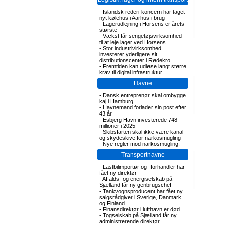
-
Islandsk rederi-koncern har taget
nyt kølehus i Aarhus i brug
-
Lagerudlejning i Horsens er årets
største
-
Vækst får sengetøjsvirksomhed
til at leje lager ved Horsens
-
Stor industrivirksomhed
investerer yderligere sit
distributionscenter i Rødekro
-
Fremtiden kan udløse langt større
krav til digital infrastruktur
Havne
-
Dansk entreprenør skal ombygge
kaj i Hamburg
-
Havnemand forlader sin post efter
43 år
-
Esbjerg Havn investerede 748
millioner i 2025
-
Skibsfarten skal ikke være kanal
og skydeskive for narkosmugling
-
Nye regler mod narkosmugling:
Transportnavne
-
Lastbilimportør og -forhandler har
fået ny direktør
-
Affalds- og energiselskab på
Sjælland får ny genbrugschef
-
Tankvognsproducent har fået ny
salgsrådgiver i Sverige, Danmark
og Finland
-
Finansdirektør i lufthavn er død
-
Togselskab på Sjælland får ny
administrerende direktør