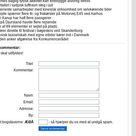
imes daglig fysisk aktivitet kan forebygge alvorlig stress
allet i sydjysk lufthavn steg i juli
tjeneste samarbejder med kinesisk virksomhed om selvkørende biler
ejde spærrer flere til- og frakørsler på Motorvej E45 ved Aarhus
i Karup har haft flere passgerer
 på Djursland havde flere rejsende
e af 89 elementer er sejlet på plads
rer direkte til festival i bøgeskov ved Skanderborg
sisk taxiselskab med egne elbiler kører ind i Danmark
eri anker afgørelse fra Konkurrencerådet
 kommentar:
r skal udfyldes!
Titel:
Kommentar:
Navn:
Email:
Adresse:
By:
st bogstaverne:
ÆØÅ
- så hjælper du os med at undgå spam.