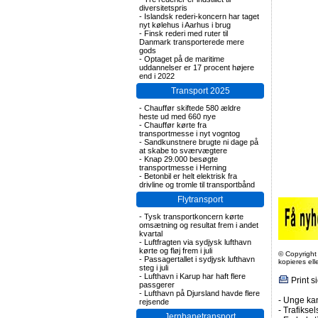
diversitetspris
-
Islandsk rederi-koncern har taget
nyt kølehus i Aarhus i brug
-
Finsk rederi med ruter til
Danmark transporterede mere
gods
-
Optaget på de maritime
uddannelser er 17 procent højere
end i 2022
Transport 2025
-
Chauffør skiftede 580 ældre
heste ud med 660 nye
-
Chauffør kørte fra
transportmesse i nyt vogntog
-
Sandkunstnere brugte ni dage på
at skabe to sværvægtere
-
Knap 29.000 besøgte
transportmesse i Herning
-
Betonbil er helt elektrisk fra
drivline og tromle til transportbånd
Flytransport
-
Tysk transportkoncern kørte
omsætning og resultat frem i andet
kvartal
-
Luftfragten via sydjysk lufthavn
kørte og fløj frem i juli
© Copyright
-
Passagertallet i sydjysk lufthavn
kopieres el
steg i juli
-
Lufthavn i Karup har haft flere
Print s
passgerer
-
Lufthavn på Djursland havde flere
-
Unge kan
rejsende
-
Trafiksel
Jernbanetransport