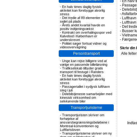
-
En halv t
-
Passagert
-
En halv times daglig fysisk
-
Delebils
aktivitet kan forebygge alvorlig
-
Asfaltarb
stress
-
Det tredie af 89 elementer er
-
Lufthavn 
sejlet på plads
-
Lufthavn
-
Årets andet kvartal havde en
-
Det tredi
positiv indtjeningvækst
-
Busser kø
-
Kontrakt om overhalingsspor ved
-
Vietname
Kalvebod i København er
-
Færgered
underskrevet
-
Politiet søger fortsat vidner og
videoovervågning
Skriv din
Persontransport
Alle felte
-
Unge kan rejse billigere ved at
vælge en passende billetløsning
-
Trafikselskab tilbyder gratis
transport til festuge i Randers
-
En halv times daglig fysisk
aktivitet kan forebygge alvorlig
stress
-
Passagertallet i sydjysk lufthavn
steg i juli
-
Delebilstjeneste samarbejder med
kinesisk virksomhed om
selvkørende biler
Transportjuristerne
-
Transportjuristen skriver om
forhøjelse af
ansvarsbegrænsningsbeløbene i
Indta
Montreal-konventionen og
Luftfartsloven
-
Transportjuristerne skriver om ny