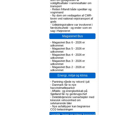
dom om gyldigheden af
voldgiftsaftaler i rammeaftaler om
transport
-
Retten frifandt både speditør og
vognmand
-
Ny dom om vedtagelse af CMR-
loven ved national vejstransport af
gods
-
Udlejningstrailere var involveret i
færdselsuheld - og ender som en
sag i Højesteret
Magasinet Bus
-
Magasinet Bus 6 - 2026 er
udkommet
-
Magasinet Bus 5 - 2026 er
udkommet
-
Magasinet Bus 4 - 2026 er
udkommet
-
Magasinet Bus 3 - 2026 er
udkommet
-
Magasinet Bus 2 - 2026 er
udkommet
Energi, miljø og klima
-
Pantning nåede ny rekord i juli
-
Danmark får to nye
havvindmølleparker
-
Affalds- og energiselskab på
Sjælland får ny genbrugschef
-
Delebilstjeneste samarbejder med
kinesisk virksomhed om
selvkørende biler
-
Nye asfalttyper kan begrænse
CO2-belastningen
Logistik, lager og intern transport