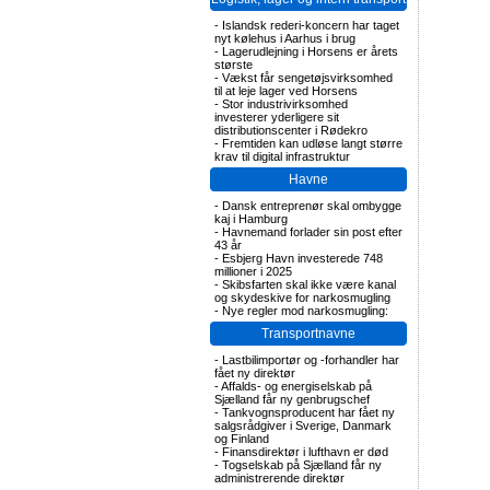
-
Islandsk rederi-koncern har taget
nyt kølehus i Aarhus i brug
-
Lagerudlejning i Horsens er årets
største
-
Vækst får sengetøjsvirksomhed
til at leje lager ved Horsens
-
Stor industrivirksomhed
investerer yderligere sit
distributionscenter i Rødekro
-
Fremtiden kan udløse langt større
krav til digital infrastruktur
Havne
-
Dansk entreprenør skal ombygge
kaj i Hamburg
-
Havnemand forlader sin post efter
43 år
-
Esbjerg Havn investerede 748
millioner i 2025
-
Skibsfarten skal ikke være kanal
og skydeskive for narkosmugling
-
Nye regler mod narkosmugling:
Transportnavne
-
Lastbilimportør og -forhandler har
fået ny direktør
-
Affalds- og energiselskab på
Sjælland får ny genbrugschef
-
Tankvognsproducent har fået ny
salgsrådgiver i Sverige, Danmark
og Finland
-
Finansdirektør i lufthavn er død
-
Togselskab på Sjælland får ny
administrerende direktør