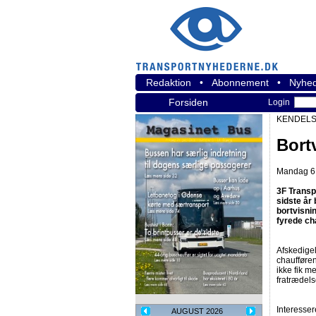
Redaktion
•
Abonnement
•
Nyhed
Forsiden
Login
KENDELS
Bort
Mandag 6.
3F Transp
sidste år
bortvisnin
fyrede ch
Afskedigel
chaufføren
ikke fik m
fratrædel
Interesse
AUGUST 2026