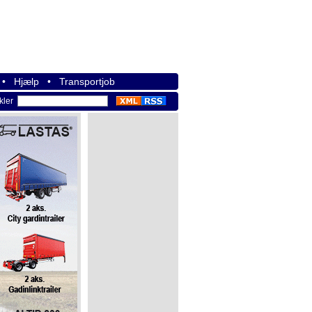
•
Hjælp
•
Transportjob
ikler