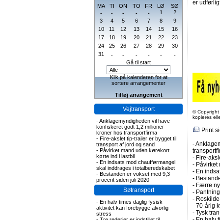
er udførlig
MA
TI
ON
TO
FR
LØ
SØ
1
2
-
-
-
-
-
3
4
5
6
7
8
9
10
11
12
13
14
15
16
17
18
19
20
21
22
23
24
25
26
27
28
29
30
31
-
-
-
-
-
-
Gå til start
Klik på kalenderen for at
sortere arrangementer
Tilføj arrangement
Vejtransport
© Copyright
kopieres el
-
Anklagemyndigheden vil have
konfiskeret godt 1,2 millioner
Print s
kroner hos transportfirma
-
Fire-akslet tip-trailer er bygget til
-
Anklagem
transport af jord og sand
-
Påvirket mand uden kørekort
transportf
kørte ind i lastbil
-
Fire-aksl
-
En indsats mod chaufførmangel
-
Påvirket 
skal inddrages i totalberedskabet
-
En indsa
-
Bestanden er vokset med 9,3
-
Bestande
procent siden juli 2020
-
Færre nye
Søtransport
-
Pantning 
-
Roskilde-
-
En halv times daglig fysisk
-
70-årig k
aktivitet kan forebygge alvorlig
-
Tysk tran
stress
-
En halv t
-
Tre rederier er indstillet til