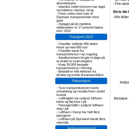
diversitetspris
-
Fire-aks
-
Islandsk rederi-koncern har taget
nyt kølehus i Aarhus i brug
Skriv din
-
Finsk rederi med ruter til
Alle felte
Danmark transporterede mere
gods
-
Optaget på de maritime
uddannelser er 17 procent højere
end i 2022
Transport 2025
-
Chauffør skiftede 580 ældre
heste ud med 660 nye
-
Chauffør kørte fra
transportmesse i nyt vogntog
-
Sandkunstnere brugte ni dage på
at skabe to sværvægtere
-
Knap 29.000 besøgte
transportmesse i Herning
-
Betonbil er helt elektrisk fra
drivline og tromle til transportbånd
Flytransport
Indta
-
Tysk transportkoncern kørte
omsætning og resultat frem i andet
kvartal
-
Luftfragten via sydjysk lufthavn
Bemærk: F
kørte og fløj frem i juli
-
Passagertallet i sydjysk lufthavn
steg i juli
-
Lufthavn i Karup har haft flere
passgerer
-
Lufthavn på Djursland havde flere
rejsende
Jernbanetransport