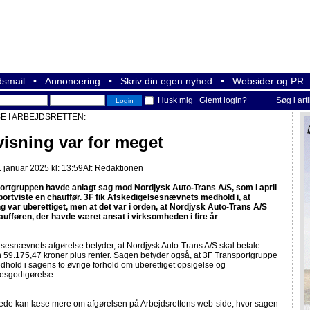
smail
•
Annoncering
•
Skriv din egen nyhed
•
Websider og PR
Husk mig
Glemt login?
Søg i art
E I ARBEJDSRETTEN:
visning var for meget
 januar 2025 kl: 13:59
Af:
Redaktionen
ortgruppen havde anlagt sag mod Nordjysk Auto-Trans A/S, som i april
 bortviste en chauffør. 3F fik Afskedigelsesnævnets medhold i, at
g var uberettiget, men at det var i orden, at Nordjysk Auto-Trans A/S
aufføren, der havde været ansat i virksomheden i fire år
sesnævnets afgørelse betyder, at Nordjysk Auto-Trans A/S skal betale
 59.175,47 kroner plus renter. Sagen betyder også, at 3F Transportgruppe
edhold i sagens to øvrige forhold om uberettiget opsigelse og
sesgodtgørelse.
rede kan læse mere om afgørelsen på Arbejdsrettens web-side, hvor sagen