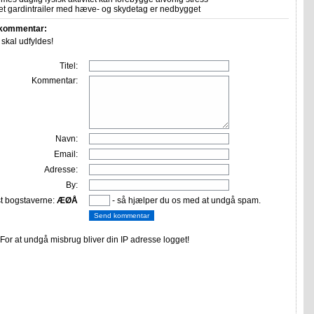
let gardintrailer med hæve- og skydetag er nedbygget
 kommentar:
r skal udfyldes!
Titel:
Kommentar:
Navn:
Email:
Adresse:
By:
st bogstaverne:
ÆØÅ
- så hjælper du os med at undgå spam.
or at undgå misbrug bliver din IP adresse logget!