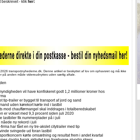
t beskrevet - klik
her:
 2026 transportnyhederne.dk. Denne artikel er beskyttet af lov om ophavsret og må ikke
ler på anden måde videreudnyttes uden særlig aftale.
iden
yndigheden vil have konfiskeret godt 1,2 millioner kroner hos
irma
et tip-trailer er bygget til transport af jord og sand
mand uden kørekort kørte ind i lastbil
ts mod chaufførmangel skal inddrages i totalberedskabet
n er vokset med 9,3 procent siden juli 2020
 lastbiler fik nummerplader på i juli
nåede ny rekord i juli
firma har fået en ny tre-akslet citytrailer med tip
vinde svingede ud foran lastbil
sportkoncern kørte omsætning og resultat frem i andet kvartal
imes daglig fysisk aktivitet kan forebygge alvorlig stress