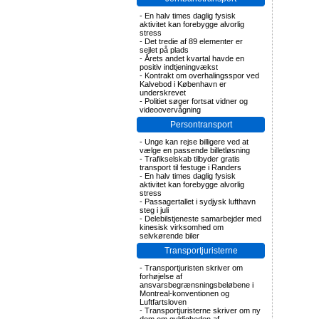
-
En halv times daglig fysisk
aktivitet kan forebygge alvorlig
stress
-
Det tredie af 89 elementer er
sejlet på plads
-
Årets andet kvartal havde en
positiv indtjeningvækst
-
Kontrakt om overhalingsspor ved
Kalvebod i København er
underskrevet
-
Politiet søger fortsat vidner og
videoovervågning
Persontransport
-
Unge kan rejse billigere ved at
vælge en passende billetløsning
-
Trafikselskab tilbyder gratis
transport til festuge i Randers
-
En halv times daglig fysisk
aktivitet kan forebygge alvorlig
stress
-
Passagertallet i sydjysk lufthavn
steg i juli
-
Delebilstjeneste samarbejder med
kinesisk virksomhed om
selvkørende biler
Transportjuristerne
-
Transportjuristen skriver om
forhøjelse af
ansvarsbegrænsningsbeløbene i
Montreal-konventionen og
Luftfartsloven
-
Transportjuristerne skriver om ny