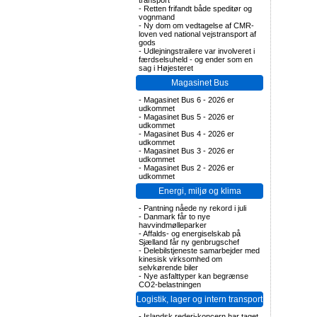
transport
-
Retten frifandt både speditør og
vognmand
-
Ny dom om vedtagelse af CMR-
loven ved national vejstransport af
gods
-
Udlejningstrailere var involveret i
færdselsuheld - og ender som en
sag i Højesteret
Magasinet Bus
-
Magasinet Bus 6 - 2026 er
udkommet
-
Magasinet Bus 5 - 2026 er
udkommet
-
Magasinet Bus 4 - 2026 er
udkommet
-
Magasinet Bus 3 - 2026 er
udkommet
-
Magasinet Bus 2 - 2026 er
udkommet
Energi, miljø og klima
-
Pantning nåede ny rekord i juli
-
Danmark får to nye
havvindmølleparker
-
Affalds- og energiselskab på
Sjælland får ny genbrugschef
-
Delebilstjeneste samarbejder med
kinesisk virksomhed om
selvkørende biler
-
Nye asfalttyper kan begrænse
CO2-belastningen
Logistik, lager og intern transport
-
Islandsk rederi-koncern har taget