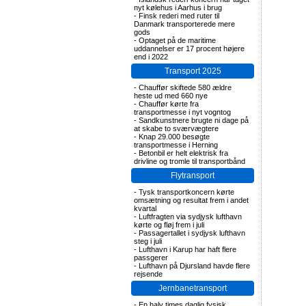
nyt kølehus i Aarhus i brug
-
Finsk rederi med ruter til
Danmark transporterede mere
gods
-
Optaget på de maritime
uddannelser er 17 procent højere
end i 2022
Transport 2025
-
Chauffør skiftede 580 ældre
heste ud med 660 nye
-
Chauffør kørte fra
transportmesse i nyt vogntog
-
Sandkunstnere brugte ni dage på
at skabe to sværvægtere
-
Knap 29.000 besøgte
transportmesse i Herning
-
Betonbil er helt elektrisk fra
drivline og tromle til transportbånd
Flytransport
-
Tysk transportkoncern kørte
omsætning og resultat frem i andet
kvartal
-
Luftfragten via sydjysk lufthavn
kørte og fløj frem i juli
-
Passagertallet i sydjysk lufthavn
steg i juli
-
Lufthavn i Karup har haft flere
passgerer
-
Lufthavn på Djursland havde flere
rejsende
Jernbanetransport
-
En halv times daglig fysisk