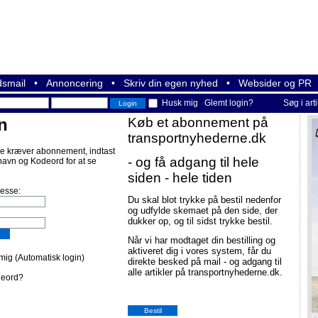
smail
•
Annoncering
•
Skriv din egen nyhed
•
Websider og PR
Husk mig
Glemt login?
Søg i art
n
Køb et abonnement på
transportnyhederne.dk
e kræver abonnement, indtast
- og få adgang til hele
navn og Kodeord for at se
siden - hele tiden
resse:
Du skal blot trykke på bestil nedenfor
og udfylde skemaet på den side, der
dukker op, og til sidst trykke bestil.
Når vi har modtaget din bestilling og
aktiveret dig i vores system, får du
ig (Automatisk login)
direkte besked på mail - og adgang til
alle artikler på transportnyhederne.dk.
deord?