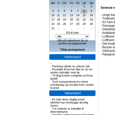
MA
TI
ON
TO
FR
LØ
SØ
1
2
-
-
-
-
-
Seneste 
3
4
5
6
7
9
8
-
Unge kan
10
11
12
13
14
15
16
-
Trafiksel
17
18
19
20
21
22
23
-
En halv t
24
25
26
27
28
29
30
-
Passagert
31
-
-
-
-
-
-
-
Delebils
Gå til start
-
Asfaltarb
-
Lufthavn 
-
Lufthavn
Klik på kalenderen for at
sortere arrangementer
-
Det tredi
-
Busser kø
Tilføj arrangement
-
Vietname
-
Færgered
Vejtransport
-
-
Pantning nåede ny rekord i juli
-
Roskilde-firma har fået en ny tre-
akslet citytrailer med tip
-
70-årig kvinde svingede ud foran
lastbil
-
Tysk transportkoncern kørte
omsætning og resultat frem i andet
kvartal
Søtransport
-
En halv times daglig fysisk
aktivitet kan forebygge alvorlig
stress
-
Tre rederier er indstillet til
diversitetspris
-
Islandsk rederi-koncern har taget