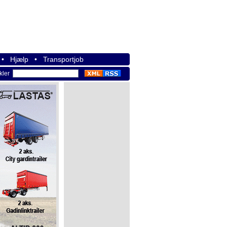
•
Hjælp
•
Transportjob
ikler