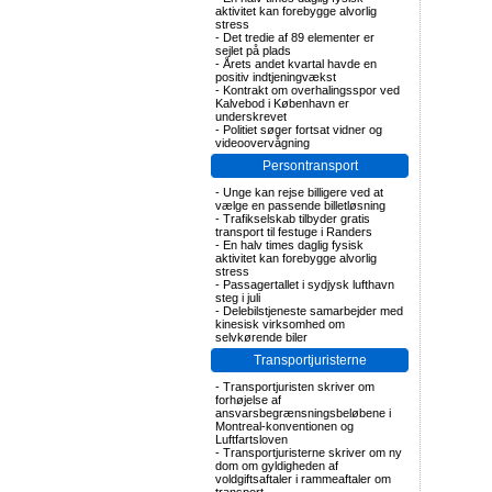
aktivitet kan forebygge alvorlig
stress
-
Det tredie af 89 elementer er
sejlet på plads
-
Årets andet kvartal havde en
positiv indtjeningvækst
-
Kontrakt om overhalingsspor ved
Kalvebod i København er
underskrevet
-
Politiet søger fortsat vidner og
videoovervågning
Persontransport
-
Unge kan rejse billigere ved at
vælge en passende billetløsning
-
Trafikselskab tilbyder gratis
transport til festuge i Randers
-
En halv times daglig fysisk
aktivitet kan forebygge alvorlig
stress
-
Passagertallet i sydjysk lufthavn
steg i juli
-
Delebilstjeneste samarbejder med
kinesisk virksomhed om
selvkørende biler
Transportjuristerne
-
Transportjuristen skriver om
forhøjelse af
ansvarsbegrænsningsbeløbene i
Montreal-konventionen og
Luftfartsloven
-
Transportjuristerne skriver om ny
dom om gyldigheden af
voldgiftsaftaler i rammeaftaler om