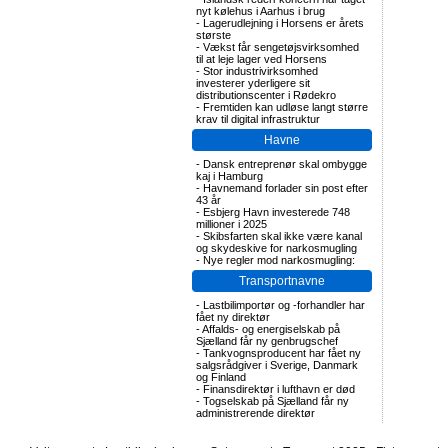
nyt kølehus i Aarhus i brug
-
Lagerudlejning i Horsens er årets
største
-
Vækst får sengetøjsvirksomhed
til at leje lager ved Horsens
-
Stor industrivirksomhed
investerer yderligere sit
distributionscenter i Rødekro
-
Fremtiden kan udløse langt større
krav til digital infrastruktur
Havne
-
Dansk entreprenør skal ombygge
kaj i Hamburg
-
Havnemand forlader sin post efter
43 år
-
Esbjerg Havn investerede 748
millioner i 2025
-
Skibsfarten skal ikke være kanal
og skydeskive for narkosmugling
-
Nye regler mod narkosmugling:
Transportnavne
-
Lastbilimportør og -forhandler har
fået ny direktør
-
Affalds- og energiselskab på
Sjælland får ny genbrugschef
-
Tankvognsproducent har fået ny
salgsrådgiver i Sverige, Danmark
og Finland
-
Finansdirektør i lufthavn er død
-
Togselskab på Sjælland får ny
administrerende direktør