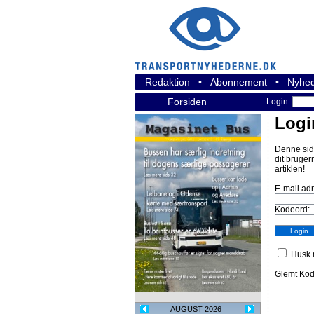
Redaktion
•
Abonnement
•
Nyhed
Forsiden
Login
Logi
Denne sid
dit bruger
artiklen!
E-mail ad
Kodeord:
Husk m
Glemt Ko
AUGUST 2026