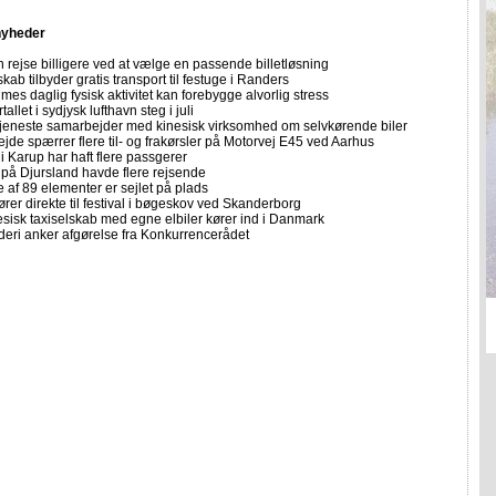
nyheder
 rejse billigere ved at vælge en passende billetløsning
skab tilbyder gratis transport til festuge i Randers
imes daglig fysisk aktivitet kan forebygge alvorlig stress
allet i sydjysk lufthavn steg i juli
tjeneste samarbejder med kinesisk virksomhed om selvkørende biler
ejde spærrer flere til- og frakørsler på Motorvej E45 ved Aarhus
i Karup har haft flere passgerer
 på Djursland havde flere rejsende
e af 89 elementer er sejlet på plads
rer direkte til festival i bøgeskov ved Skanderborg
sisk taxiselskab med egne elbiler kører ind i Danmark
eri anker afgørelse fra Konkurrencerådet