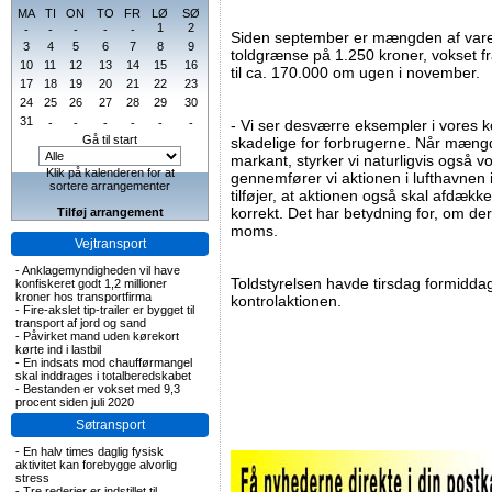
MA
TI
ON
TO
FR
LØ
SØ
1
2
-
-
-
-
-
Siden september er mængden af varer
3
4
5
6
7
8
9
toldgrænse på 1.250 kroner, vokset f
10
11
12
13
14
15
16
til ca. 170.000 om ugen i november.
17
18
19
20
21
22
23
24
25
26
27
28
29
30
31
-
-
-
-
-
-
- Vi ser desværre eksempler i vores k
Gå til start
skadelige for forbrugerne. Når mængd
markant, styrker vi naturligvis også v
Klik på kalenderen for at
gennemfører vi aktionen i lufthavnen
sortere arrangementer
tilføjer, at aktionen også skal afdæk
korrekt. Det har betydning for, om der
Tilføj arrangement
moms.
Vejtransport
-
Anklagemyndigheden vil have
Toldstyrelsen havde tirsdag formiddag
konfiskeret godt 1,2 millioner
kroner hos transportfirma
kontrolaktionen.
-
Fire-akslet tip-trailer er bygget til
transport af jord og sand
-
Påvirket mand uden kørekort
kørte ind i lastbil
-
En indsats mod chaufførmangel
skal inddrages i totalberedskabet
-
Bestanden er vokset med 9,3
procent siden juli 2020
Søtransport
-
En halv times daglig fysisk
aktivitet kan forebygge alvorlig
stress
-
Tre rederier er indstillet til