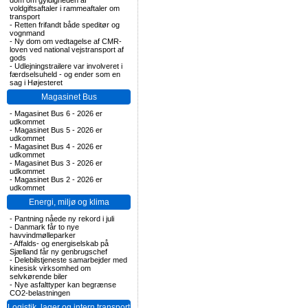
dom om gyldigheden af
voldgiftsaftaler i rammeaftaler om
transport
-
Retten frifandt både speditør og
vognmand
-
Ny dom om vedtagelse af CMR-
loven ved national vejstransport af
gods
-
Udlejningstrailere var involveret i
færdselsuheld - og ender som en
sag i Højesteret
Magasinet Bus
-
Magasinet Bus 6 - 2026 er
udkommet
-
Magasinet Bus 5 - 2026 er
udkommet
-
Magasinet Bus 4 - 2026 er
udkommet
-
Magasinet Bus 3 - 2026 er
udkommet
-
Magasinet Bus 2 - 2026 er
udkommet
Energi, miljø og klima
-
Pantning nåede ny rekord i juli
-
Danmark får to nye
havvindmølleparker
-
Affalds- og energiselskab på
Sjælland får ny genbrugschef
-
Delebilstjeneste samarbejder med
kinesisk virksomhed om
selvkørende biler
-
Nye asfalttyper kan begrænse
CO2-belastningen
Logistik, lager og intern transport