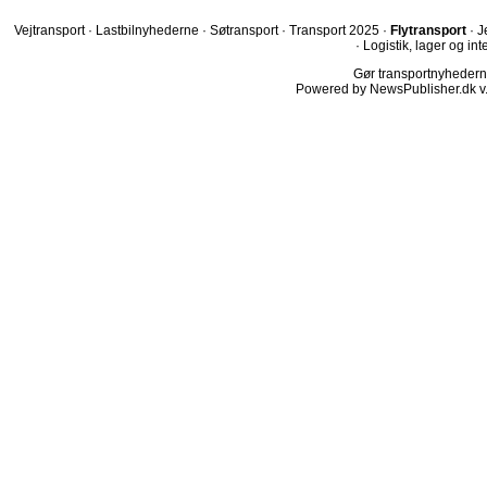
Vejtransport
·
Lastbilnyhederne
·
Søtransport
·
Transport 2025
·
Flytransport
·
J
·
Logistik, lager og int
Gør transportnyhederne.
Powered by NewsPublisher.dk v