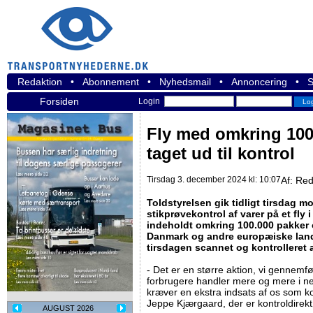
Redaktion
•
Abonnement
•
Nyhedsmail
•
Annoncering
•
S
Forsiden
Login
Fly med omkring 100
taget ud til kontrol
Tirsdag 3. december 2024 kl: 10:07
Af:
Red
Toldstyrelsen gik tidligt tirsdag 
stikprøvekontrol af varer på et fly
indeholdt omkring 100.000 pakker o
Danmark og andre europæiske lande.
tirsdagen scannet og kontrolleret 
- Det er en større aktion, vi gennemfø
forbrugere handler mere og mere i ne
kræver en ekstra indsats af os som 
Jeppe Kjærgaard, der er kontroldirek
AUGUST 2026