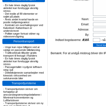
-
En halv times daglig fysisk
aktivitet kan forebygge alvorlig
stress
-
Det tredie af 89 elementer er
sejlet på plads
Navn:
-
Årets andet kvartal havde en
positiv indtjeningvækst
Email:
-
Kontrakt om overhalingsspor ved
Kalvebod i København er
Adresse:
underskrevet
-
Politiet søger fortsat vidner og
By:
videoovervågning
Indtast bogstaverne:
ÆØÅ
- så
Persontransport
-
Unge kan rejse billigere ved at
vælge en passende billetløsning
-
Trafikselskab tilbyder gratis
Bemærk: For at undgå misbrug bliver din IP
transport til festuge i Randers
-
En halv times daglig fysisk
aktivitet kan forebygge alvorlig
stress
-
Passagertallet i sydjysk lufthavn
steg i juli
-
Delebilstjeneste samarbejder med
kinesisk virksomhed om
selvkørende biler
Transportjuristerne
-
Transportjuristen skriver om
forhøjelse af
ansvarsbegrænsningsbeløbene i
Montreal-konventionen og
Luftfartsloven
-
Transportjuristerne skriver om ny