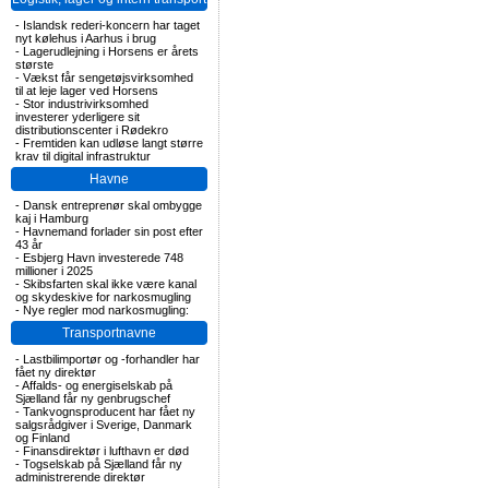
-
Islandsk rederi-koncern har taget
nyt kølehus i Aarhus i brug
-
Lagerudlejning i Horsens er årets
største
-
Vækst får sengetøjsvirksomhed
til at leje lager ved Horsens
-
Stor industrivirksomhed
investerer yderligere sit
distributionscenter i Rødekro
-
Fremtiden kan udløse langt større
krav til digital infrastruktur
Havne
-
Dansk entreprenør skal ombygge
kaj i Hamburg
-
Havnemand forlader sin post efter
43 år
-
Esbjerg Havn investerede 748
millioner i 2025
-
Skibsfarten skal ikke være kanal
og skydeskive for narkosmugling
-
Nye regler mod narkosmugling:
Transportnavne
-
Lastbilimportør og -forhandler har
fået ny direktør
-
Affalds- og energiselskab på
Sjælland får ny genbrugschef
-
Tankvognsproducent har fået ny
salgsrådgiver i Sverige, Danmark
og Finland
-
Finansdirektør i lufthavn er død
-
Togselskab på Sjælland får ny
administrerende direktør