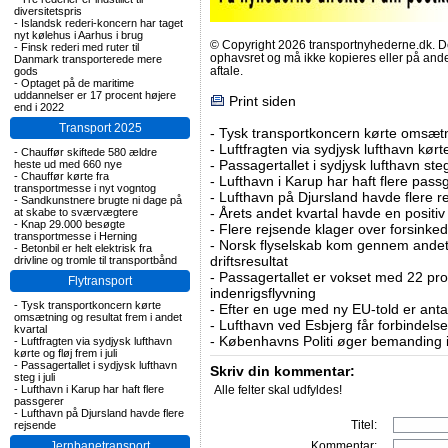
diversitetspris
-
Islandsk rederi-koncern har taget
nyt kølehus i Aarhus i brug
© Copyright 2026 transportnyhederne.dk. Den
-
Finsk rederi med ruter til
ophavsret og må ikke kopieres eller på an
Danmark transporterede mere
aftale.
gods
-
Optaget på de maritime
uddannelser er 17 procent højere
Print siden
end i 2022
Transport 2025
-
Tysk transportkoncern kørte omsætni
-
Luftfragten via sydjysk lufthavn kørte 
-
Chauffør skiftede 580 ældre
-
Passagertallet i sydjysk lufthavn steg 
heste ud med 660 nye
-
Chauffør kørte fra
-
Lufthavn i Karup har haft flere pass
transportmesse i nyt vogntog
-
Lufthavn på Djursland havde flere r
-
Sandkunstnere brugte ni dage på
-
Årets andet kvartal havde en positiv
at skabe to sværvægtere
-
Knap 29.000 besøgte
-
Flere rejsende klager over forsinked
transportmesse i Herning
-
Norsk flyselskab kom gennem andet 
-
Betonbil er helt elektrisk fra
driftsresultat
drivline og tromle til transportbånd
-
Passagertallet er vokset med 22 pro
Flytransport
indenrigsflyvning
-
Tysk transportkoncern kørte
-
Efter en uge med ny EU-told er antal
omsætning og resultat frem i andet
-
Lufthavn ved Esbjerg får forbindelse
kvartal
-
Københavns Politi øger bemanding i
-
Luftfragten via sydjysk lufthavn
kørte og fløj frem i juli
-
Passagertallet i sydjysk lufthavn
Skriv din kommentar:
steg i juli
-
Lufthavn i Karup har haft flere
Alle felter skal udfyldes!
passgerer
-
Lufthavn på Djursland havde flere
Titel:
rejsende
Jernbanetransport
Kommentar: