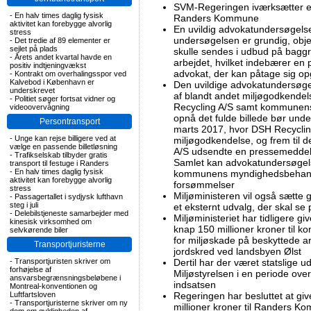
SVM-Regeringen iværksætter en
-
En halv times daglig fysisk
Randers Kommune
aktivitet kan forebygge alvorlig
En uvildig advokatundersøgelse
stress
undersøgelsen er grundig, obje
-
Det tredie af 89 elementer er
sejlet på plads
skulle sendes i udbud på bagg
-
Årets andet kvartal havde en
arbejdet, hvilket indebærer en
positiv indtjeningvækst
advokat, der kan påtage sig o
-
Kontrakt om overhalingsspor ved
Kalvebod i København er
Den uvildige advokatundersøge
underskrevet
af blandt andet miljøgodkendel
-
Politiet søger fortsat vidner og
Recycling A/S samt kommunens 
videoovervågning
opnå det fulde billede bør und
Persontransport
marts 2017, hvor DSH Recycli
-
Unge kan rejse billigere ved at
miljøgodkendelse, og frem til
vælge en passende billetløsning
A/S udsendte en pressemeddelel
-
Trafikselskab tilbyder gratis
Samlet kan advokatundersøgel
transport til festuge i Randers
-
En halv times daglig fysisk
kommunens myndighedsbehandlin
aktivitet kan forebygge alvorlig
forsømmelser
stress
Miljøministeren vil også sætte 
-
Passagertallet i sydjysk lufthavn
steg i juli
et eksternt udvalg, der skal se
-
Delebilstjeneste samarbejder med
Miljøministeriet har tidligere 
kinesisk virksomhed om
knap 150 millioner kroner til k
selvkørende biler
for miljøskade på beskyttede a
Transportjuristerne
jordskred ved landsbyen Ølst
-
Transportjuristen skriver om
Dertil har der været statslige ud
forhøjelse af
Miljøstyrelsen i en periode ov
ansvarsbegrænsningsbeløbene i
indsatsen
Montreal-konventionen og
Luftfartsloven
Regeringen har besluttet at give
-
Transportjuristerne skriver om ny
millioner kroner til Randers K