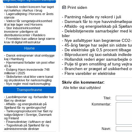
-
Islandsk rederi-koncern har taget
Print siden
nyt kølehus i Aarhus i brug
-
Lagerudlejning i Horsens er årets
-
Pantning nåede ny rekord i juli
største
-
Vækst får sengetøjsvirksomhed
-
Danmark får to nye havvindmøllepa
til at leje lager ved Horsens
-
Affalds- og energiselskab på Sjælla
-
Stor industrivirksomhed
-
Delebilstjeneste samarbejder med 
investerer yderligere sit
distributionscenter i Rødekro
biler
-
Fremtiden kan udløse langt større
-
Nye asfalttyper kan begrænse CO2-
krav til digital infrastruktur
-
45-årig færge har sejlet sin sidste tu
Havne
-
De elektriske gik 0,5 procent tilbage
-
Bilproducent og taxi-selskab indled
-
Dansk entreprenør skal ombygge
-
Hollandsk rederi øger samarbejde om
kaj i Hamburg
-
Havnemand forlader sin post efter
-
Pulje til grøn omstilling af tung vej
43 år
-
Branchen er præget af usikkerhed o
-
Esbjerg Havn investerede 748
-
Flere varebiler er elektriske
millioner i 2025
-
Skibsfarten skal ikke være kanal
og skydeskive for narkosmugling
Skriv din kommentar:
-
Nye regler mod narkosmugling:
Alle felter skal udfyldes!
Transportnavne
-
Lastbilimportør og -forhandler har
Titel:
fået ny direktør
-
Affalds- og energiselskab på
Kommentar:
Sjælland får ny genbrugschef
-
Tankvognsproducent har fået ny
salgsrådgiver i Sverige, Danmark
og Finland
-
Finansdirektør i lufthavn er død
-
Togselskab på Sjælland får ny
Navn:
administrerende direktør