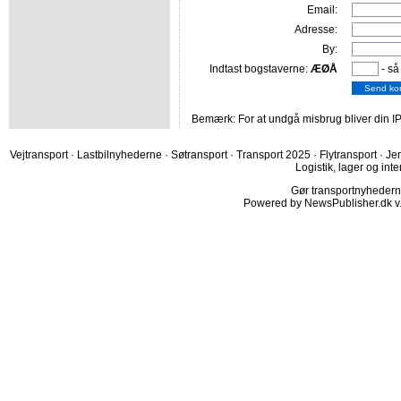
Email:
Adresse:
By:
Indtast bogstaverne:
ÆØÅ
- så
Bemærk: For at undgå misbrug bliver din IP
Vejtransport
·
Lastbilnyhederne
·
Søtransport
·
Transport 2025
·
Flytransport
·
Je
Logistik, lager og inte
Gør transportnyhederne.
Powered by NewsPublisher.dk v