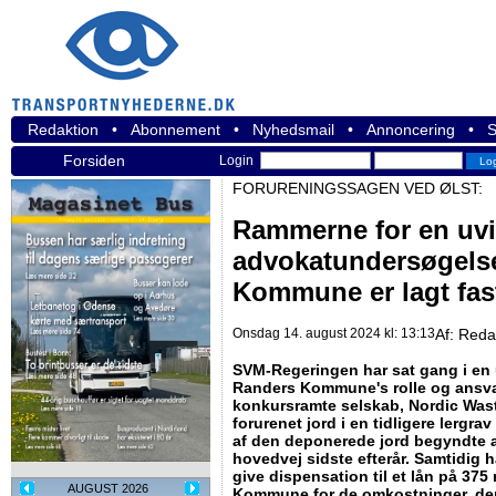
Redaktion
•
Abonnement
•
Nyhedsmail
•
Annoncering
•
S
Forsiden
Login
FORURENINGSSAGEN VED ØLST:
Rammerne for en uvi
advokatundersøgels
Kommune er lagt fas
Onsdag 14. august 2024 kl: 13:13
Af:
Reda
SVM-Regeringen har sat gang i en 
Randers Kommune's rolle og ansva
konkursramte selskab, Nordic Was
forurenet jord i en tidligere lergra
af den deponerede jord begyndte 
hovedvej sidste efterår. Samtidig 
give dispensation til et lån på 375 
AUGUST 2026
Kommune for de omkostninger, der