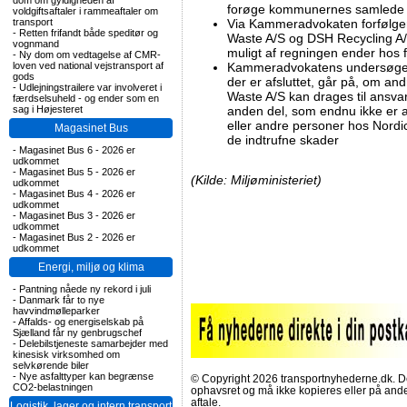
dom om gyldigheden af
forøge kommunernes samled
voldgiftsaftaler i rammeaftaler om
transport
Via Kammeradvokaten forfølger 
-
Retten frifandt både speditør og
Waste A/S og DSH Recycling A/S
vognmand
muligt af regningen ender hos 
-
Ny dom om vedtagelse af CMR-
loven ved national vejstransport af
Kammeradvokatens undersøgelser
gods
der er afsluttet, går på, om a
-
Udlejningstrailere var involveret i
Waste A/S kan drages til ansvar
færdselsuheld - og ender som en
sag i Højesteret
anden del, som endnu ikke er af
eller andre personer hos Nordi
Magasinet Bus
de indtrufne skader
-
Magasinet Bus 6 - 2026 er
udkommet
-
Magasinet Bus 5 - 2026 er
(Kilde: Miljøministeriet)
udkommet
-
Magasinet Bus 4 - 2026 er
udkommet
-
Magasinet Bus 3 - 2026 er
udkommet
-
Magasinet Bus 2 - 2026 er
udkommet
Energi, miljø og klima
-
Pantning nåede ny rekord i juli
-
Danmark får to nye
havvindmølleparker
-
Affalds- og energiselskab på
Sjælland får ny genbrugschef
-
Delebilstjeneste samarbejder med
kinesisk virksomhed om
selvkørende biler
-
Nye asfalttyper kan begrænse
© Copyright 2026 transportnyhederne.dk. Den
CO2-belastningen
ophavsret og må ikke kopieres eller på an
aftale.
Logistik, lager og intern transport