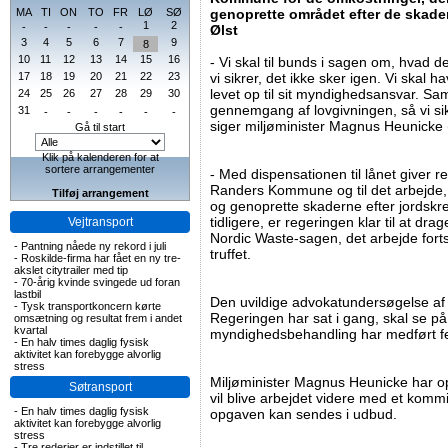
MA
TI
ON
TO
FR
LØ
SØ
genoprette området efter de skader,
1
2
-
-
-
-
-
Ølst
3
4
5
6
7
9
8
10
11
12
13
14
15
16
- Vi skal til bunds i sagen om, hvad de
17
18
19
20
21
22
23
vi sikrer, det ikke sker igen. Vi ska
levet op til sit myndighedsansvar. Sam
24
25
26
27
28
29
30
gennemgang af lovgivningen, så vi sikr
31
-
-
-
-
-
-
siger miljøminister Magnus Heunicke (
Gå til start
Klik på kalenderen for at
sortere arrangementer
- Med dispensationen til lånet giver 
Randers Kommune og til det arbejde,
Tilføj arrangement
og genoprette skaderne efter jordskre
tidligere, er regeringen klar til at d
Vejtransport
Nordic Waste-sagen, det arbejde forts
-
Pantning nåede ny rekord i juli
truffet.
-
Roskilde-firma har fået en ny tre-
akslet citytrailer med tip
-
70-årig kvinde svingede ud foran
lastbil
Den uvildige advokatundersøgelse 
-
Tysk transportkoncern kørte
Regeringen har sat i gang, skal se
omsætning og resultat frem i andet
kvartal
myndighedsbehandling har medført fe
-
En halv times daglig fysisk
aktivitet kan forebygge alvorlig
stress
Miljøminister Magnus Heunicke har opl
Søtransport
vil blive arbejdet videre med et kom
-
En halv times daglig fysisk
opgaven kan sendes i udbud.
aktivitet kan forebygge alvorlig
stress
-
Tre rederier er indstillet til