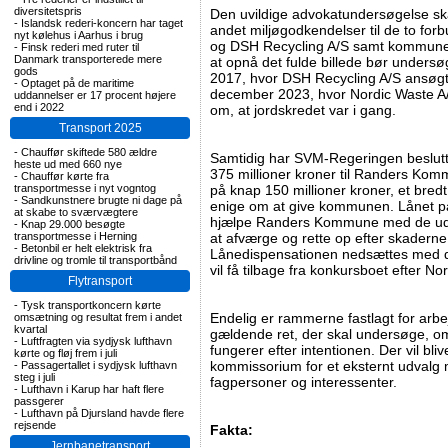
diversitetspris
Den uvildige advokatundersøgelse ska
-
Islandsk rederi-koncern har taget
andet miljøgodkendelser til de to fo
nyt kølehus i Aarhus i brug
og DSH Recycling A/S samt kommunen
-
Finsk rederi med ruter til
Danmark transporterede mere
at opnå det fulde billede bør undersø
gods
2017, hvor DSH Recycling A/S ansøgt
-
Optaget på de maritime
december 2023, hvor Nordic Waste A
uddannelser er 17 procent højere
end i 2022
om, at jordskredet var i gang.
Transport 2025
-
Chauffør skiftede 580 ældre
Samtidig har SVM-Regeringen besluttet
heste ud med 660 nye
375 millioner kroner til Randers Kommun
-
Chauffør kørte fra
transportmesse i nyt vogntog
på knap 150 millioner kroner, et bredt f
-
Sandkunstnere brugte ni dage på
enige om at give kommunen. Lånet på o
at skabe to sværvægtere
hjælpe Randers Kommune med de udgif
-
Knap 29.000 besøgte
transportmesse i Herning
at afværge og rette op efter skaderne 
-
Betonbil er helt elektrisk fra
Lånedispensationen nedsættes med 
drivline og tromle til transportbånd
vil få tilbage fra konkursboet efter No
Flytransport
-
Tysk transportkoncern kørte
Endelig er rammerne fastlagt for arb
omsætning og resultat frem i andet
kvartal
gældende ret, der skal undersøge, om
-
Luftfragten via sydjysk lufthavn
fungerer efter intentionen. Der vil bli
kørte og fløj frem i juli
kommissorium for et eksternt udvalg 
-
Passagertallet i sydjysk lufthavn
steg i juli
fagpersoner og interessenter.
-
Lufthavn i Karup har haft flere
passgerer
-
Lufthavn på Djursland havde flere
rejsende
Fakta:
Jernbanetransport