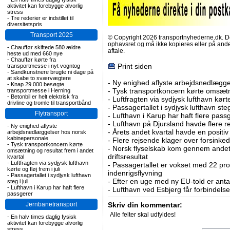
aktivitet kan forebygge alvorlig
stress
-
Tre rederier er indstillet til
diversitetspris
Transport 2025
© Copyright 2026 transportnyhederne.dk. Den
ophavsret og må ikke kopieres eller på an
-
Chauffør skiftede 580 ældre
aftale.
heste ud med 660 nye
-
Chauffør kørte fra
Print siden
transportmesse i nyt vogntog
-
Sandkunstnere brugte ni dage på
at skabe to sværvægtere
-
Ny enighed aflyste arbejdsnedlægge
-
Knap 29.000 besøgte
-
Tysk transportkoncern kørte omsætni
transportmesse i Herning
-
Betonbil er helt elektrisk fra
-
Luftfragten via sydjysk lufthavn kørte 
drivline og tromle til transportbånd
-
Passagertallet i sydjysk lufthavn steg 
Flytransport
-
Lufthavn i Karup har haft flere pass
-
Lufthavn på Djursland havde flere r
-
Ny enighed aflyste
-
Årets andet kvartal havde en positiv
arbejdsnedlæggelser hos norsk
kabinepersonale
-
Flere rejsende klager over forsinked
-
Tysk transportkoncern kørte
-
Norsk flyselskab kom gennem andet 
omsætning og resultat frem i andet
driftsresultat
kvartal
-
Luftfragten via sydjysk lufthavn
-
Passagertallet er vokset med 22 pro
kørte og fløj frem i juli
indenrigsflyvning
-
Passagertallet i sydjysk lufthavn
-
Efter en uge med ny EU-told er antal
steg i juli
-
Lufthavn i Karup har haft flere
-
Lufthavn ved Esbjerg får forbindelse
passgerer
Jernbanetransport
Skriv din kommentar:
Alle felter skal udfyldes!
-
En halv times daglig fysisk
aktivitet kan forebygge alvorlig
stress