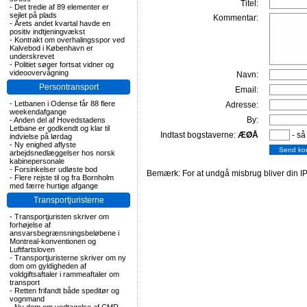
Titel:
-
Det tredie af 89 elementer er
sejlet på plads
Kommentar:
-
Årets andet kvartal havde en
positiv indtjeningvækst
-
Kontrakt om overhalingsspor ved
Kalvebod i København er
underskrevet
-
Politiet søger fortsat vidner og
videoovervågning
Navn:
Persontransport
Email:
-
Letbanen i Odense får 88 flere
Adresse:
weekendafgange
By:
-
Anden del af Hovedstadens
Letbane er godkendt og klar til
Indtast bogstaverne:
ÆØÅ
- så
indvielse på lørdag
-
Ny enighed aflyste
arbejdsnedlæggelser hos norsk
kabinepersonale
-
Forsinkelser udløste bod
Bemærk: For at undgå misbrug bliver din IP
-
Flere rejste til og fra Bornholm
med færre hurtige afgange
Transportjuristerne
-
Transportjuristen skriver om
forhøjelse af
ansvarsbegrænsningsbeløbene i
Montreal-konventionen og
Luftfartsloven
-
Transportjuristerne skriver om ny
dom om gyldigheden af
voldgiftsaftaler i rammeaftaler om
transport
-
Retten frifandt både speditør og
vognmand