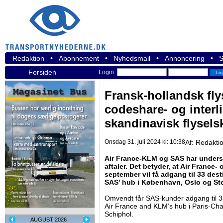
Redaktion
•
Abonnement
•
Nyhedsmail
•
Annoncering
•
S
Forsiden
Login
Fransk-hollandsk fly
codeshare- og interl
skandinavisk flysels
Onsdag 31. juli 2024 kl: 10:38
Af:
Redakti
Air France-KLM og SAS har undersk
aftaler. Det betyder, at Air France
september vil få adgang til 33 des
SAS' hub i København, Oslo og S
Omvendt får SAS-kunder adgang til 3
Air France and KLM’s hub i Paris-Ch
Schiphol.
AUGUST 2026