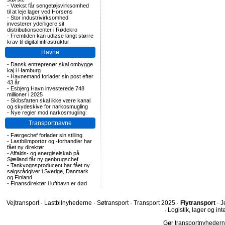
-
Vækst får sengetøjsvirksomhed
til at leje lager ved Horsens
-
Stor industrivirksomhed
investerer yderligere sit
distributionscenter i Rødekro
-
Fremtiden kan udløse langt større
krav til digital infrastruktur
Havne
-
Dansk entreprenør skal ombygge
kaj i Hamburg
-
Havnemand forlader sin post efter
43 år
-
Esbjerg Havn investerede 748
millioner i 2025
-
Skibsfarten skal ikke være kanal
og skydeskive for narkosmugling
-
Nye regler mod narkosmugling:
Transportnavne
-
Færgechef forlader sin stilling
-
Lastbilimportør og -forhandler har
fået ny direktør
-
Affalds- og energiselskab på
Sjælland får ny genbrugschef
-
Tankvognsproducent har fået ny
salgsrådgiver i Sverige, Danmark
og Finland
-
Finansdirektør i lufthavn er død
Vejtransport
·
Lastbilnyhederne
·
Søtransport
·
Transport 2025
·
Flytransport
·
J
·
Logistik, lager og int
Gør transportnyhederne.