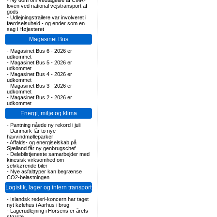
-
Ny dom om vedtagelse af CMR-
loven ved national vejstransport af
gods
-
Udlejningstrailere var involveret i
færdselsuheld - og ender som en
sag i Højesteret
Magasinet Bus
-
Magasinet Bus 6 - 2026 er
udkommet
-
Magasinet Bus 5 - 2026 er
udkommet
-
Magasinet Bus 4 - 2026 er
udkommet
-
Magasinet Bus 3 - 2026 er
udkommet
-
Magasinet Bus 2 - 2026 er
udkommet
Energi, miljø og klima
-
Pantning nåede ny rekord i juli
-
Danmark får to nye
havvindmølleparker
-
Affalds- og energiselskab på
Sjælland får ny genbrugschef
-
Delebilstjeneste samarbejder med
kinesisk virksomhed om
selvkørende biler
-
Nye asfalttyper kan begrænse
CO2-belastningen
Logistik, lager og intern transport
-
Islandsk rederi-koncern har taget
nyt kølehus i Aarhus i brug
-
Lagerudlejning i Horsens er årets
største