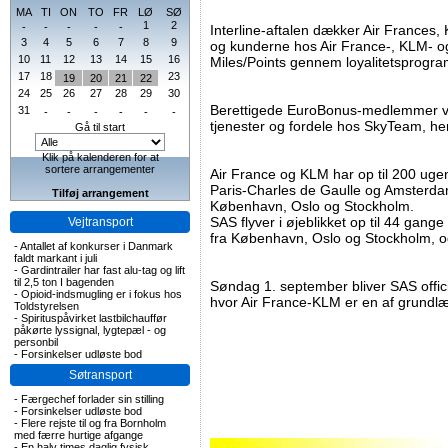
MA
TI
ON
TO
FR
LØ
SØ
1
2
-
-
-
-
-
Interline-aftalen dækker Air Frances
3
4
5
6
7
8
9
og kunderne hos Air France-, KLM- o
10
11
12
13
14
15
16
Miles/Points gennem loyalitetsprogr
17
18
23
19
20
21
22
24
25
26
27
28
29
30
Berettigede EuroBonus-medlemmer vi
31
-
-
-
-
-
-
tjenester og fordele hos SkyTeam, he
Gå til start
Klik på kalenderen for at
sortere arrangementer
Air France og KLM har op til 200 ugen
Paris-Charles de Gaulle og Amsterda
Tilføj arrangement
København, Oslo og Stockholm.
SAS flyver i øjeblikket op til 44 gang
Vejtransport
fra København, Oslo og Stockholm, o
-
Antallet af konkurser i Danmark
faldt markant i juli
-
Gardintrailer har fast alu-tag og lift
til 2,5 ton I bagenden
Søndag 1. september bliver SAS offic
-
Opioid-indsmugling er i fokus hos
hvor Air France-KLM er en af grundl
Toldstyrelsen
-
Spirituspåvirket lastbilchauffør
påkørte lyssignal, lygtepæl - og
personbil
-
Forsinkelser udløste bod
Søtransport
-
Færgechef forlader sin stilling
-
Forsinkelser udløste bod
-
Flere rejste til og fra Bornholm
med færre hurtige afgange
-
En halv times daglig fysisk