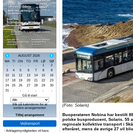
AUGUST 2026
MA
TI
ON
TO
FR
LØ
SØ
1
2
-
-
-
-
-
3
4
5
6
7
8
9
10
11
12
13
14
15
16
17
18
19
20
21
22
23
24
25
26
27
28
29
30
31
-
-
-
-
-
-
Gå til start
Klik på kalenderen for at
(Foto: Solaris)
sortere arrangementer
Buoperatøren Nobina har bestilt 8
Tilføj arrangement
polske busproducent, Solaris. 55 a
Vejtransport
reginoale kollektive transport i Skå
efteråret, mens de øvrige 27 vil blive
-
Anklagemyndigheden vil have