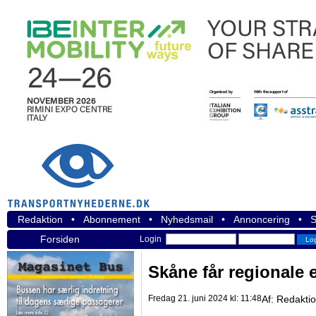
Redaktion
•
Abonnement
•
Nyhedsmail
•
Annoncering
•
S
Forsiden
Login
Skåne får regionale 
Fredag 21. juni 2024 kl: 11:48
Af:
Redakti