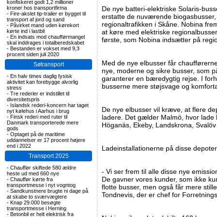
konfiskeret godt 1,2 millioner
kroner hos transportfirma
De nye batteri-elektriske Solaris-bus
-
Fire-akslet tip-trailer er bygget til
erstatte de nuværende biogasbusser,
transport af jord og sand
regionaltrafikken i Skåne. Nobina fre
-
Påvirket mand uden kørekort
kørte ind i lastbil
at køre med elektriske regionalbusser
-
En indsats mod chaufførmangel
første, som Nobina indsætter på region
skal inddrages i totalberedskabet
-
Bestanden er vokset med 9,3
procent siden juli 2020
Med de nye elbusser får chaufførerne
Søtransport
nye, moderne og sikre busser, som p
-
En halv times daglig fysisk
garanterer en bæredygtig rejse. I forh
aktivitet kan forebygge alvorlig
busserne mere støjsvage og komforta
stress
-
Tre rederier er indstillet til
diversitetspris
-
Islandsk rederi-koncern har taget
De nye elbusser vil kræve, at flere de
nyt kølehus i Aarhus i brug
ladere. Det gælder Malmö, hvor lade 
-
Finsk rederi med ruter til
Danmark transporterede mere
Höganäs, Ekeby, Landskrona, Svalöv
gods
-
Optaget på de maritime
uddannelser er 17 procent højere
end i 2022
Ladeinstallationerne på disse depoter 
Transport 2025
-
Chauffør skiftede 580 ældre
- Vi ser frem til alle disse nye emissio
heste ud med 660 nye
De gavner vores kunder, som ikke kun 
-
Chauffør kørte fra
transportmesse i nyt vogntog
flotte busser, men også får mere stil
-
Sandkunstnere brugte ni dage på
Tondnevis, der er chef for Forretnin
at skabe to sværvægtere
-
Knap 29.000 besøgte
transportmesse i Herning
-
Betonbil er helt elektrisk fra