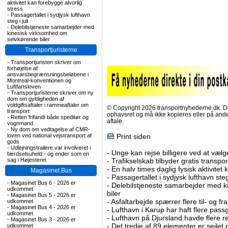
aktivitet kan forebygge alvorlig
stress
-
Passagertallet i sydjysk lufthavn
steg i juli
-
Delebilstjeneste samarbejder med
kinesisk virksomhed om
selvkørende biler
Transportjuristerne
-
Transportjuristen skriver om
forhøjelse af
ansvarsbegrænsningsbeløbene i
Montreal-konventionen og
Luftfartsloven
-
Transportjuristerne skriver om ny
dom om gyldigheden af
voldgiftsaftaler i rammeaftaler om
© Copyright 2026 transportnyhederne.dk. Den
transport
ophavsret og må ikke kopieres eller på an
-
Retten frifandt både speditør og
aftale.
vognmand
-
Ny dom om vedtagelse af CMR-
Print siden
loven ved national vejstransport af
gods
-
Udlejningstrailere var involveret i
-
Unge kan rejse billigere ved at vælg
færdselsuheld - og ender som en
-
Trafikselskab tilbyder gratis transpor
sag i Højesteret
-
En halv times daglig fysisk aktivitet
Magasinet Bus
-
Passagertallet i sydjysk lufthavn steg 
-
Magasinet Bus 6 - 2026 er
-
Delebilstjeneste samarbejder med 
udkommet
biler
-
Magasinet Bus 5 - 2026 er
-
Asfaltarbejde spærrer flere til- og 
udkommet
-
Magasinet Bus 4 - 2026 er
-
Lufthavn i Karup har haft flere pass
udkommet
-
Lufthavn på Djursland havde flere r
-
Magasinet Bus 3 - 2026 er
-
Det tredie af 89 elementer er sejlet 
udkommet