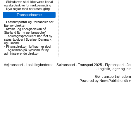
-
Skibsfarten skal ikke være kanal
og skydeskive for narkosmugling
-
Nye regler mod narkosmugling:
Transportnavne
-
Lastbilimportør og -forhandler har
fået ny direktør
-
Affalds- og energiselskab på
Sjælland får ny genbrugschef
-
Tankvognsproducent har fået ny
salgsrådgiver i Sverige, Danmark
og Finland
-
Finansdirektør i lufthavn er død
-
Togselskab på Sjælland får ny
administrerende direktør
Vejtransport
·
Lastbilnyhederne
·
Søtransport
·
Transport 2025
·
Flytransport
·
Je
·
Logistik, lager og int
Gør transportnyhederne.
Powered by NewsPublisher.dk v