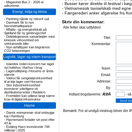
-
Magasinet Bus 2 - 2026 er
-
Busser kører direkte til festival i 
udkommet
-
Vietnamesisk taxiselskab med egne e
Energi, miljø og klima
-
Færgerederi anker afgørelse fra Ko
-
Pantning nåede ny rekord i juli
Skriv din kommentar:
-
Danmark får to nye
havvindmølleparker
Alle felter skal udfyldes!
-
Affalds- og energiselskab på
Sjælland får ny genbrugschef
-
Delebilstjeneste samarbejder med
Titel:
kinesisk virksomhed om
Kommentar:
selvkørende biler
-
Nye asfalttyper kan begrænse
CO2-belastningen
Logistik, lager og intern transport
-
Islandsk rederi-koncern har taget
nyt kølehus i Aarhus i brug
Navn:
-
Lagerudlejning i Horsens er årets
Email:
største
-
Vækst får sengetøjsvirksomhed
Adresse:
til at leje lager ved Horsens
-
Stor industrivirksomhed
By:
investerer yderligere sit
distributionscenter i Rødekro
Indtast bogstaverne:
ÆØÅ
- så
-
Fremtiden kan udløse langt større
krav til digital infrastruktur
Havne
Bemærk: For at undgå misbrug bliver din IP
-
Dansk entreprenør skal ombygge
kaj i Hamburg
-
Havnemand forlader sin post efter
43 år
-
Esbjerg Havn investerede 748
millioner i 2025