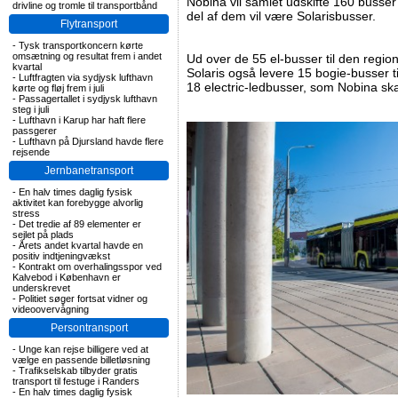
Nobina vil samlet udskifte 160 busser
drivline og tromle til transportbånd
del af dem vil være Solarisbusser.
Flytransport
-
Tysk transportkoncern kørte
omsætning og resultat frem i andet
Ud over de 55 el-busser til den region
kvartal
Solaris også levere 15 bogie-busser t
-
Luftfragten via sydjysk lufthavn
18 electric-ledbusser, som Nobina ska
kørte og fløj frem i juli
-
Passagertallet i sydjysk lufthavn
steg i juli
-
Lufthavn i Karup har haft flere
passgerer
-
Lufthavn på Djursland havde flere
rejsende
Jernbanetransport
-
En halv times daglig fysisk
aktivitet kan forebygge alvorlig
stress
-
Det tredie af 89 elementer er
sejlet på plads
-
Årets andet kvartal havde en
positiv indtjeningvækst
-
Kontrakt om overhalingsspor ved
Kalvebod i København er
underskrevet
-
Politiet søger fortsat vidner og
videoovervågning
Persontransport
-
Unge kan rejse billigere ved at
vælge en passende billetløsning
-
Trafikselskab tilbyder gratis
transport til festuge i Randers
-
En halv times daglig fysisk