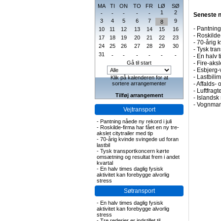
MA
TI
ON
TO
FR
LØ
SØ
1
2
-
-
-
-
-
Seneste 
3
4
5
6
7
9
8
-
Pantning 
10
11
12
13
14
15
16
-
Roskilde-
17
18
19
20
21
22
23
-
70-årig k
24
25
26
27
28
29
30
-
Tysk tran
31
-
-
-
-
-
-
-
En halv t
Gå til start
-
Fire-aks
-
Esbjerg-
-
Lastbilim
Klik på kalenderen for at
sortere arrangementer
-
Affalds-
-
Luftfragte
Tilføj arrangement
-
Islandsk 
-
Vognmand
Vejtransport
-
Pantning nåede ny rekord i juli
-
Roskilde-firma har fået en ny tre-
akslet citytrailer med tip
-
70-årig kvinde svingede ud foran
lastbil
-
Tysk transportkoncern kørte
omsætning og resultat frem i andet
kvartal
-
En halv times daglig fysisk
aktivitet kan forebygge alvorlig
stress
Søtransport
-
En halv times daglig fysisk
aktivitet kan forebygge alvorlig
stress
-
Tre rederier er indstillet til