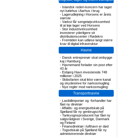
-
Islandsk rederi-koncern har taget
nyt kølehus i Aarhus i brug
-
Lagerudlejning i Horsens er årets
største
-
Vækst får sengetøjsvirksomhed
til at leje lager ved Horsens
-
Stor industrivirksomhed
investerer yderligere sit
distributionscenter i Rødekro
-
Fremtiden kan udløse langt større
krav til digital infrastruktur
Havne
-
Dansk entreprenør skal ombygge
kaj i Hamburg
-
Havnemand forlader sin post efter
43 år
-
Esbjerg Havn investerede 748
millioner i 2025
-
Skibsfarten skal ikke være kanal
og skydeskive for narkosmugling
-
Nye regler mod narkosmugling:
Transportnavne
-
Lastbilimportør og -forhandler har
fået ny direktør
-
Affalds- og energiselskab på
Sjælland får ny genbrugschef
-
Tankvognsproducent har fået ny
salgsrådgiver i Sverige, Danmark
og Finland
-
Finansdirektør i lufthavn er død
-
Togselskab på Sjælland får ny
administrerende direktør