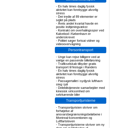
-
En halv times daglig fysisk
aktivitet kan forebygge alvorlig
stress
-
Det tredie af 89 elementer er
sejlet på plads
-
Årets andet kvartal havde en
positiv indtjeningvækst
-
Kontrakt om overhalingsspor ved
Kalvebod i København er
underskrevet
-
Politiet søger fortsat vidner og
videoovervågning
Persontransport
-
Unge kan rejse billigere ved at
vælge en passende billetløsning
-
Trafikselskab tilbyder gratis
transport til festuge i Randers
-
En halv times daglig fysisk
aktivitet kan forebygge alvorlig
stress
-
Passagertallet i sydjysk lufthavn
steg i juli
-
Delebilstjeneste samarbejder med
kinesisk virksomhed om
selvkørende biler
Transportjuristerne
-
Transportjuristen skriver om
forhøjelse af
ansvarsbegrænsningsbeløbene i
Montreal-konventionen og
Luftfartsloven
-
Transportjuristerne skriver om ny