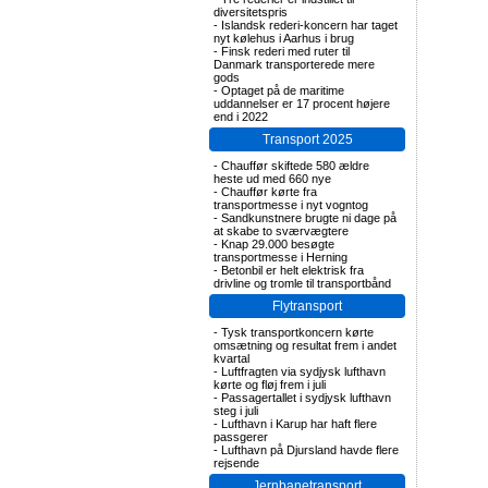
diversitetspris
-
Islandsk rederi-koncern har taget
nyt kølehus i Aarhus i brug
-
Finsk rederi med ruter til
Danmark transporterede mere
gods
-
Optaget på de maritime
uddannelser er 17 procent højere
end i 2022
Transport 2025
-
Chauffør skiftede 580 ældre
heste ud med 660 nye
-
Chauffør kørte fra
transportmesse i nyt vogntog
-
Sandkunstnere brugte ni dage på
at skabe to sværvægtere
-
Knap 29.000 besøgte
transportmesse i Herning
-
Betonbil er helt elektrisk fra
drivline og tromle til transportbånd
Flytransport
-
Tysk transportkoncern kørte
omsætning og resultat frem i andet
kvartal
-
Luftfragten via sydjysk lufthavn
kørte og fløj frem i juli
-
Passagertallet i sydjysk lufthavn
steg i juli
-
Lufthavn i Karup har haft flere
passgerer
-
Lufthavn på Djursland havde flere
rejsende
Jernbanetransport