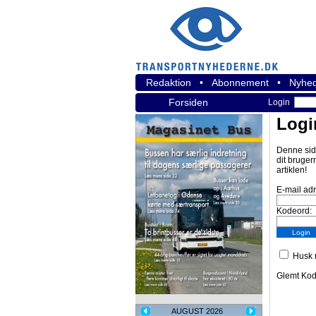
Redaktion
•
Abonnement
•
Nyhed
Forsiden
Login
Logi
Denne sid
dit bruger
artiklen!
E-mail ad
Kodeord:
Husk m
Glemt Ko
AUGUST 2026