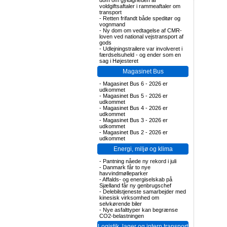
dom om gyldigheden af
voldgiftsaftaler i rammeaftaler om
transport
-
Retten frifandt både speditør og
vognmand
-
Ny dom om vedtagelse af CMR-
loven ved national vejstransport af
gods
-
Udlejningstrailere var involveret i
færdselsuheld - og ender som en
sag i Højesteret
Magasinet Bus
-
Magasinet Bus 6 - 2026 er
udkommet
-
Magasinet Bus 5 - 2026 er
udkommet
-
Magasinet Bus 4 - 2026 er
udkommet
-
Magasinet Bus 3 - 2026 er
udkommet
-
Magasinet Bus 2 - 2026 er
udkommet
Energi, miljø og klima
-
Pantning nåede ny rekord i juli
-
Danmark får to nye
havvindmølleparker
-
Affalds- og energiselskab på
Sjælland får ny genbrugschef
-
Delebilstjeneste samarbejder med
kinesisk virksomhed om
selvkørende biler
-
Nye asfalttyper kan begrænse
CO2-belastningen
Logistik, lager og intern transport