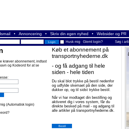
smail
•
Annoncering
•
Skriv din egen nyhed
•
Websider og PR
Husk mig
Glemt login?
Søg i art
n
Køb et abonnement på
transportnyhederne.dk
e kræver abonnement, indtast
- og få adgang til hele
navn og Kodeord for at se
siden - hele tiden
resse:
Du skal blot trykke på bestil nedenfor
og udfylde skemaet på den side, der
dukker op, og til sidst trykke bestil.
Når vi har modtaget din bestilling og
aktiveret dig i vores system, får du
ig (Automatisk login)
direkte besked på mail - og adgang til
alle artikler på transportnyhederne.dk.
deord?