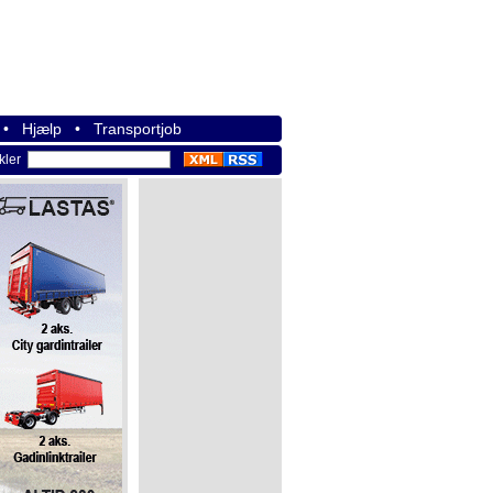
•
Hjælp
•
Transportjob
ikler