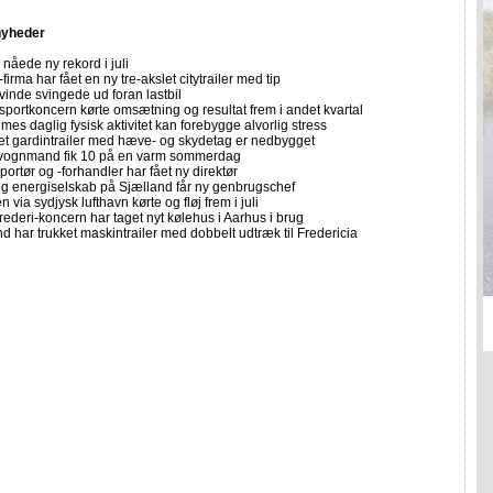
nyheder
nåede ny rekord i juli
firma har fået en ny tre-akslet citytrailer med tip
vinde svingede ud foran lastbil
sportkoncern kørte omsætning og resultat frem i andet kvartal
imes daglig fysisk aktivitet kan forebygge alvorlig stress
let gardintrailer med hæve- og skydetag er nedbygget
vognmand fik 10 på en varm sommerdag
portør og -forhandler har fået ny direktør
 og energiselskab på Sjælland får ny genbrugschef
n via sydjysk lufthavn kørte og fløj frem i juli
rederi-koncern har taget nyt kølehus i Aarhus i brug
 har trukket maskintrailer med dobbelt udtræk til Fredericia