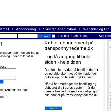
smail
•
Annoncering
•
Skriv din egen nyhed
•
Websider og PR
Husk mig
Glemt login?
Søg i art
n
Køb et abonnement på
transportnyhederne.dk
e kræver abonnement, indtast
- og få adgang til hele
navn og Kodeord for at se
siden - hele tiden
resse:
Du skal blot trykke på bestil nedenfor
og udfylde skemaet på den side, der
dukker op, og til sidst trykke bestil.
Når vi har modtaget din bestilling og
aktiveret dig i vores system, får du
ig (Automatisk login)
direkte besked på mail - og adgang til
alle artikler på transportnyhederne.dk.
deord?