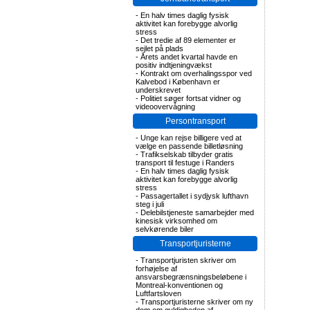
-
En halv times daglig fysisk
aktivitet kan forebygge alvorlig
stress
-
Det tredie af 89 elementer er
sejlet på plads
-
Årets andet kvartal havde en
positiv indtjeningvækst
-
Kontrakt om overhalingsspor ved
Kalvebod i København er
underskrevet
-
Politiet søger fortsat vidner og
videoovervågning
Persontransport
-
Unge kan rejse billigere ved at
vælge en passende billetløsning
-
Trafikselskab tilbyder gratis
transport til festuge i Randers
-
En halv times daglig fysisk
aktivitet kan forebygge alvorlig
stress
-
Passagertallet i sydjysk lufthavn
steg i juli
-
Delebilstjeneste samarbejder med
kinesisk virksomhed om
selvkørende biler
Transportjuristerne
-
Transportjuristen skriver om
forhøjelse af
ansvarsbegrænsningsbeløbene i
Montreal-konventionen og
Luftfartsloven
-
Transportjuristerne skriver om ny