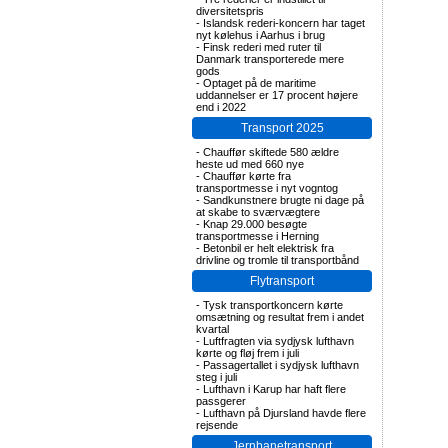
diversitetspris
-
Islandsk rederi-koncern har taget
nyt kølehus i Aarhus i brug
-
Finsk rederi med ruter til
Danmark transporterede mere
gods
-
Optaget på de maritime
uddannelser er 17 procent højere
end i 2022
Transport 2025
-
Chauffør skiftede 580 ældre
heste ud med 660 nye
-
Chauffør kørte fra
transportmesse i nyt vogntog
-
Sandkunstnere brugte ni dage på
at skabe to sværvægtere
-
Knap 29.000 besøgte
transportmesse i Herning
-
Betonbil er helt elektrisk fra
drivline og tromle til transportbånd
Flytransport
-
Tysk transportkoncern kørte
omsætning og resultat frem i andet
kvartal
-
Luftfragten via sydjysk lufthavn
kørte og fløj frem i juli
-
Passagertallet i sydjysk lufthavn
steg i juli
-
Lufthavn i Karup har haft flere
passgerer
-
Lufthavn på Djursland havde flere
rejsende
Jernbanetransport