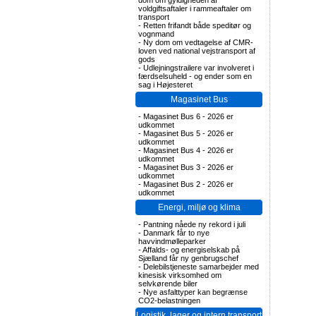
dom om gyldigheden af
voldgiftsaftaler i rammeaftaler om
transport
-
Retten frifandt både speditør og
vognmand
-
Ny dom om vedtagelse af CMR-
loven ved national vejstransport af
gods
-
Udlejningstrailere var involveret i
færdselsuheld - og ender som en
sag i Højesteret
Magasinet Bus
-
Magasinet Bus 6 - 2026 er
udkommet
-
Magasinet Bus 5 - 2026 er
udkommet
-
Magasinet Bus 4 - 2026 er
udkommet
-
Magasinet Bus 3 - 2026 er
udkommet
-
Magasinet Bus 2 - 2026 er
udkommet
Energi, miljø og klima
-
Pantning nåede ny rekord i juli
-
Danmark får to nye
havvindmølleparker
-
Affalds- og energiselskab på
Sjælland får ny genbrugschef
-
Delebilstjeneste samarbejder med
kinesisk virksomhed om
selvkørende biler
-
Nye asfalttyper kan begrænse
CO2-belastningen
Logistik, lager og intern transport