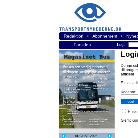
Redaktion
•
Abonnement
•
Nyhed
Forsiden
Login
Logi
Denne sid
dit bruger
artiklen!
E-mail ad
Kodeord:
Husk m
Glemt Ko
AUGUST 2026