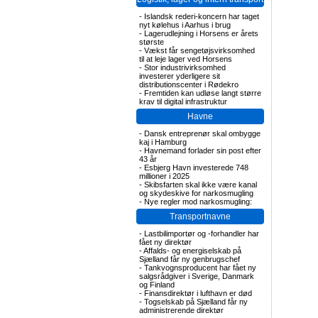
-
Islandsk rederi-koncern har taget
nyt kølehus i Aarhus i brug
-
Lagerudlejning i Horsens er årets
største
-
Vækst får sengetøjsvirksomhed
til at leje lager ved Horsens
-
Stor industrivirksomhed
investerer yderligere sit
distributionscenter i Rødekro
-
Fremtiden kan udløse langt større
krav til digital infrastruktur
Havne
-
Dansk entreprenør skal ombygge
kaj i Hamburg
-
Havnemand forlader sin post efter
43 år
-
Esbjerg Havn investerede 748
millioner i 2025
-
Skibsfarten skal ikke være kanal
og skydeskive for narkosmugling
-
Nye regler mod narkosmugling:
Transportnavne
-
Lastbilimportør og -forhandler har
fået ny direktør
-
Affalds- og energiselskab på
Sjælland får ny genbrugschef
-
Tankvognsproducent har fået ny
salgsrådgiver i Sverige, Danmark
og Finland
-
Finansdirektør i lufthavn er død
-
Togselskab på Sjælland får ny
administrerende direktør