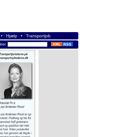
•
Hjælp
•
Transportjob
ikler