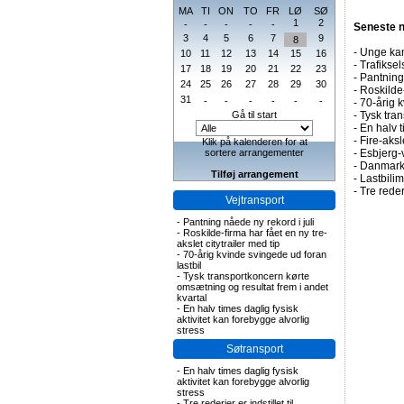
MA
TI
ON
TO
FR
LØ
SØ
1
2
-
-
-
-
-
Seneste 
3
4
5
6
7
9
8
-
Unge kan
10
11
12
13
14
15
16
-
Trafiksel
17
18
19
20
21
22
23
-
Pantning 
24
25
26
27
28
29
30
-
Roskilde-
31
-
-
-
-
-
-
-
70-årig k
Gå til start
-
Tysk tran
-
En halv t
-
Fire-aks
Klik på kalenderen for at
sortere arrangementer
-
Esbjerg-
-
Danmark 
Tilføj arrangement
-
Lastbilim
-
Tre rederi
Vejtransport
-
Pantning nåede ny rekord i juli
-
Roskilde-firma har fået en ny tre-
akslet citytrailer med tip
-
70-årig kvinde svingede ud foran
lastbil
-
Tysk transportkoncern kørte
omsætning og resultat frem i andet
kvartal
-
En halv times daglig fysisk
aktivitet kan forebygge alvorlig
stress
Søtransport
-
En halv times daglig fysisk
aktivitet kan forebygge alvorlig
stress
-
Tre rederier er indstillet til