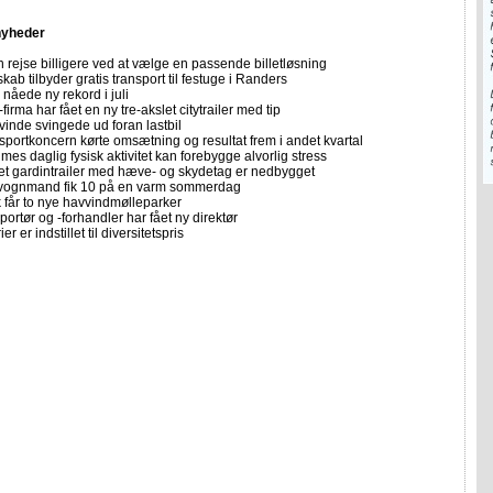
nyheder
 rejse billigere ved at vælge en passende billetløsning
skab tilbyder gratis transport til festuge i Randers
nåede ny rekord i juli
firma har fået en ny tre-akslet citytrailer med tip
vinde svingede ud foran lastbil
sportkoncern kørte omsætning og resultat frem i andet kvartal
imes daglig fysisk aktivitet kan forebygge alvorlig stress
let gardintrailer med hæve- og skydetag er nedbygget
vognmand fik 10 på en varm sommerdag
får to nye havvindmølleparker
portør og -forhandler har fået ny direktør
er er indstillet til diversitetspris