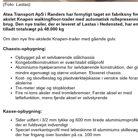
(Foto: Lastas)
Atea Transport ApS i Randers har fornyligt taget en fabriksny fir
akslet Knapen walkingfloor-trailer med automatisk rullepresenni
brug. Den nye trailer, der er leveret af Lastas i Hedensted, har e
tilladt totalvægt på 48.000 kg
Om den nye fire-akslede Knapen-trailer med gående gulv:
Chassis-opbygning:
Opbygget på et selvbærende stålchassis
Kongeboltkonstruktion er svær/stabil stålprofil
Aluminiums-hjælperamme for selvbærende konstruktion, der gi
mindre egenvægt og større volumen Eloxeret chassis
Kost- og skovlbeslag og plastværktøjskasse i venstre side fora
akslerne
Tre-meter stige og stopklodser
Fire ni-tons aksler med tromlebremser. Første aksel er med
løftefunktion, mens fjerde aksel er selvstyrende
Kasse-opbygning:
Sider udført i 3/2 mm tykke og 600 mm brede aluminiumsprofile
der er fuldsvejst indvendigt
Speciel overkantsprofil med løbeskinne til aluminiums skillevæg
der har frigang over bunden på ca. 100 mm