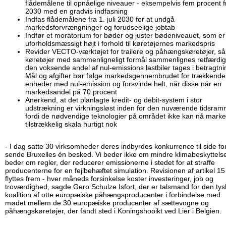
flådemålene til opnåelige niveauer - eksempelvis fem procent f
2030 med en gradvis indfasning
Indfas flådemålene fra 1. juli 2030 for at undgå
markedsforvrængninger og forudseelige jobtab
Indfør et moratorium for bøder og juster bødeniveauet, som er
uforholdsmæssigt højt i forhold til køretøjernes markedspris
Revider VECTO-værktøjet for trailere og påhængskøretøjer, så
køretøjer med sammenligneligt formål sammenlignes retfærdig
den voksende andel af nul-emissions lastbiler tages i betragtni
Mål og afgifter bør følge markedsgennembrudet for trækkende
enheder med nul-emission og forsvinde helt, når disse når en
markedsandel på 70 procent
Anerkend, at det planlagte kredit- og debit-system i stor
udstrækning er virkningsløst inden for den nuværende tidsram
fordi de nødvendige teknologier på området ikke kan nå marke
tilstrækkelig skala hurtigt nok
- I dag satte 30 virksomheder deres indbyrdes konkurrence til side for
sende Bruxelles én besked. Vi beder ikke om mindre klimabeskyttelse
beder om regler, der reducerer emissionerne i stedet for at straffe
producenterne for en fejlbehæftet simulation. Revisionen af artikel 1
flyttes frem - hver måneds forsinkelse koster investeringer, job og
troværdighed, sagde Gero Schulze Isfort, der er talsmand for den ty
koalition af otte europæiske påhængsproducenter i forbindelse med
mødet mellem de 30 europæiske producenter af sættevogne og
påhængskøretøjer, der fandt sted i Koningshooikt ved Lier i Belgien.