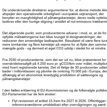
De underskrivende direktører argumenterer for, at denne metode ikk
afspejler den operationelle virkelighed i europæisk vejtransport, der
benytter en mangfoldighed af påhængskøretøjer, deres reelle nyttela
lastkrav eller den hurtige stigning i antallet af nul-emissions trækkøret
Det afgørende punkt, som producenterne advarer i mod, er, at de for
opfylde målsætningerne kan blive tvunget til designændringer, der
reducerer den anvendelige lastkapacitet. Resultatet vil være flere ture
mere tomkørsler og flere køretøjer på vejene for at flytte den samme
mængde gods - og dermed et øget CO2-udslip i stedet for et mindre.
Fra 2030 vil producenterne, som det ser ud nu, blive præsenteret for
overskridelsesafgift på 4.250 euro pr. gCO2/tkm over målet, multiplic
med hvert registrerede køretøj. Det vil ifølge de 30 producenter udlø
bøder i millionklassen og påvirke de omkring 70.000 job i Europa, der
afhængig af en økonomisk levedygtig produktion af sættevogne og
påhængskøretøjer.
I den fælles erklærring til EU-Kommissionen og de folkevalgte politiker
EU-Parlamentet har de fem ønsker:
Flyt revisionen af artikel 15 frem fra 2027 til 2026. Offentliggør
referenceværdierne umiddelbart efter overvågningen og sænk