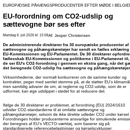
EUROPÆISKE PÅHÆNGSPRODUCENTER EFTER MØDE I BELGIE
EU-forordning om CO2-udslip og
sættevogne bør ses efter
Mandag 6. juli 2026 kl: 15:08
Af:
Jesper Christensen
De administrerende direktører fra 30 europæiske producenter af
sættevogne og påhængskøretøjer har sendt en fælles erklæring t
EU-Kommissionen og EU-Parlamentet. De 30 direktører opfordrer
fællesskab EU-Kommissionen og politikerne i EU-Parlamenet til,
de ser EU's CO2-forordning i gennem en ekstra gang, når det g
det beregnede CO2-udslip fra sættevogne og påhængskøretøjer
Virksomhederne, der normalt konkurrerer om de samme kunder og
kontrakter, peger med samlet stemme på, at de støtter EU’s klimamål
men samtidig advarer de om, at reglerne og CO2-udslip, som de er
udformet, kan øge udslippet i stedet for at reducere det.
Ifølge de 30 direktører er problemet, at forordning (EU) 2024/1610
udvider CO2-standarderne til at omfatte sættevogne og
påhængskøretøjer, selvom de ikke direkte udleder CO2 under kørsel.
Forordningen holder producenterne ansvarlige for simulerede emissi
der beregnes af EU's VECTO-værktøj, som baserer sig på
standardiserede referencebelastninger og kørselscyklusser.