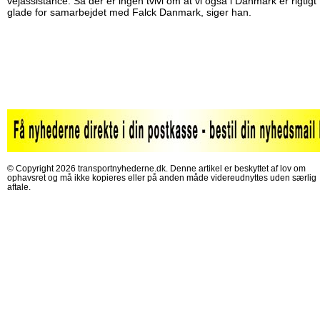
vejassistance. Så der er ingen tvivl om at vi også i Danmark er rigtigt
glade for samarbejdet med Falck Danmark, siger han.
© Copyright 2026 transportnyhederne.dk. Denne artikel er beskyttet af lov om
ophavsret og må ikke kopieres eller på anden måde videreudnyttes uden særlig
aftale.