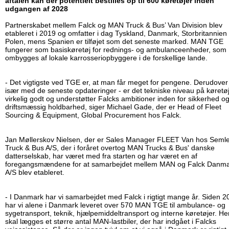
aftalen kan der potentielt bestilles op til 600 køretøjer inden
udgangen af 2028
Partnerskabet mellem Falck og MAN Truck & Bus’ Van Division blev
etableret i 2019 og omfatter i dag Tyskland, Danmark, Storbritannien
Polen, mens Spanien er tilføjet som det seneste marked. MAN TGE
fungerer som basiskøretøj for rednings- og ambulanceenheder, som
ombygges af lokale karrosseriopbyggere i de forskellige lande.
- Det vigtigste ved TGE er, at man får meget for pengene. Derudover
især med de seneste opdateringer - er det tekniske niveau på køretø
virkelig godt og understøtter Falcks ambitioner inden for sikkerhed o
driftsmæssig holdbarhed, siger Michael Gade, der er Head of Fleet
Sourcing & Equipment, Global Procurement hos Falck.
Jan Møllerskov Nielsen, der er Sales Manager FLEET Van hos Seml
Truck & Bus A/S, der i foråret overtog MAN Trucks & Bus' danske
datterselskab, har været med fra starten og har været en af
foregangsmændene for at samarbejdet mellem MAN og Falck Danm
A/S blev etableret.
- I Danmark har vi samarbejdet med Falck i rigtigt mange år. Siden 2
har vi alene i Danmark leveret over 570 MAN TGE til ambulance- og
sygetransport, teknik, hjælpemiddeltransport og interne køretøjer. Her
skal lægges et større antal MAN-lastbiler, der har indgået i Falcks