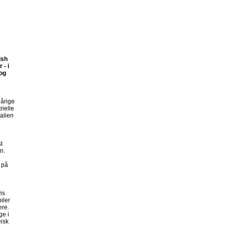
i
ish
 - i
 og
eårige
ielle
talien
t
n.
 på
is
iler
ere.
ge i
æisk