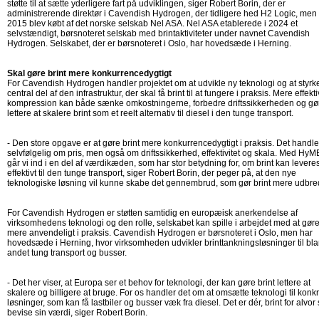
støtte til at sætte yderligere fart på udviklingen, siger Robert Borin, der er
administrerende direktør i Cavendish Hydrogen, der tidligere hed H2 Logic, men
2015 blev købt af det norske selskab Nel ASA. Nel ASA etablerede i 2024 et
selvstændigt, børsnoteret selskab med brintaktiviteter under navnet Cavendish
Hydrogen. Selskabet, der er børsnoteret i Oslo, har hovedsæde i Herning.
Skal gøre brint mere konkurrencedygtigt
For Cavendish Hydrogen handler projektet om at udvikle ny teknologi og at styrk
central del af den infrastruktur, der skal få brint til at fungere i praksis. Mere effekti
kompression kan både sænke omkostningerne, forbedre driftssikkerheden og gø
lettere at skalere brint som et reelt alternativ til diesel i den tunge transport.
- Den store opgave er at gøre brint mere konkurrencedygtigt i praksis. Det handle
selvfølgelig om pris, men også om driftssikkerhed, effektivitet og skala. Med Hy
går vi ind i en del af værdikæden, som har stor betydning for, om brint kan levere
effektivt til den tunge transport, siger Robert Borin, der peger på, at den nye
teknologiske løsning vil kunne skabe det gennembrud, som gør brint mere udbred
For Cavendish Hydrogen er støtten samtidig en europæisk anerkendelse af
virksomhedens teknologi og den rolle, selskabet kan spille i arbejdet med at gøre
mere anvendeligt i praksis. Cavendish Hydrogen er børsnoteret i Oslo, men har
hovedsæde i Herning, hvor virksomheden udvikler brinttankningsløsninger til bla
andet tung transport og busser.
- Det her viser, at Europa ser et behov for teknologi, der kan gøre brint lettere at
skalere og billigere at bruge. For os handler det om at omsætte teknologi til konk
løsninger, som kan få lastbiler og busser væk fra diesel. Det er dér, brint for alvor 
bevise sin værdi, siger Robert Borin.