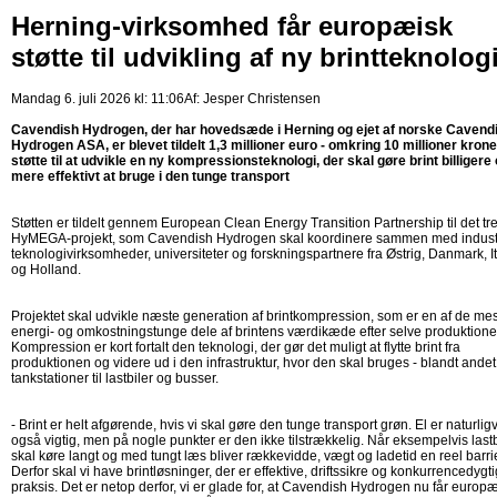
Herning-virksomhed får europæisk
støtte til udvikling af ny brintteknolog
Mandag 6. juli 2026 kl: 11:06
Af:
Jesper Christensen
Cavendish Hydrogen, der har hovedsæde i Herning og ejet af norske Cavend
Hydrogen ASA, er blevet tildelt 1,3 millioner euro - omkring 10 millioner kroner
støtte til at udvikle en ny kompressionsteknologi, der skal gøre brint billigere
mere effektivt at bruge i den tunge transport
Støtten er tildelt gennem European Clean Energy Transition Partnership til det tr
HyMEGA-projekt, som Cavendish Hydrogen skal koordinere sammen med industr
teknologivirksomheder, universiteter og forskningspartnere fra Østrig, Danmark, I
og Holland.
Projektet skal udvikle næste generation af brintkompression, som er en af de mes
energi- og omkostningstunge dele af brintens værdikæde efter selve produktione
Kompression er kort fortalt den teknologi, der gør det muligt at flytte brint fra
produktionen og videre ud i den infrastruktur, hvor den skal bruges - blandt andet
tankstationer til lastbiler og busser.
- Brint er helt afgørende, hvis vi skal gøre den tunge transport grøn. El er naturligv
også vigtig, men på nogle punkter er den ikke tilstrækkelig. Når eksempelvis lastb
skal køre langt og med tungt læs bliver rækkevidde, vægt og ladetid en reel barri
Derfor skal vi have brintløsninger, der er effektive, driftssikre og konkurrencedygti
praksis. Det er netop derfor, vi er glade for, at Cavendish Hydrogen nu får europ