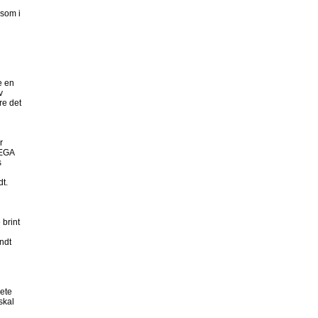
 som i
e en
v
re det
r
MEGA
s
t.
 brint
ndt
rete
skal