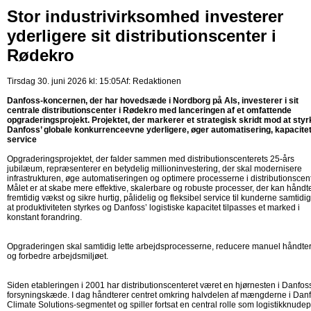
Stor industrivirksomhed investerer
yderligere sit distributionscenter i
Rødekro
Tirsdag 30. juni 2026 kl: 15:05
Af:
Redaktionen
Danfoss-koncernen, der har hovedsæde i Nordborg på Als, investerer i sit
centrale distributionscenter i Rødekro med lanceringen af et omfattende
opgraderingsprojekt. Projektet, der markerer et strategisk skridt mod at styr
Danfoss’ globale konkurrenceevne yderligere, øger automatisering, kapacite
service
Opgraderingsprojektet, der falder sammen med distributionscenterets 25-års
jubilæum, repræsenterer en betydelig millioninvestering, der skal modernisere
infrastrukturen, øge automatiseringen og optimere processerne i distributionscent
Målet er at skabe mere effektive, skalerbare og robuste processer, der kan håndt
fremtidig vækst og sikre hurtig, pålidelig og fleksibel service til kunderne samtidi
at produktiviteten styrkes og Danfoss’ logistiske kapacitet tilpasses et marked i
konstant forandring.
Opgraderingen skal samtidig lette arbejdsprocesserne, reducere manuel håndte
og forbedre arbejdsmiljøet.
Siden etableringen i 2001 har distributionscenteret været en hjørnesten i Danfos
forsyningskæde. I dag håndterer centret omkring halvdelen af mængderne i Dan
Climate Solutions-segmentet og spiller fortsat en central rolle som logistikknudep