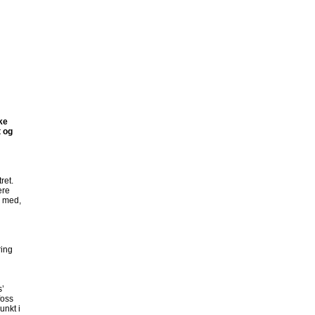
ke
t og
ret.
ere
g med,
ring
s’
foss
unkt i