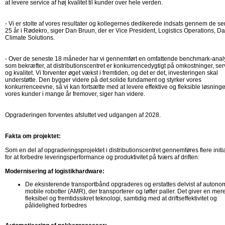
at levere service af høj kvalitet til kunder over hele verden.
- Vi er stolte af vores resultater og kollegernes dedikerede indsats gennem de s
25 år i Rødekro, siger Dan Bruun, der er Vice President, Logistics Operations, D
Climate Solutions.
- Over de seneste 18 måneder har vi gennemført en omfattende benchmark-anal
som bekræfter, at distributionscentret er konkurrencedygtigt på omkostninger, ser
og kvalitet. Vi forventer øget vækst i fremtiden, og det er det, investeringen skal
understøtte. Den bygger videre på det solide fundament og styrker vores
konkurrenceevne, så vi kan fortsætte med at levere effektive og fleksible løsninger
vores kunder i mange år fremover, siger han videre.
Opgraderingen forventes afsluttet ved udgangen af 2028.
Fakta om projektet:
Som en del af opgraderingsprojektet i distributionscentret gennemføres flere initia
for at forbedre leveringsperformance og produktivitet på tværs af driften:
Modernisering af logistikhardware:
De eksisterende transportbånd opgraderes og erstattes delvist af autono
mobile robotter (AMR), der transporterer og løfter paller. Det giver en mer
fleksibel og fremtidssikret teknologi, samtidig med at driftseffektivitet og
pålidelighed forbedres