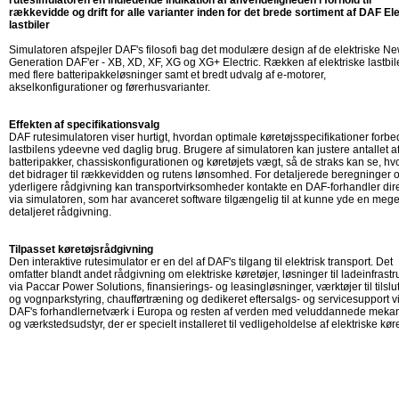
rutesimulatoren en indledende indikation af anvendeligheden i forhold til
rækkevidde og drift for alle varianter inden for det brede sortiment af DAF Ele
lastbiler
Simulatoren afspejler DAF's filosofi bag det modulære design af de elektriske N
Generation DAF'er - XB, XD, XF, XG og XG+ Electric. Rækken af elektriske lastbile
med flere batteripakkeløsninger samt et bredt udvalg af e-motorer,
akselkonfigurationer og førerhusvarianter.
Effekten af specifikationsvalg
DAF rutesimulatoren viser hurtigt, hvordan optimale køretøjsspecifikationer forbe
lastbilens ydeevne ved daglig brug. Brugere af simulatoren kan justere antallet a
batteripakker, chassiskonfigurationen og køretøjets vægt, så de straks kan se, h
det bidrager til rækkevidden og rutens lønsomhed. For detaljerede beregninger 
yderligere rådgivning kan transportvirksomheder kontakte en DAF-forhandler dir
via simulatoren, som har avanceret software tilgængelig til at kunne yde en mege
detaljeret rådgivning.
Tilpasset køretøjsrådgivning
Den interaktive rutesimulator er en del af DAF's tilgang til elektrisk transport. Det
omfatter blandt andet rådgivning om elektriske køretøjer, løsninger til ladeinfrastr
via Paccar Power Solutions, finansierings- og leasingløsninger, værktøjer til tilslu
og vognparkstyring, chaufførtræning og dedikeret eftersalgs- og servicesupport v
DAF's forhandlernetværk i Europa og resten af verden med veluddannede meka
og værkstedsudstyr, der er specielt installeret til vedligeholdelse af elektriske køre