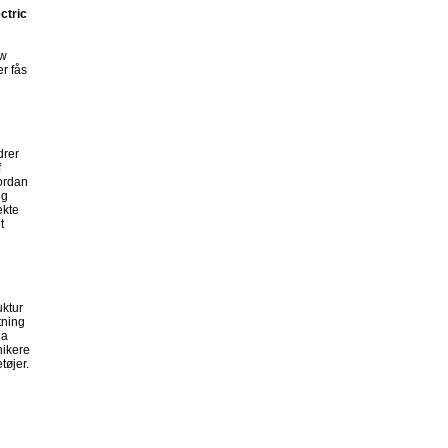
ctric
ew
r fås
drer
f
vordan
og
ekte
t
uktur
tning
ia
nikere
tøjer.