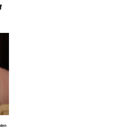
f
 den