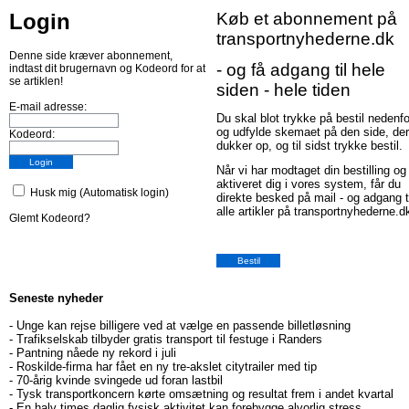
Login
Køb et abonnement på
transportnyhederne.dk
Denne side kræver abonnement,
- og få adgang til hele
indtast dit brugernavn og Kodeord for at
se artiklen!
siden - hele tiden
E-mail adresse:
Du skal blot trykke på bestil nedenfo
og udfylde skemaet på den side, der
Kodeord:
dukker op, og til sidst trykke bestil.
Når vi har modtaget din bestilling og
aktiveret dig i vores system, får du
Husk mig (Automatisk login)
direkte besked på mail - og adgang t
alle artikler på transportnyhederne.d
Glemt Kodeord?
Seneste nyheder
-
Unge kan rejse billigere ved at vælge en passende billetløsning
-
Trafikselskab tilbyder gratis transport til festuge i Randers
-
Pantning nåede ny rekord i juli
-
Roskilde-firma har fået en ny tre-akslet citytrailer med tip
-
70-årig kvinde svingede ud foran lastbil
-
Tysk transportkoncern kørte omsætning og resultat frem i andet kvartal
-
En halv times daglig fysisk aktivitet kan forebygge alvorlig stress