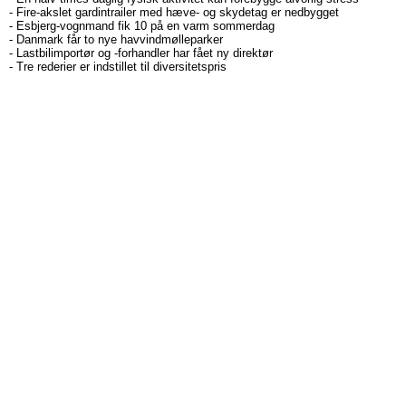
-
Fire-akslet gardintrailer med hæve- og skydetag er nedbygget
-
Esbjerg-vognmand fik 10 på en varm sommerdag
-
Danmark får to nye havvindmølleparker
-
Lastbilimportør og -forhandler har fået ny direktør
-
Tre rederier er indstillet til diversitetspris