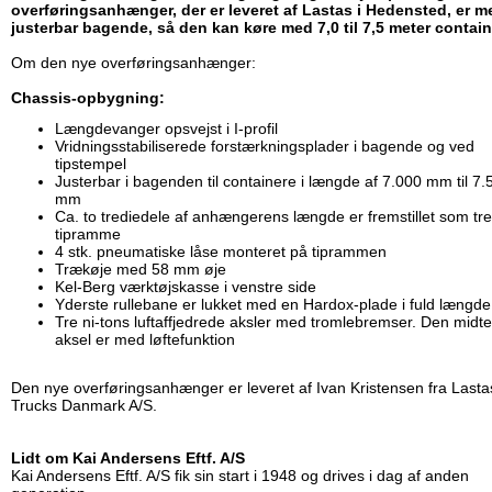
overføringsanhænger, der er leveret af Lastas i Hedensted, er m
justerbar bagende, så den kan køre med 7,0 til 7,5 meter contai
Om den nye overføringsanhænger:
Chassis-opbygning:
Længdevanger opsvejst i I-profil
Vridningsstabiliserede forstærkningsplader i bagende og ved
tipstempel
Justerbar i bagenden til containere i længde af 7.000 mm til 7.
mm
Ca. to trediedele af anhængerens længde er fremstillet som tre
tipramme
4 stk. pneumatiske låse monteret på tiprammen
Trækøje med 58 mm øje
Kel-Berg værktøjskasse i venstre side
Yderste rullebane er lukket med en Hardox-plade i fuld længde
Tre ni-tons luftaffjedrede aksler med tromlebremser. Den midte
aksel er med løftefunktion
Den nye overføringsanhænger er leveret af Ivan Kristensen fra Lasta
Trucks Danmark A/S.
Lidt om Kai Andersens Eftf. A/S
Kai Andersens Eftf. A/S fik sin start i 1948 og drives i dag af anden