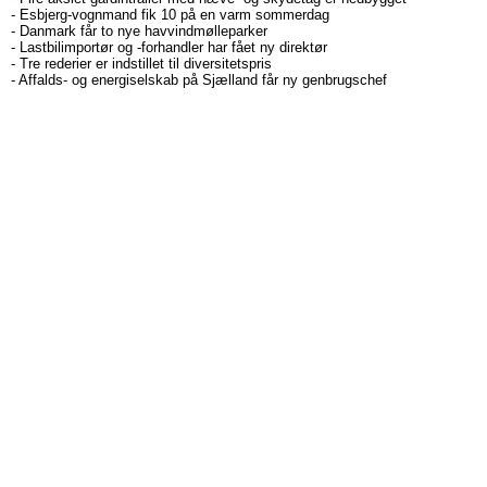
-
Esbjerg-vognmand fik 10 på en varm sommerdag
-
Danmark får to nye havvindmølleparker
-
Lastbilimportør og -forhandler har fået ny direktør
-
Tre rederier er indstillet til diversitetspris
-
Affalds- og energiselskab på Sjælland får ny genbrugschef