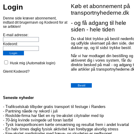
Login
Køb et abonnement på
transportnyhederne.dk
Denne side kræver abonnement,
- og få adgang til hele
indtast dit brugernavn og Kodeord for at
se artiklen!
siden - hele tiden
E-mail adresse:
Du skal blot trykke på bestil nedenfo
og udfylde skemaet på den side, der
Kodeord:
dukker op, og til sidst trykke bestil.
Når vi har modtaget din bestilling og
aktiveret dig i vores system, får du
Husk mig (Automatisk login)
direkte besked på mail - og adgang t
alle artikler på transportnyhederne.d
Glemt Kodeord?
Seneste nyheder
-
Trafikselskab tilbyder gratis transport til festuge i Randers
-
Pantning nåede ny rekord i juli
-
Roskilde-firma har fået en ny tre-akslet citytrailer med tip
-
70-årig kvinde svingede ud foran lastbil
-
Tysk transportkoncern kørte omsætning og resultat frem i andet kvartal
-
En halv times daglig fysisk aktivitet kan forebygge alvorlig stress
-
Fire-akslet gardintrailer med hæve- og skydetag er nedbygget