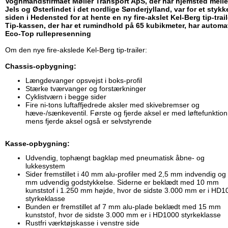
Vognmandsfirmaet Møller Transport ApS, der har hjemsted mell
Jels og Østerlindet i det nordlige Sønderjylland, var for et stykke
siden i Hedensted for at hente en ny fire-akslet Kel-Berg tip-trail
Tip-kassen, der har et rumindhold på 65 kubikmeter, har automa
Eco-Top rullepresenning
Om den nye fire-akslede Kel-Berg tip-trailer:
Chassis-opbygning:
Længdevanger opsvejst i boks-profil
Stærke tværvanger og forstærkninger
Cyklistværn i begge sider
Fire ni-tons luftaffjedrede aksler med skivebremser og
hæve-/sænkeventil. Første og fjerde aksel er med løftefunktion
mens fjerde aksel også er selvstyrende
Kasse-opbygning:
Udvendig, tophængt bagklap med pneumatisk åbne- og
lukkesystem
Sider fremstillet i 40 mm alu-profiler med 2,5 mm indvendig og
mm udvendig godstykkelse. Siderne er beklædt med 10 mm
kunststof i 1.250 mm højde, hvor de sidste 3.000 mm er i HD1
styrkeklasse
Bunden er fremstillet af 7 mm alu-plade beklædt med 15 mm
kunststof, hvor de sidste 3.000 mm er i HD1000 styrkeklasse
Rustfri værktøjskasse i venstre side