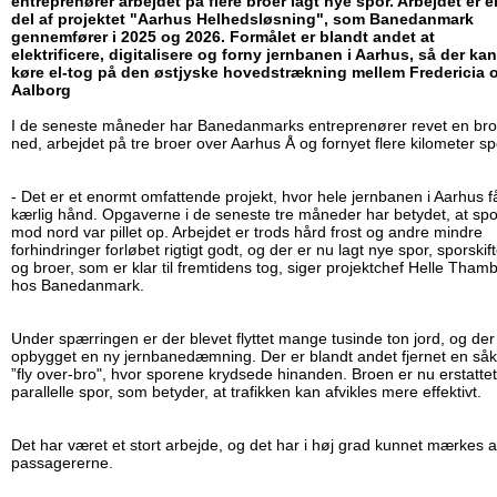
entreprenører arbejdet på flere broer lagt nye spor. Arbejdet er e
del af projektet "Aarhus Helhedsløsning", som Banedanmark
gennemfører i 2025 og 2026. Formålet er blandt andet at
elektrificere, digitalisere og forny jernbanen i Aarhus, så der kan
køre el-tog på den østjyske hovedstrækning mellem Fredericia 
Aalborg
I de seneste måneder har Banedanmarks entreprenører revet en bro
ned, arbejdet på tre broer over Aarhus Å og fornyet flere kilometer s
- Det er et enormt omfattende projekt, hvor hele jernbanen i Aarhus f
kærlig hånd. Opgaverne i de seneste tre måneder har betydet, at sp
mod nord var pillet op. Arbejdet er trods hård frost og andre mindre
forhindringer forløbet rigtigt godt, og der er nu lagt nye spor, sporskif
og broer, som er klar til fremtidens tog, siger projektchef Helle Tham
hos Banedanmark.
Under spærringen er der blevet flyttet mange tusinde ton jord, og der
opbygget en ny jernbanedæmning. Der er blandt andet fjernet en såk
”fly over-bro", hvor sporene krydsede hinanden. Broen er nu erstattet
parallelle spor, som betyder, at trafikken kan afvikles mere effektivt.
Det har været et stort arbejde, og det har i høj grad kunnet mærkes a
passagererne.