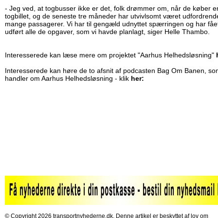
- Jeg ved, at togbusser ikke er det, folk drømmer om, når de køber e
togbillet, og de seneste tre måneder har utvivlsomt været udfordrend
mange passagerer. Vi har til gengæld udnyttet spærringen og har fåe
udført alle de opgaver, som vi havde planlagt, siger Helle Thambo.
Interesserede kan læse mere om projektet "Aarhus Helhedsløsning"
Interesserede kan høre de to afsnit af podcasten Bag Om Banen, s
handler om Aarhus Helhedsløsning - klik
her:
© Copyright 2026 transportnyhederne.dk. Denne artikel er beskyttet af lov om