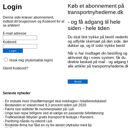
Login
Køb et abonnement på
transportnyhederne.dk
Denne side kræver abonnement,
- og få adgang til hele
indtast dit brugernavn og Kodeord for at
se artiklen!
siden - hele tiden
E-mail adresse:
Du skal blot trykke på bestil nedenfo
og udfylde skemaet på den side, der
Kodeord:
dukker op, og til sidst trykke bestil.
Når vi har modtaget din bestilling og
aktiveret dig i vores system, får du
Husk mig (Automatisk login)
direkte besked på mail - og adgang t
alle artikler på transportnyhederne.d
Glemt Kodeord?
Seneste nyheder
-
En indsats mod chaufførmangel skal inddrages i totalberedskabet
-
Bestanden er vokset med 9,3 procent siden juli 2020
-
Færre nye lastbiler fik nummerplader på i juli
-
Unge kan rejse billigere ved at vælge en passende billetløsning
-
Trafikselskab tilbyder gratis transport til festuge i Randers
-
Pantning nåede ny rekord i juli
-
Roskilde-firma har fået en ny tre-akslet citytrailer med tip