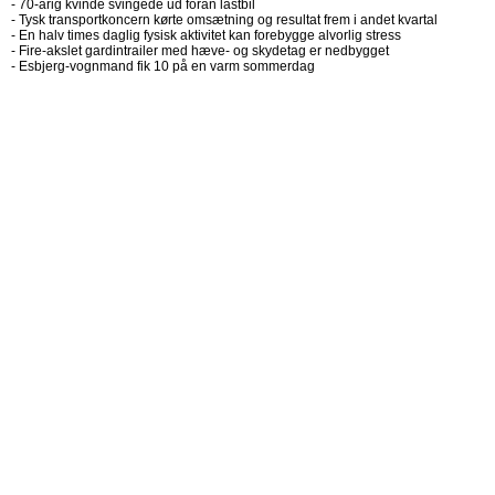
-
70-årig kvinde svingede ud foran lastbil
-
Tysk transportkoncern kørte omsætning og resultat frem i andet kvartal
-
En halv times daglig fysisk aktivitet kan forebygge alvorlig stress
-
Fire-akslet gardintrailer med hæve- og skydetag er nedbygget
-
Esbjerg-vognmand fik 10 på en varm sommerdag