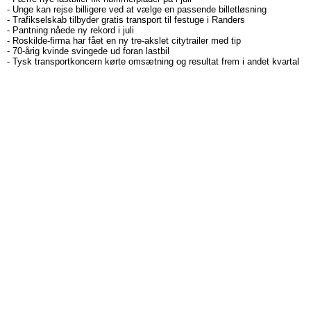
-
Unge kan rejse billigere ved at vælge en passende billetløsning
-
Trafikselskab tilbyder gratis transport til festuge i Randers
-
Pantning nåede ny rekord i juli
-
Roskilde-firma har fået en ny tre-akslet citytrailer med tip
-
70-årig kvinde svingede ud foran lastbil
-
Tysk transportkoncern kørte omsætning og resultat frem i andet kvartal