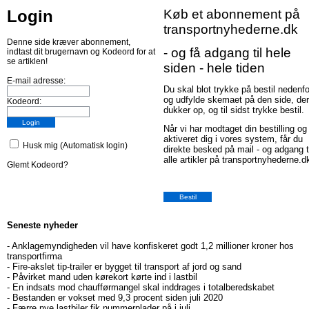
Login
Køb et abonnement på
transportnyhederne.dk
Denne side kræver abonnement,
- og få adgang til hele
indtast dit brugernavn og Kodeord for at
se artiklen!
siden - hele tiden
E-mail adresse:
Du skal blot trykke på bestil nedenfo
og udfylde skemaet på den side, der
Kodeord:
dukker op, og til sidst trykke bestil.
Når vi har modtaget din bestilling og
aktiveret dig i vores system, får du
Husk mig (Automatisk login)
direkte besked på mail - og adgang t
alle artikler på transportnyhederne.d
Glemt Kodeord?
Seneste nyheder
-
Anklagemyndigheden vil have konfiskeret godt 1,2 millioner kroner hos
transportfirma
-
Fire-akslet tip-trailer er bygget til transport af jord og sand
-
Påvirket mand uden kørekort kørte ind i lastbil
-
En indsats mod chaufførmangel skal inddrages i totalberedskabet
-
Bestanden er vokset med 9,3 procent siden juli 2020
-
Færre nye lastbiler fik nummerplader på i juli