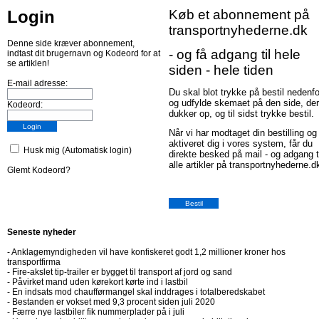
Login
Køb et abonnement på
transportnyhederne.dk
Denne side kræver abonnement,
- og få adgang til hele
indtast dit brugernavn og Kodeord for at
se artiklen!
siden - hele tiden
E-mail adresse:
Du skal blot trykke på bestil nedenfo
og udfylde skemaet på den side, der
Kodeord:
dukker op, og til sidst trykke bestil.
Når vi har modtaget din bestilling og
aktiveret dig i vores system, får du
Husk mig (Automatisk login)
direkte besked på mail - og adgang t
alle artikler på transportnyhederne.d
Glemt Kodeord?
Seneste nyheder
-
Anklagemyndigheden vil have konfiskeret godt 1,2 millioner kroner hos
transportfirma
-
Fire-akslet tip-trailer er bygget til transport af jord og sand
-
Påvirket mand uden kørekort kørte ind i lastbil
-
En indsats mod chaufførmangel skal inddrages i totalberedskabet
-
Bestanden er vokset med 9,3 procent siden juli 2020
-
Færre nye lastbiler fik nummerplader på i juli