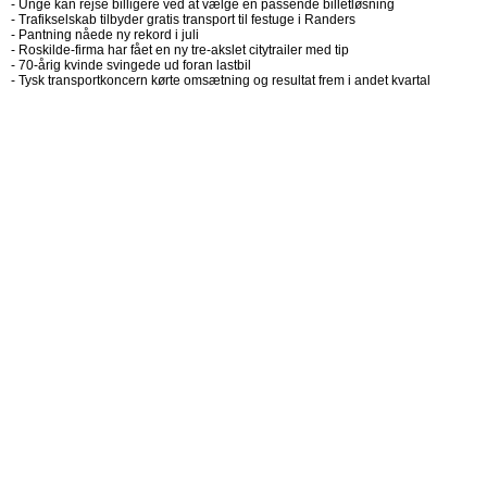
-
Unge kan rejse billigere ved at vælge en passende billetløsning
-
Trafikselskab tilbyder gratis transport til festuge i Randers
-
Pantning nåede ny rekord i juli
-
Roskilde-firma har fået en ny tre-akslet citytrailer med tip
-
70-årig kvinde svingede ud foran lastbil
-
Tysk transportkoncern kørte omsætning og resultat frem i andet kvartal