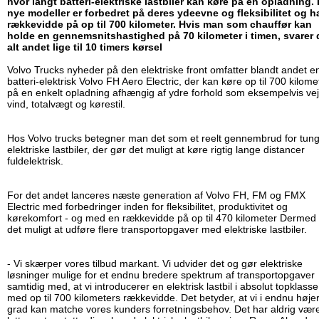
hvor langt batteri-elektriske lastbiler kan køre på en opladning.
nye modeller er forbedret på deres ydeevne og fleksibilitet og h
rækkevidde på op til 700 kilometer. Hvis man som chauffør kan
holde en gennemsnitshastighed på 70 kilometer i timen, svarer 
alt andet lige til 10 timers kørsel
Volvo Trucks nyheder på den elektriske front omfatter blandt andet e
batteri-elektrisk Volvo FH Aero Electric, der kan køre op til 700 kilome
på en enkelt opladning afhængig af ydre forhold som eksempelvis vej
vind, totalvægt og kørestil.
Hos Volvo trucks betegner man det som et reelt gennembrud for tun
elektriske lastbiler, der gør det muligt at køre rigtig lange distancer
fuldelektrisk.
For det andet lanceres næste generation af Volvo FH, FM og FMX
Electric med forbedringer inden for fleksibilitet, produktivitet og
kørekomfort - og med en rækkevidde på op til 470 kilometer Dermed 
det muligt at udføre flere transportopgaver med elektriske lastbiler.
- Vi skærper vores tilbud markant. Vi udvider det og gør elektriske
løsninger mulige for et endnu bredere spektrum af transportopgaver
samtidig med, at vi introducerer en elektrisk lastbil i absolut topklasse
med op til 700 kilometers rækkevidde. Det betyder, at vi i endnu høje
grad kan matche vores kunders forretningsbehov. Det har aldrig vær