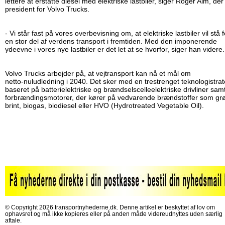
lettere at erstatte diesel med elektriske lastbiler, siger Roger Alm, der
president for Volvo Trucks.
- Vi står fast på vores overbevisning om, at elektriske lastbiler vil stå f
en stor del af verdens transport i fremtiden. Med den imponerende
ydeevne i vores nye lastbiler er det let at se hvorfor, siger han videre.
Volvo Trucks arbejder på, at vejtransport kan nå et mål om
netto‑nuludledning i 2040. Det sker med en trestrenget teknologistrat
baseret på batterielektriske og brændselscelleelektriske drivliner sam
forbrændingsmotorer, der kører på vedvarende brændstoffer som gr
brint, biogas, biodiesel eller HVO (Hydrotreated Vegetable Oil).
© Copyright 2026 transportnyhederne.dk. Denne artikel er beskyttet af lov om
ophavsret og må ikke kopieres eller på anden måde videreudnyttes uden særlig
aftale.