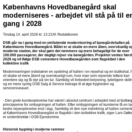
Københavns Hovedbanegård skal
moderniseres - arbejdet vil stå på til e
gang i 2028
Tirsdag 14. april 2026 kl: 13:22
Af:
Redaktionen
DSB går nu i gang med en omfattende modernisering af banegårdshallen på
Københavns Hovedbanegård. Målet er at skabe en mere åben, overskuelig o
moderne station, der skal gøre det nemmere og mere behageligt for de over
100.000 passagerer, der dagligt rejser via banegården. Projektet ventes færdi
2028 og vil ifølge DSB cementere Hovedbanegården som flagskibet i den
kollektive trafik
Moderniseringen indebærer en opdeling af hallen i en rejsehal og en butikshal, h
vil skabe et mere åbent og overskueligt rum, hvor man som rejsende lettere kan
orientere sig og få styr på sin tur. Samtidig vil forbedret belysning, tydeligere skilt
og en mere synlig DSB Salg & Service bidrage til at øge trygheden og
serviceniveauet.
- Den gode kundeoplevelse har været i absolut centrum i arbejdet med at fastlæ
principperne for ombygningen af hallen. Efter ombygningen vil kunderne få en la
bedre rejseoplevelse end i dag. Samtidig vil den nye indretning af hallen cement
at Københavns Hovedbanegård er flagskib i den kollektive trafik, siger Lars Gøtke
er underdirektør i DSB Ejendomme.
Historisk bygning i moderne rammer