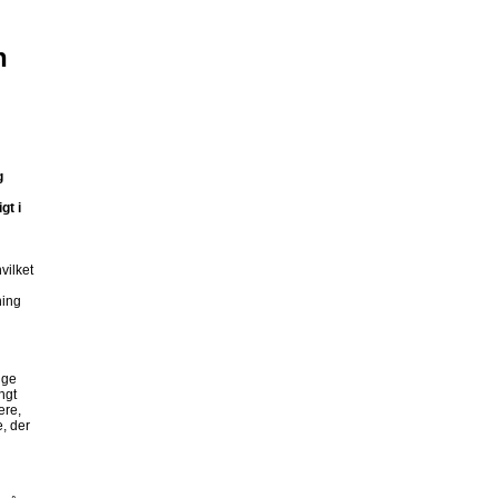
n
g
gt i
vilket
ning
gge
ngt
ere,
, der