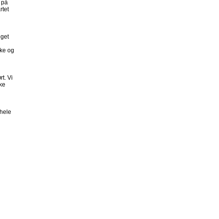
 på
rtet
eget
tke og
t. Vi
ke
 hele
n