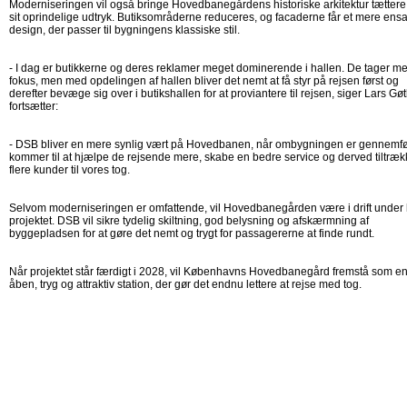
Moderniseringen vil også bringe Hovedbanegårdens historiske arkitektur tættere
sit oprindelige udtryk. Butiksområderne reduceres, og facaderne får et mere ensa
design, der passer til bygningens klassiske stil.
- I dag er butikkerne og deres reklamer meget dominerende i hallen. De tager m
fokus, men med opdelingen af hallen bliver det nemt at få styr på rejsen først og
derefter bevæge sig over i butikshallen for at proviantere til rejsen, siger Lars Gø
fortsætter:
- DSB bliver en mere synlig vært på Hovedbanen, når ombygningen er gennemfør
kommer til at hjælpe de rejsende mere, skabe en bedre service og derved tiltræk
flere kunder til vores tog.
Selvom moderniseringen er omfattende, vil Hovedbanegården være i drift under
projektet. DSB vil sikre tydelig skiltning, god belysning og afskærmning af
byggepladsen for at gøre det nemt og trygt for passagererne at finde rundt.
Når projektet står færdigt i 2028, vil Københavns Hovedbanegård fremstå som e
åben, tryg og attraktiv station, der gør det endnu lettere at rejse med tog.