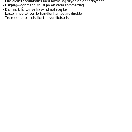
-
Fire-akslet gardintrailer med hæve- og skydetag er nedbygget
-
Esbjerg-vognmand fik 10 på en varm sommerdag
-
Danmark får to nye havvindmølleparker
-
Lastbilimportør og -forhandler har fået ny direktør
-
Tre rederier er indstillet til diversitetspris