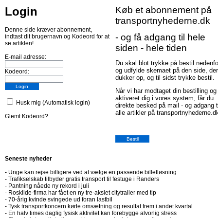
Login
Køb et abonnement på
transportnyhederne.dk
Denne side kræver abonnement,
- og få adgang til hele
indtast dit brugernavn og Kodeord for at
se artiklen!
siden - hele tiden
E-mail adresse:
Du skal blot trykke på bestil nedenfo
og udfylde skemaet på den side, der
Kodeord:
dukker op, og til sidst trykke bestil.
Når vi har modtaget din bestilling og
aktiveret dig i vores system, får du
Husk mig (Automatisk login)
direkte besked på mail - og adgang t
alle artikler på transportnyhederne.d
Glemt Kodeord?
Seneste nyheder
-
Unge kan rejse billigere ved at vælge en passende billetløsning
-
Trafikselskab tilbyder gratis transport til festuge i Randers
-
Pantning nåede ny rekord i juli
-
Roskilde-firma har fået en ny tre-akslet citytrailer med tip
-
70-årig kvinde svingede ud foran lastbil
-
Tysk transportkoncern kørte omsætning og resultat frem i andet kvartal
-
En halv times daglig fysisk aktivitet kan forebygge alvorlig stress