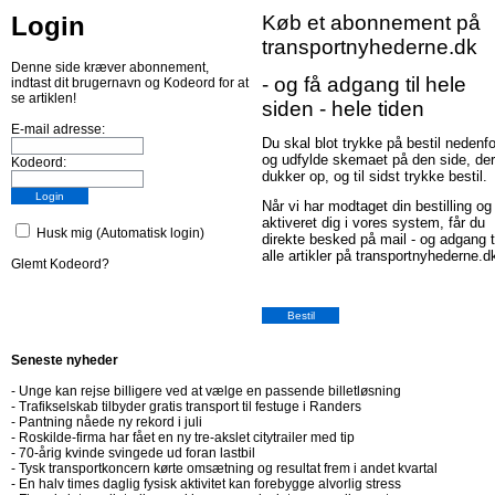
Login
Køb et abonnement på
transportnyhederne.dk
Denne side kræver abonnement,
- og få adgang til hele
indtast dit brugernavn og Kodeord for at
se artiklen!
siden - hele tiden
E-mail adresse:
Du skal blot trykke på bestil nedenfo
og udfylde skemaet på den side, der
Kodeord:
dukker op, og til sidst trykke bestil.
Når vi har modtaget din bestilling og
aktiveret dig i vores system, får du
Husk mig (Automatisk login)
direkte besked på mail - og adgang t
alle artikler på transportnyhederne.d
Glemt Kodeord?
Seneste nyheder
-
Unge kan rejse billigere ved at vælge en passende billetløsning
-
Trafikselskab tilbyder gratis transport til festuge i Randers
-
Pantning nåede ny rekord i juli
-
Roskilde-firma har fået en ny tre-akslet citytrailer med tip
-
70-årig kvinde svingede ud foran lastbil
-
Tysk transportkoncern kørte omsætning og resultat frem i andet kvartal
-
En halv times daglig fysisk aktivitet kan forebygge alvorlig stress