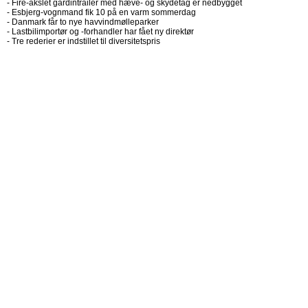
-
Fire-akslet gardintrailer med hæve- og skydetag er nedbygget
-
Esbjerg-vognmand fik 10 på en varm sommerdag
-
Danmark får to nye havvindmølleparker
-
Lastbilimportør og -forhandler har fået ny direktør
-
Tre rederier er indstillet til diversitetspris