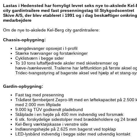
Lastas i Hedensted har fornyligt levret seks nye to-akslede Kel
city gardintrailere med fast presenningstag til Stykgodscentret
Skive A/S, der blev etableret i 1991 og i dag beskæftiger omkrin
medarbejdere
Om de nye to-akslede Kel-Berg city gardintrailere:
Chassis-opbygning:
Længdevanger opsvejst i I-profil
Stærke tværvanger og forstærkninger
Cyklistværn i begge sider
To 10 tons luftaffjedrede aksler med skivebremser og
hæve-/sænkeventil. Trailerne har løftfunktion på første aksel o
Tridec-tvangsstyring af bagerste aksel ved hjælp af et stang-s
Gardin-opbygning:
Fast tag med presenning
Trådløst fjernbetjent Zepro-lift med en løftekapacitet på 2.500 
med 2.000 mm liftplade
9.000 kg TÜV godkendt pladebund
Stålplade i en højde på 400 mm indvendig ved forsmæk
6 stk. forskydelige sidestolper med bræddeholdere og 24 bræ
Kel-Berg værktøjskasse i venstre side
Indlæsningshøjde på 2.625 mm bagerst ved topklap
LED-lysbånd indvendig i begge sider med udvendig kontakt