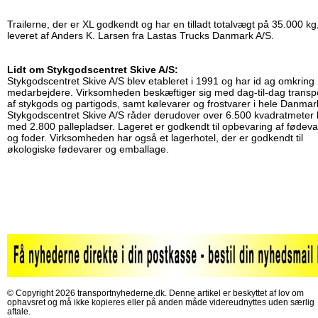
Trailerne, der er XL godkendt og har en tilladt totalvægt på 35.000 kg
leveret af Anders K. Larsen fra Lastas Trucks Danmark A/S.
Lidt om Stykgodscentret Skive A/S:
Stykgodscentret Skive A/S blev etableret i 1991 og har id ag omkring
medarbejdere. Virksomheden beskæftiger sig med dag-til-dag transp
af stykgods og partigods, samt kølevarer og frostvarer i hele Danmar
Stykgodscentret Skive A/S råder derudover over 6.500 kvadratmeter 
med 2.800 pallepladser. Lageret er godkendt til opbevaring af fødeva
og foder. Virksomheden har også et lagerhotel, der er godkendt til
økologiske fødevarer og emballage.
© Copyright 2026 transportnyhederne.dk. Denne artikel er beskyttet af lov om
ophavsret og må ikke kopieres eller på anden måde videreudnyttes uden særlig
aftale.