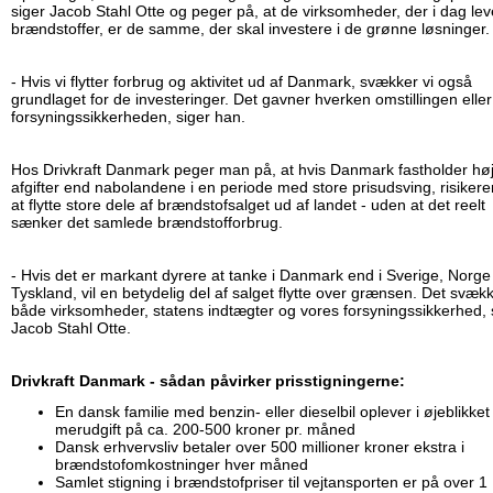
siger Jacob Stahl Otte og peger på, at de virksomheder, der i dag lev
brændstoffer, er de samme, der skal investere i de grønne løsninger
- Hvis vi flytter forbrug og aktivitet ud af Danmark, svækker vi også
grundlaget for de investeringer. Det gavner hverken omstillingen eller
forsyningssikkerheden, siger han.
Hos Drivkraft Danmark peger man på, at hvis Danmark fastholder hø
afgifter end nabolandene i en periode med store prisudsving, risikere
at flytte store dele af brændstofsalget ud af landet - uden at det reelt
sænker det samlede brændstofforbrug.
- Hvis det er markant dyrere at tanke i Danmark end i Sverige, Norge
Tyskland, vil en betydelig del af salget flytte over grænsen. Det svæk
både virksomheder, statens indtægter og vores forsyningssikkerhed, 
Jacob Stahl Otte.
Drivkraft Danmark - sådan påvirker prisstigningerne:
En dansk familie med benzin- eller dieselbil oplever i øjeblikket
merudgift på ca. 200-500 kroner pr. måned
Dansk erhvervsliv betaler over 500 millioner kroner ekstra i
brændstofomkostninger hver måned
Samlet stigning i brændstofpriser til vejtansporten er på over 1