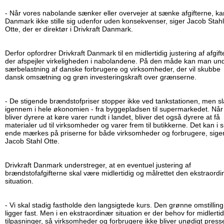
- Når vores nabolande sænker eller overvejer at sænke afgifterne, ka
Danmark ikke stille sig udenfor uden konsekvenser, siger Jacob Stahl
Otte, der er direktør i Drivkraft Danmark.
Derfor opfordrer Drivkraft Danmark til en midlertidig justering af afgift
der afspejler virkeligheden i nabolandene. På den måde kan man un
særbelastning af danske forbrugere og virksomheder, der vil skubbe
dansk omsætning og grøn investeringskraft over grænserne.
- De stigende brændstofpriser stopper ikke ved tankstationen, men sl
igennem i hele økonomien - fra byggepladsen til supermarkedet. Når
bliver dyrere at køre varer rundt i landet, bliver det også dyrere at få
materialer ud til virksomheder og varer frem til butikkerne. Det kan i s
ende mærkes på priserne for både virksomheder og forbrugere, sige
Jacob Stahl Otte.
Drivkraft Danmark understreger, at en eventuel justering af
brændstofafgifterne skal være midlertidig og målrettet den ekstraord
situation.
- Vi skal stadig fastholde den langsigtede kurs. Den grønne omstilling
ligger fast. Men i en ekstraordinær situation er der behov for midlerti
tilpasninger, så virksomheder og forbrugere ikke bliver unødigt presse