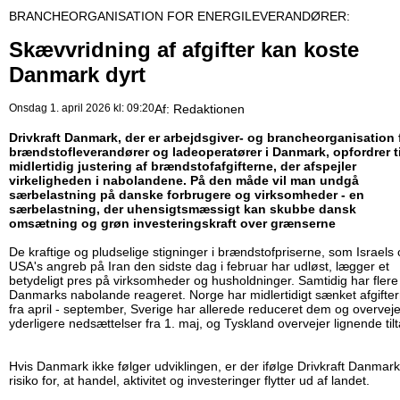
BRANCHEORGANISATION FOR ENERGILEVERANDØRER:
Skævvridning af afgifter kan koste
Danmark dyrt
Onsdag 1. april 2026 kl: 09:20
Af:
Redaktionen
Drivkraft Danmark, der er arbejdsgiver- og brancheorganisation 
brændstofleverandører og ladeoperatører i Danmark, opfordrer ti
midlertidig justering af brændstofafgifterne, der afspejler
virkeligheden i nabolandene. På den måde vil man undgå
særbelastning på danske forbrugere og virksomheder - en
særbelastning, der uhensigtsmæssigt kan skubbe dansk
omsætning og grøn investeringskraft over grænserne
De kraftige og pludselige stigninger i brændstofpriserne, som Israels
USA's angreb på Iran den sidste dag i februar har udløst, lægger et
betydeligt pres på virksomheder og husholdninger. Samtidig har flere
Danmarks nabolande reageret. Norge har midlertidigt sænket afgifte
fra april - september, Sverige har allerede reduceret dem og overveje
yderligere nedsættelser fra 1. maj, og Tyskland overvejer lignende tilt
Hvis Danmark ikke følger udviklingen, er der ifølge Drivkraft Danmark
risiko for, at handel, aktivitet og investeringer flytter ud af landet.