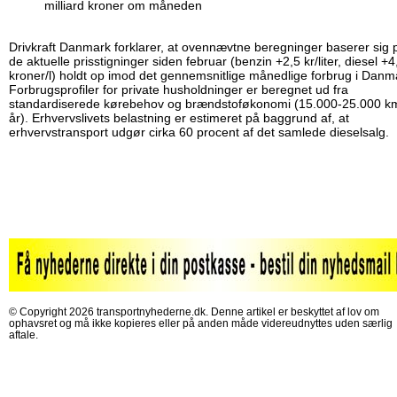
milliard kroner om måneden
Drivkraft Danmark forklarer, at ovennævtne beregninger baserer sig 
de aktuelle prisstigninger siden februar (benzin +2,5 kr/liter, diesel +4
kroner/l) holdt op imod det gennemsnitlige månedlige forbrug i Danm
Forbrugsprofiler for private husholdninger er beregnet ud fra
standardiserede kørebehov og brændstoføkonomi (15.000-25.000 k
år). Erhvervslivets belastning er estimeret på baggrund af, at
erhvervstransport udgør cirka 60 procent af det samlede dieselsalg.
© Copyright 2026 transportnyhederne.dk. Denne artikel er beskyttet af lov om
ophavsret og må ikke kopieres eller på anden måde videreudnyttes uden særlig
aftale.