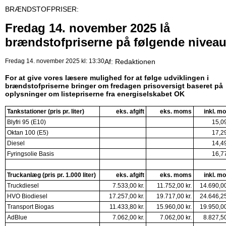
BRÆNDSTOFPRISER:
Fredag 14. november 2025 lå
brændstofpriserne på følgende nivea
Fredag 14. november 2025 kl: 13:30
Af:
Redaktionen
For at give vores læsere mulighed for at følge udviklingen i
brændstofpriserne bringer om fredagen prisoversigt baseret på
oplysninger om listepriserne fra energiselskabet OK
Tankstationer (pris pr. liter)
eks. afgift
eks. moms
inkl. m
Blyfri 95 (E10)
15,09
Oktan 100 (E5)
17,29
Diesel
14,49
Fyringsolie Basis
16,77
Truckanlæg (pris pr. 1.000 liter)
eks. afgift
eks. moms
inkl. m
Truckdiesel
7.533,00 kr.
11.752,00 kr.
14.690,00
HVO Biodiesel
17.257,00 kr.
19.717,00 kr.
24.646,25
Transport Biogas
11.433,80 kr.
15.960,00 kr.
19.950,00
AdBlue
7.062,00 kr.
7.062,00 kr.
8.827,50