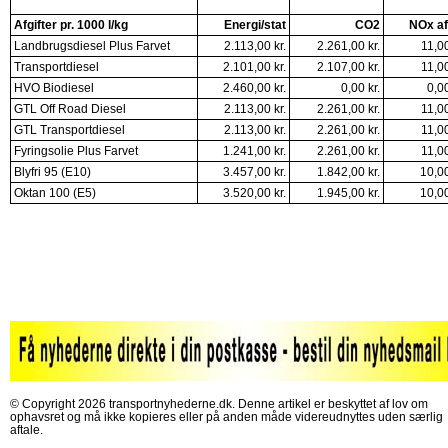
Afgifter pr. 1000 l/kg
Energi/stat
CO2
NOx af
Landbrugsdiesel Plus Farvet
2.113,00 kr.
2.261,00 kr.
11,00
Transportdiesel
2.101,00 kr.
2.107,00 kr.
11,00
HVO Biodiesel
2.460,00 kr.
0,00 kr.
0,00
GTL Off Road Diesel
2.113,00 kr.
2.261,00 kr.
11,00
GTL Transportdiesel
2.113,00 kr.
2.261,00 kr.
11,00
Fyringsolie Plus Farvet
1.241,00 kr.
2.261,00 kr.
11,00
Blyfri 95 (E10)
3.457,00 kr.
1.842,00 kr.
10,00
Oktan 100 (E5)
3.520,00 kr.
1.945,00 kr.
10,00
© Copyright 2026 transportnyhederne.dk. Denne artikel er beskyttet af lov om
ophavsret og må ikke kopieres eller på anden måde videreudnyttes uden særlig
aftale.