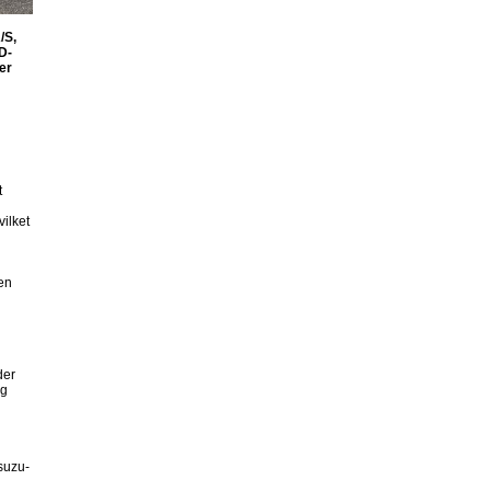
/S,
D-
er
t
vilket
en
der
og
Isuzu-