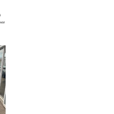
i
hvor