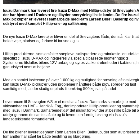
Isuzu Danmark har leveret fire Isuzu D-Max med Hilltip-udstyr til Snevagten A
der har hjemsted i Rødovre og tilbyder snerydning i hele landet. De fire Isuzu 
Max pickup'er er leveret i samarbejde med Rafn Larsen Biler i Ballerup og hv
udstyret med komplet Hilltip-sne- og saltløsning
De nye Isuzu D-Max køretøjer bliver en del af Snevagtens flåde, der står klar til at
holde veje, pladser og fortove fri for sne og is.
Hilltip-produkterne, som omfatter sneplove, saltspredere og rotorkoste, er udvikle
specifikt til Isuzu D-MAX og integreres via specialtilpassede monteringskits.
Systemerne tilsluttes bilens 12V-anlæg og styres via kontrolenheder i kabinen., h
gør udstyret nemt at betjene.
Med en samlet lasteevne på over 1.000 kg og mulighed for hævning af totalvægt
kan Isuzu D-Max pickup'er uden problemer håndtere både plov, spreder og last
samtidig med, at der stadig er plads til omkring 500 kg salt på ladet.
Leverancen til Snevagten A/S er et resultat af Isuzu Danmarks samarbejde med
virksomheden HAF - Henrik A. Fog,, der importerer Hilltip-produkter og samarbej
med Isuzu i Danmark. Samarbejdet gør det muligt for kunder at bestille både bil 
udstyr gennem én samlet aftale og få leveret en færdig løsning via Isuzu’s
landsdækkende forhandlernet.
De fire biler er leveret gennem Rafn Larsen Biler i Ballerup, der som autoriseret 
forhandler har stået for både bestilling og klargøring.