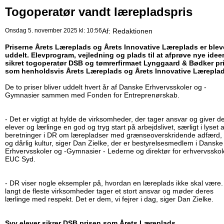
Togoperatør vandt lærepladspris
Onsdag 5. november 2025 kl: 10:56
Af:
Redaktionen
Priserne Årets Læreplads og Årets Innovative Læreplads er blev
uddelt. Elevprogram, vejledning og plads til at afprøve nye idee
sikret togoperatør DSB og tømrerfirmaet Lynggaard & Bødker pr
som henholdsvis Årets Læreplads og Årets Innovative Lærepla
De to priser bliver uddelt hvert år af Danske Erhvervsskoler og -
Gymnasier sammen med Fonden for Entreprenørskab.
- Det er vigtigt at hylde de virksomheder, der tager ansvar og giver d
elever og lærlinge en god og tryg start på arbejdslivet, særligt i lyset a
beretninger i DR om lærepladser med grænseoverskridende adfærd, 
og dårlig kultur, siger Dan Zielke, der er bestyrelsesmedlem i Danske
Erhvervsskoler og -Gymnasier - Lederne og direktør for erhvervssko
EUC Syd.
- DR viser nogle eksempler på, hvordan en læreplads ikke skal være
langt de fleste virksomheder tager et stort ansvar og møder deres
lærlinge med respekt. Det er dem, vi fejrer i dag, siger Dan Zielke.
Syv elever sikrer DSB prisen som Årets Læreplads