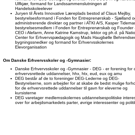
Ulfkjær, formand for Landssammenslutningen af
Handelsskoleelever
Juryen til Årets Innovative Læreplads bestod af Claus Mejlby,
bestyrelsesformand i Fonden for Entreprenørskab - Sjælland o
administrerende direktør og partner i ATKI A/S, Kasper Tidema
bestyrelsesmedlem i Fonden for Entreprenørskab og Founder
CEO i Alefarm, Anne Katrine Kamstrup, lektor og ph.d. på Natio
Center for Erhvervspædagogik og Mads Haugbølle Behrendse
bygningssnedker og formand for Erhvervsskolernes
Elevorganisation
Om Danske Erhvervsskoler og -Gymnasier:
Danske Erhvervsskoler og -Gymnasier - DEG - er forening for 
erhvervsrettede uddannelser, hhx, htx, eud, eux og amu
DEG består af de to foreninger DEG-Lederne og DEG-
Bestyrelserne, som arbejder for at skabe de bedst mulige forh
for de erhvervsrettede uddannelser til gavn for eleverne og
kursisterne
DEG varetager medlemsskolernes uddannelsespolitiske intere
over for arbejdsmarkedets parter, øvrige interessenter og polit