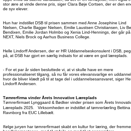
stor ære at vinde denne pris, siger Clara Bøje Cortsen, der er den en
de syv elever.
Hun har indstillet DSB til prisen sammen med Anne Josephine Lind
Nielsen, Charlie Bagger Nielsen, Emilie Laustsen Christiansen, Liv B
Bendixen, Emilie Jordan Holmbo og Xenia Lind-Hennings, der går på
NEXT, Niels Brock og Aarhus Business College.
Helle Lindorff Andersen, der er HR Uddannelseskonsulent i DSB, peg
på, at DSB har gjort en særlig indsats for at være en god læreplads.
- For et par år siden besluttede vi, at vi skulle have en mere
professionaliseret tilgang, så nu får vores elevansvarlige en uddanne
hvor de bliver klædt på til at tage del i uddannelsesansvaret, siger He
Lindorff Andersen.
Tømrerfirma vinder Årets Innovative Læreplads
Tømrerfirmaet Lynggaard & Bødker vinder prisen som Årets Innovati
Læreplads 2025. Virksomheden er indstillet af tømrerlærling Bettina
Ravnborg fra EUC Lillebælt.
Ifølge juryen har tømrerfirmaet skabt en kultur for læring, der fremme