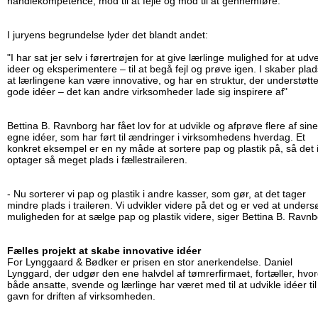
handlekompetence, mod til at fejle og mod til at gennemføre.
I juryens begrundelse lyder det blandt andet:
"I har sat jer selv i førertrøjen for at give lærlinge mulighed for at udv
ideer og eksperimentere – til at begå fejl og prøve igen. I skaber plads 
at lærlingene kan være innovative, og har en struktur, der understøtt
gode idéer – det kan andre virksomheder lade sig inspirere af"
Bettina B. Ravnborg har fået lov for at udvikle og afprøve flere af sine
egne idéer, som har ført til ændringer i virksomhedens hverdag. Et
konkret eksempel er en ny måde at sortere pap og plastik på, så det 
optager så meget plads i fællestraileren.
- Nu sorterer vi pap og plastik i andre kasser, som gør, at det tager
mindre plads i traileren. Vi udvikler videre på det og er ved at under
muligheden for at sælge pap og plastik videre, siger Bettina B. Ravn
Fælles projekt at skabe innovative idéer
For Lynggaard & Bødker er prisen en stor anerkendelse. Daniel
Lynggard, der udgør den ene halvdel af tømrerfirmaet, fortæller, hvo
både ansatte, svende og lærlinge har været med til at udvikle idéer til
gavn for driften af virksomheden.