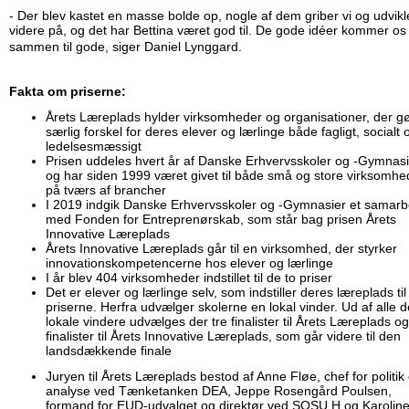
- Der blev kastet en masse bolde op, nogle af dem griber vi og udvikl
videre på, og det har Bettina været god til. De gode idéer kommer os 
sammen til gode, siger Daniel Lynggard.
Fakta om priserne:
Årets Læreplads hylder virksomheder og organisationer, der g
særlig forskel for deres elever og lærlinge både fagligt, socialt 
ledelsesmæssigt
Prisen uddeles hvert år af Danske Erhvervsskoler og -Gymnasi
og har siden 1999 været givet til både små og store virksomhe
på tværs af brancher
I 2019 indgik Danske Erhvervsskoler og -Gymnasier et samarb
med Fonden for Entreprenørskab, som står bag prisen Årets
Innovative Læreplads
Årets Innovative Læreplads går til en virksomhed, der styrker
innovationskompetencerne hos elever og lærlinge
I år blev 404 virksomheder indstillet til de to priser
Det er elever og lærlinge selv, som indstiller deres læreplads til
priserne. Herfra udvælger skolerne en lokal vinder. Ud af alle d
lokale vindere udvælges der tre finalister til Årets Læreplads og
finalister til Årets Innovative Læreplads, som går videre til den
landsdækkende finale
Juryen til Årets Læreplads bestod af Anne Fløe, chef for politik
analyse ved Tænketanken DEA, Jeppe Rosengård Poulsen,
formand for EUD-udvalget og direktør ved SOSU H og Karolin