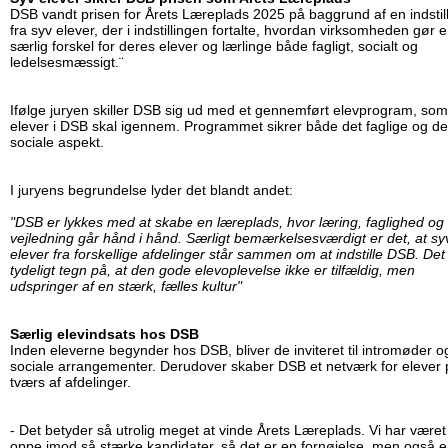
DSB vandt prisen for Årets Læreplads 2025 på baggrund af en indstil
fra syv elever, der i indstillingen fortalte, hvordan virksomheden gør 
særlig forskel for deres elever og lærlinge både fagligt, socialt og
ledelsesmæssigt.¨
Ifølge juryen skiller DSB sig ud med et gennemført elevprogram, som
elever i DSB skal igennem. Programmet sikrer både det faglige og de
sociale aspekt.
I juryens begrundelse lyder det blandt andet:
"DSB er lykkes med at skabe en læreplads, hvor læring, faglighed og
vejledning går hånd i hånd. Særligt bemærkelsesværdigt er det, at sy
elever fra forskellige afdelinger står sammen om at indstille DSB. Det 
tydeligt tegn på, at den gode elevoplevelse ikke er tilfældig, men
udspringer af en stærk, fælles kultur"
Særlig elevindsats hos DSB
Inden eleverne begynder hos DSB, bliver de inviteret til intromøder o
sociale arrangementer. Derudover skaber DSB et netværk for elever 
tværs af afdelinger.
- Det betyder så utrolig meget at vinde Årets Læreplads. Vi har været
oppe imod så stærke kandidater, så det er en fornøjelse, men også 