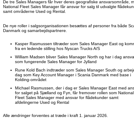
De tre Sales Managers får hver deres geografiske ansvarsområde, 
National Fleet Sales Manager får ansvar for salg til udvalgte flådeku
samt områderne Used og Rental.
De nye roller i salgsorganisationen besættes af personer fra både Sc
Danmark og samarbejdspartnere.
Kasper Rasmussen tiltræder som Sales Manager East og kom
fra en ledende stilling hos Nyscan Trucks A/S
William Madsen bliver Sales Manager North og har i dag ansva
som fungerende Sales Manager for Jylland
Rune Kold Bach indtræder som Sales Manager South og arbejd
dag som Key Account Manager i Scania Danmark med base i
Kolding-området
Michael Rasmussen, der i dag er Sales Manager East med an
for salget på Sjælland og Fyn, får fremover rollen som National
Fleet Sales Manager med ansvar for flådekunder samt
afdelingerne Used og Rental
Alle ændringer forventes at træde i kraft 1. januar 2026.