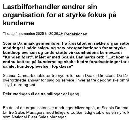
Lastbilforhandler ændrer sin
organisation for at styrke fokus på
kunderne
Tirsdag 4. november 2025 kl: 20:39
Af:
Redaktionen
Scania Danmark gennemfører fra årsskiftet en række organisato
ændringer i både salgs- og serviceorganisationen for at styrke
kundeoplevelsen og understøtte virksomhedens kerneværdi
"Kunden først". Målet er med Scania Danmarks ord: "...at komm
endnu tættere på kunderne og skabe bedre forudsætninger for 
samlet kundeoplevelse i topklasse"
Scania Danmark etablerer tre nye roller som Dealer Directors. De får
overordnede ansvar for salg og service i hver af tre geografiske omr
- syd, nord og øst.
Rekrutteringen til de tre stillinger er i gang.
En del af de organisatoriske ændringer bliver også, at Scania Danma
får tre Sales Managers mod tidligere to. Samtidig etableres en ny roll
som National Fleet Sales Manager.