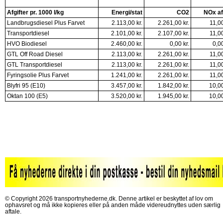
Afgifter pr. 1000 l/kg
Energi/stat
CO2
NOx af
Landbrugsdiesel Plus Farvet
2.113,00 kr.
2.261,00 kr.
11,00
Transportdiesel
2.101,00 kr.
2.107,00 kr.
11,00
HVO Biodiesel
2.460,00 kr.
0,00 kr.
0,00
GTL Off Road Diesel
2.113,00 kr.
2.261,00 kr.
11,00
GTL Transportdiesel
2.113,00 kr.
2.261,00 kr.
11,00
Fyringsolie Plus Farvet
1.241,00 kr.
2.261,00 kr.
11,00
Blyfri 95 (E10)
3.457,00 kr.
1.842,00 kr.
10,00
Oktan 100 (E5)
3.520,00 kr.
1.945,00 kr.
10,00
© Copyright 2026 transportnyhederne.dk. Denne artikel er beskyttet af lov om
ophavsret og må ikke kopieres eller på anden måde videreudnyttes uden særlig
aftale.