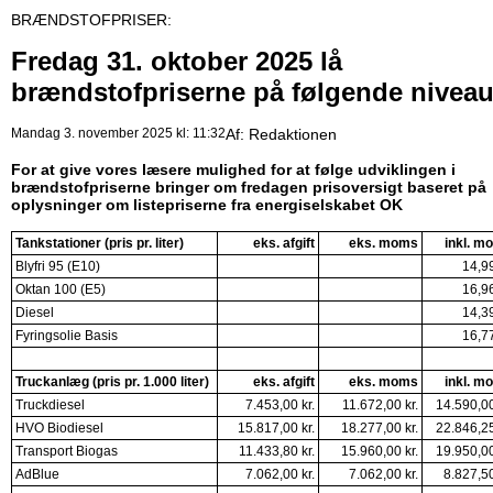
BRÆNDSTOFPRISER:
Fredag 31. oktober 2025 lå
brændstofpriserne på følgende nivea
Mandag 3. november 2025 kl: 11:32
Af:
Redaktionen
For at give vores læsere mulighed for at følge udviklingen i
brændstofpriserne bringer om fredagen prisoversigt baseret på
oplysninger om listepriserne fra energiselskabet OK
Tankstationer (pris pr. liter)
eks. afgift
eks. moms
inkl. m
Blyfri 95 (E10)
14,99
Oktan 100 (E5)
16,96
Diesel
14,39
Fyringsolie Basis
16,77
Truckanlæg (pris pr. 1.000 liter)
eks. afgift
eks. moms
inkl. m
Truckdiesel
7.453,00 kr.
11.672,00 kr.
14.590,00
HVO Biodiesel
15.817,00 kr.
18.277,00 kr.
22.846,25
Transport Biogas
11.433,80 kr.
15.960,00 kr.
19.950,00
AdBlue
7.062,00 kr.
7.062,00 kr.
8.827,50