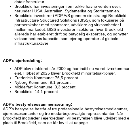
datainfrastruktur
Brookfield har investeringer i en række havne verden over,
herunder i USA, Australien, Sydamerika og Storbritannien.
Brookfield investerer i ADP A/S gennem sin strategi Brookfield
Infrastructure Structured Solutions (BISS), som fokuserer på
partnerskaber med sponsorer, udviklere og virksomheder i
mellemmarkedet. BISS investerer i sektorer, hvor Brookfield
allerede har etableret drift og betydelig ekspertise, og udnytter
virksomhedens kapacitet som ejer og operatør af globale
infrastrukturaktiver
ADP’s ejerfordeling:
ADP blev etableret i år 2000 og har indtil nu været tværkommu
ejet. I løbet af 2025 bliver Brookfield minoritetsaktionær.
Fredericia Kommune: 76,5 procent
Nyborg Kommune: 9,1 procent
Middelfart Kommune: 0,3 procent
Brookfield: 14,1 procent
ADP’s bestyrelsessammensætning:
ADP’s bestyrelse består af tre professionelle bestyrelsesmedlemmer, 
ejerrepræsentanter og tre medarbejdervalgte repræsentanter. Når
Brookfield indtræder i ejerkredsen, vil bestyrelsen blive udvidet med 
plads til Brookfield, som de får lov til at udpege.