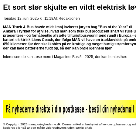
Et sort slør skjulte en vildt elektrisk l
Torsdag 12. juni 2025 kl: 11:18
Af:
Redaktionen
MAN Truck & Bus havde midt i maj inviteret juryen bag "Bus of the Year" til
Ankara i Tyrkiet for at vise, hvad man som tysk busproducent snart vil rulle 
præsentere - og forhåbentlig afsætte til turistbusvognmænd rundt i Europa - 
batteri-elektrisk Lions Coach, der ifølge MAN vil have en trækkevidde på omk
650 kilometer, før den skal kobles på en kraftige og meget hurtig strømforsyn
der kan lade batterierne fuldt op, så den kan brøle igennem igen
Interesserede kan læse mere i Magasinet Bus 5 - 2025, der kan hentes
her:
© Copyright 2026 transportnyhederne.dk. Denne artikel er beskyttet af lov om ophavsret og må
kopieres eller på anden måde videreudnyttes uden særlig aftale.