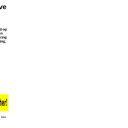
øve
ud og
en
ring
ing,
 ikke