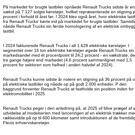
På markedet for brugte lastbiler opnåede Renault Trucks sidste år en
vækst på 7.127 solgte køretøjer, hvilket repræsenterede en stigning 
procent i forhold til året før. I 2024 blev også året, hvor elektriske last
fra Renault Trucks' kørte ind på markedet for brugte lastbiler. Samtidi
nåede Renault Trucks sin første homologering af en elektrisk ombyg
lastbil.
I 2024 fakturerede Renault Trucks i alt 1.628 elektriske køretøjer. I
segmentet over 16 ton elektriske køretøjer øgede Renault Trucks sin
markedsandel med ét procentpoint til 24,2 procent - en vækstrate, de
tre gange højere end markedet (4,6 procent sammenlignet med 1,5
procent for sektoren som helhed i anden halvdel af 2024).
Renault Trucks kunne sidste år notere en stigning på 36 procent på 
på elektriske lastbiler og nåede op på godt 2.000 enheder. P den
baggrund forventer Renault Trucks at fastholde sin position inden for
elektromobilitet i 2025.
Renault Trucks peger i den anledning på, at 2025 vil blive præget af 
udvidelse af modelserien med lanceringen af en elektrisk trækker me
rækkevidde på op til 600 kilometer samt introduktionen af de fremtidi
Flexis erhvervskøretøjer.