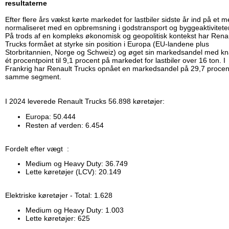
resultaterne
Efter flere års vækst kørte markedet for lastbiler sidste år ind på et m
normaliseret med en opbremsning i godstransport og byggeaktivitete
På trods af en kompleks økonomisk og geopolitisk kontekst har Rena
Trucks formået at styrke sin position i Europa (EU-landene plus
Storbritannien, Norge og Schweiz) og øget sin markedsandel med k
ét procentpoint til 9,1 procent på markedet for lastbiler over 16 ton. I
Frankrig har Renault Trucks opnået en markedsandel på 29,7 procent
samme segment.
I 2024 leverede Renault Trucks 56.898 køretøjer:
Europa: 50.444
Resten af verden: 6.454
Fordelt efter vægt :
Medium og Heavy Duty: 36.749
Lette køretøjer (LCV): 20.149
Elektriske køretøjer - Total: 1.628
Medium og Heavy Duty: 1.003
Lette køretøjer: 625