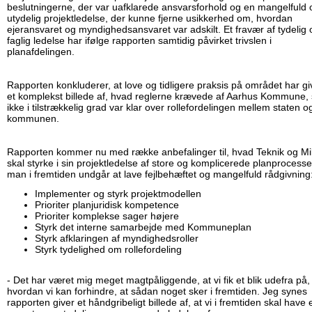
beslutningerne, der var uafklarede ansvarsforhold og en mangelfuld 
utydelig projektledelse, der kunne fjerne usikkerhed om, hvordan
ejeransvaret og myndighedsansvaret var adskilt. Et fravær af tydelig 
faglig ledelse har ifølge rapporten samtidig påvirket trivslen i
planafdelingen.
Rapporten konkluderer, at love og tidligere praksis på området har gi
et komplekst billede af, hvad reglerne krævede af Aarhus Kommune,
ikke i tilstrækkelig grad var klar over rollefordelingen mellem staten o
kommunen.
Rapporten kommer nu med række anbefalinger til, hvad Teknik og Mi
skal styrke i sin projektledelse af store og komplicerede planprocesse
man i fremtiden undgår at lave fejlbehæftet og mangelfuld rådgivning
Implementer og styrk projektmodellen
Prioriter planjuridisk kompetence
Prioriter komplekse sager højere
Styrk det interne samarbejde med Kommuneplan
Styrk afklaringen af myndighedsroller
Styrk tydelighed om rollefordeling
- Det har været mig meget magtpåliggende, at vi fik et blik udefra på,
hvordan vi kan forhindre, at sådan noget sker i fremtiden. Jeg synes
rapporten giver et håndgribeligt billede af, at vi i fremtiden skal have 