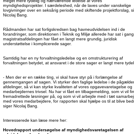
meget mere tydelig og nærværende ledelse af vores
myndighedsprojekter. I særdeleshed, når de laves under vanskelige
lovgivninger over en seksårig periode med skiftende projektforslag, s
Nicolaj Bang.
Rådmanden har sat forligskredsen bag havneudvidelsen ind i de
forandringer, som direktionen i Teknik og Miljø allerede har sat i gang
magistratsafdelingen har fået en langt mere grundig, juridisk
understøttelse i komplicerede sager.
Samtidig har en ny forvaltningsledelse og en omstrukturering af
forvaltningen betydet, at ansvaret i de store sager er langt mere tydel
- Men der er en række ting, vi skal have styr på i forlængelse af
gennemgangen af sagen. Vi styrker den faglige ledelse i de pågæld
afdelinger, så vi kan styrke kvaliteten af vores opgavevaretagelse og
medarbejdernes trivsel. Nu har vi fået en tilbagemelding, som vi vil fi
fremadrettede løsninger på, og som vi vil arbejde med i tæt samarbe
med vores medarbejdere, for rapporten skal hjælpe os til at blive bed
siger Nicolaj Bang.
Interesserede kan læse mere her:
Hovedrapport undersøgelse af myndighedsvaretagelsen af