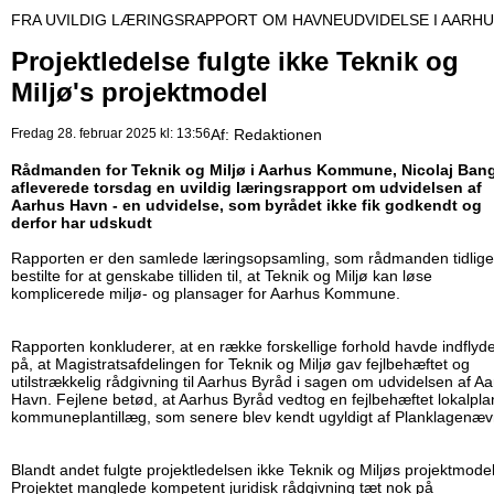
FRA UVILDIG LÆRINGSRAPPORT OM HAVNEUDVIDELSE I AARHU
Projektledelse fulgte ikke Teknik og
Miljø's projektmodel
Fredag 28. februar 2025 kl: 13:56
Af:
Redaktionen
Rådmanden for Teknik og Miljø i Aarhus Kommune, Nicolaj Bang
afleverede torsdag en uvildig læringsrapport om udvidelsen af
Aarhus Havn - en udvidelse, som byrådet ikke fik godkendt og
derfor har udskudt
Rapporten er den samlede læringsopsamling, som rådmanden tidlige
bestilte for at genskabe tilliden til, at Teknik og Miljø kan løse
komplicerede miljø- og plansager for Aarhus Kommune.
Rapporten konkluderer, at en række forskellige forhold havde indflyd
på, at Magistratsafdelingen for Teknik og Miljø gav fejlbehæftet og
utilstrækkelig rådgivning til Aarhus Byråd i sagen om udvidelsen af A
Havn. Fejlene betød, at Aarhus Byråd vedtog en fejlbehæftet lokalpla
kommuneplantillæg, som senere blev kendt ugyldigt af Planklagenæv
Blandt andet fulgte projektledelsen ikke Teknik og Miljøs projektmodel
Projektet manglede kompetent juridisk rådgivning tæt nok på