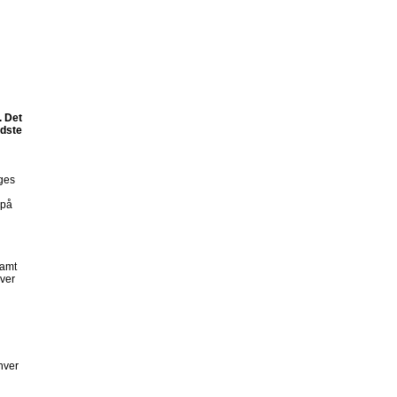
. Det
idste
uges
 på
samt
iver
hver