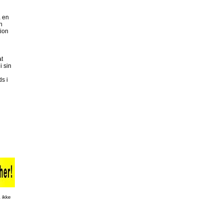
å en
n
tion
at
i sin
s i
 ikke