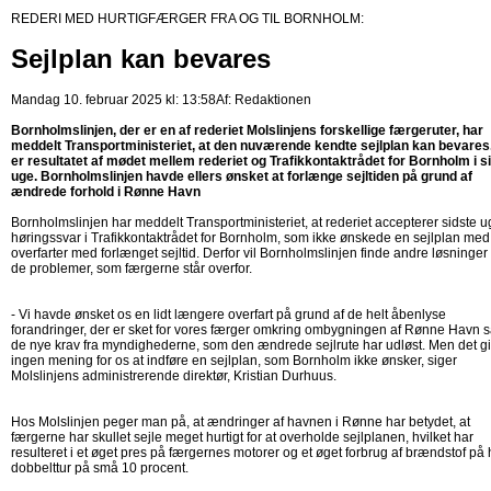
REDERI MED HURTIGFÆRGER FRA OG TIL BORNHOLM:
Sejlplan kan bevares
Mandag 10. februar 2025 kl: 13:58
Af:
Redaktionen
Bornholmslinjen, der er en af rederiet Molslinjens forskellige færgeruter, har
meddelt Transportministeriet, at den nuværende kendte sejlplan kan bevares
er resultatet af mødet mellem rederiet og Trafikkontaktrådet for Bornholm i s
uge. Bornholmslinjen havde ellers ønsket at forlænge sejltiden på grund af
ændrede forhold i Rønne Havn
Bornholmslinjen har meddelt Transportministeriet, at rederiet accepterer sidste 
høringssvar i Trafikkontaktrådet for Bornholm, som ikke ønskede en sejlplan med
overfarter med forlænget sejltid. Derfor vil Bornholmslinjen finde andre løsninger
de problemer, som færgerne står overfor.
- Vi havde ønsket os en lidt længere overfart på grund af de helt åbenlyse
forandringer, der er sket for vores færger omkring ombygningen af Rønne Havn 
de nye krav fra myndighederne, som den ændrede sejlrute har udløst. Men det g
ingen mening for os at indføre en sejlplan, som Bornholm ikke ønsker, siger
Molslinjens administrerende direktør, Kristian Durhuus.
Hos Molslinjen peger man på, at ændringer af havnen i Rønne har betydet, at
færgerne har skullet sejle meget hurtigt for at overholde sejlplanen, hvilket har
resulteret i et øget pres på færgernes motorer og et øget forbrug af brændstof på 
dobbelttur på små 10 procent.