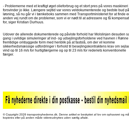
- Problemerne med et kraftigt øget olieforbrug og et stort pres på vores maskineri
forsvinder jo ikke. Længere sejltid var vores veldokumenterede og bedste bud p
løsning, så nu går vi i tænkeboks sammen med Transportministeriet for at finde e
anden vej rundt om de problemer, som vi er nødt til at adressere og få kompensa
for, siger Kristian Durhuus.
Udover de allerede dokumenterede og påviste forhold har Molslinjen desuden s
gang i uvildige simuleringer af ind- og udsejlingsforholdene ved havnen i Rønne 
fremtidige ombyggede form med henblik på at fastslå, om der vil komme
sikkerhedsmæssige udfordringer i forhold til besejlingskontraktens krav om sejlad
vind op til 16 m/s for hurtigfærgerne og op til 23 m/s for rederiets konventionelle
færger.
© Copyright 2026 transportnyhederne.dk. Denne artikel er beskyttet af lov om ophavsret og må
kopieres eller på anden måde videreudnyttes uden særlig aftale.