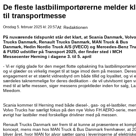
De fleste lastbilimportørerne melder kl
til transportmesse
Onsdag 5. februar 2025 kl: 20:57
Af:
Redaktionen
På nuværende tidspunkt står det klart, at Scania Danmark, Volv
Trucks Danmark, Renault Trucks Danmark, MAN Truck & Bus
Danmark, Hedin Nordic Truck A/S (IVECO) og Mercedes-Benz Tr
& FUSO udstiller på Transport 2025, der finder sted i MCH
Messecenter Herning i dagene 3. til 5. april
- Vi er rigtig glade for den meget flotte opbakning fra lastbilimportøre
og vi glæder os virkelig meget til at tage imod dem på messen. Deres
engagement er et stærkt vidnesbyrd om både tillid og loyalitet, og vi e
særdeles taknemmelige for deres dedikation - de vil utvivlsomt igen 
med til at løfte messen, siger messens projektleder inden for salg, La
Meedom.
Scania kommer til Herning med både diesel-, gas- og el-lastbiler, me
Volvo Trucks har særligt fokus på den nye Volvo FH AERO-serie, men
øvrigt har lastbiler med forskellige drivliner med på messen.
Renault Trucks Danmark ser frem til at kunne at præsentere et kompl
koncept, mens man hos MAN Truck & Bus Danmark fremhæver, at 2
bliver året, hvor MAN for alvor sætter gang i leveringerne af elektrisk