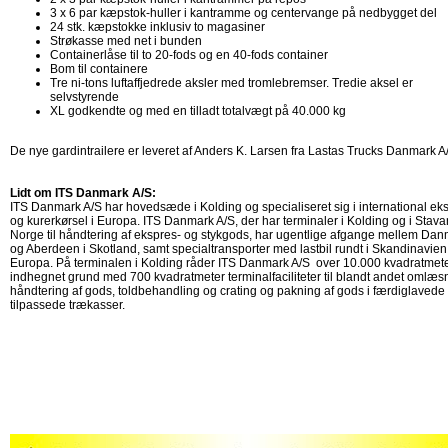
3 x 6 par kæpstok-huller i kantramme og centervange på nedbygget del
24 stk. kæpstokke inklusiv to magasiner
Strøkasse med net i bunden
Containerlåse til to 20-fods og en 40-fods container
Bom til containere
Tre ni-tons luftaffjedrede aksler med tromlebremser. Tredie aksel er
selvstyrende
XL godkendte og med en tilladt totalvægt på 40.000 kg
De nye gardintrailere er leveret af Anders K. Larsen fra Lastas Trucks Danmark A
Lidt om ITS Danmark A/S:
ITS Danmark A/S har hovedsæde i Kolding og specialiseret sig i international ek
og kurerkørsel i Europa. ITS Danmark A/S, der har terminaler i Kolding og i Stava
Norge til håndtering af ekspres- og stykgods, har ugentlige afgange mellem Da
og Aberdeen i Skotland, samt specialtransporter med lastbil rundt i Skandinavien
Europa. På terminalen i Kolding råder ITS Danmark A/S over 10.000 kvadratmet
indhegnet grund med 700 kvadratmeter terminalfaciliteter til blandt andet omlæs
håndtering af gods, toldbehandling og crating og pakning af gods i færdiglavede
tilpassede trækasser.