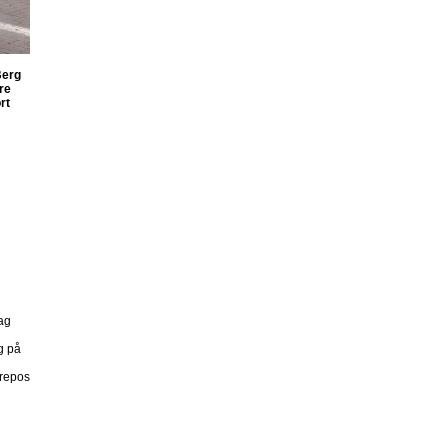
Berg
ere
rt
ag
g på
 repos