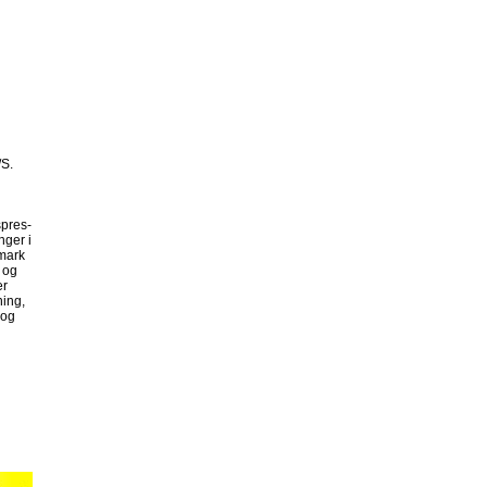
/S.
spres-
nger i
nmark
 og
er
ning,
 og