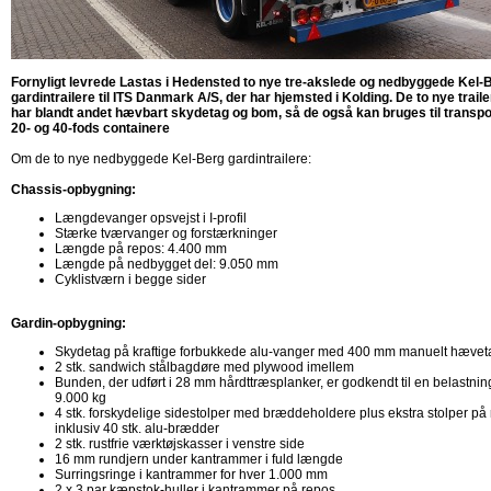
Fornyligt levrede Lastas i Hedensted to nye tre-akslede og nedbyggede Kel-
gardintrailere til ITS Danmark A/S, der har hjemsted i Kolding. De to nye trail
har blandt andet hævbart skydetag og bom, så de også kan bruges til transpo
20- og 40-fods containere
Om de to nye nedbyggede Kel-Berg gardintrailere:
Chassis-opbygning:
Længdevanger opsvejst i I-profil
Stærke tværvanger og forstærkninger
Længde på repos: 4.400 mm
Længde på nedbygget del: 9.050 mm
Cyklistværn i begge sider
Gardin-opbygning:
Skydetag på kraftige forbukkede alu-vanger med 400 mm manuelt hævet
2 stk. sandwich stålbagdøre med plywood imellem
Bunden, der udført i 28 mm hårdttræsplanker, er godkendt til en belastnin
9.000 kg
4 stk. forskydelige sidestolper med bræddeholdere plus ekstra stolper på
inklusiv 40 stk. alu-brædder
2 stk. rustfrie værktøjskasser i venstre side
16 mm rundjern under kantrammer i fuld længde
Surringsringe i kantrammer for hver 1.000 mm
2 x 3 par kæpstok-huller i kantrammer på repos