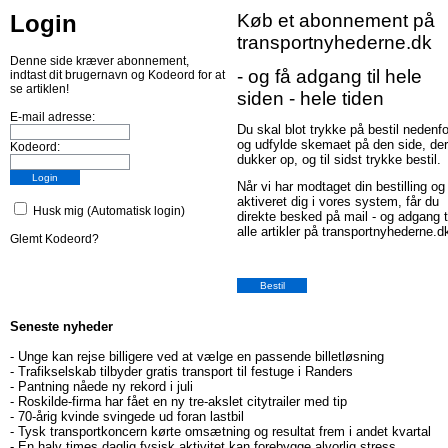
Login
Køb et abonnement på
transportnyhederne.dk
Denne side kræver abonnement,
- og få adgang til hele
indtast dit brugernavn og Kodeord for at
se artiklen!
siden - hele tiden
E-mail adresse:
Du skal blot trykke på bestil nedenfo
og udfylde skemaet på den side, der
Kodeord:
dukker op, og til sidst trykke bestil.
Når vi har modtaget din bestilling og
aktiveret dig i vores system, får du
Husk mig (Automatisk login)
direkte besked på mail - og adgang t
alle artikler på transportnyhederne.d
Glemt Kodeord?
Seneste nyheder
-
Unge kan rejse billigere ved at vælge en passende billetløsning
-
Trafikselskab tilbyder gratis transport til festuge i Randers
-
Pantning nåede ny rekord i juli
-
Roskilde-firma har fået en ny tre-akslet citytrailer med tip
-
70-årig kvinde svingede ud foran lastbil
-
Tysk transportkoncern kørte omsætning og resultat frem i andet kvartal
-
En halv times daglig fysisk aktivitet kan forebygge alvorlig stress