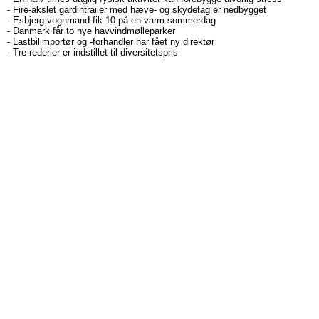
-
Fire-akslet gardintrailer med hæve- og skydetag er nedbygget
-
Esbjerg-vognmand fik 10 på en varm sommerdag
-
Danmark får to nye havvindmølleparker
-
Lastbilimportør og -forhandler har fået ny direktør
-
Tre rederier er indstillet til diversitetspris