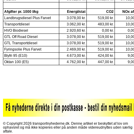
Afgifter pr. 1000 l/kg
Energi/stat
CO2
NOx af
Landbrugsdiesel Plus Farvet
3.078,00 kr.
519,00 kr.
10,00
Transportdiesel
3.062,00 kr.
483,00 kr.
10,00
HVO Biodiesel
2.920,60 kr.
0,00 kr.
0,00
GTL Off Road Diesel
3.078,00 kr.
519,00 kr.
10,00
GTL Transportdiesel
3.078,00 kr.
519,00 kr.
10,00
Fyringsolie Plus Farvet
2.469,00 kr.
519,00 kr.
10,00
Blyfri 95 (E10)
4.673,00 kr.
424,00 kr.
9,00
Oktan 100 (E5)
4.762,00 kr.
447,00 kr.
9,00
© Copyright 2026 transportnyhederne.dk. Denne artikel er beskyttet af lov om
ophavsret og må ikke kopieres eller på anden måde videreudnyttes uden særlig
aftale.