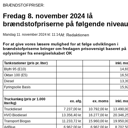
BRÆNDSTOFPRISER:
Fredag 8. november 2024 lå
brændstofpriserne på følgende nivea
Mandag 11. november 2024 kl: 11:14
Af:
Redaktionen
For at give vores læsere mulighed for at følge udviklingen i
brændstofpriserne bringer om fredagen prisoversigt baseret på
oplysninger fra energiselskabet OK
Tankstationer (pris pr. liter)
inkl. m
Blyfri 95 (E10)
14,69
Oktan 100 (E5)
16,59
Diesel
13,39
Fyringsolie Basis
15,92
Truckanlæg (pris pr 1.000
ex. afg.
ex. moms
inkl. m
liter/kg)
Truckdiesel
7.237,00 kr.
10.792,00 kr.
13.490,00
HVO Biodiesel
13.356,40 kr.
16.277,00 kr.
20.346,25
Transport Biogas
11.233,72 kr.
15.960,00 kr.
19.950,00
AdBlue
6.962,00 kr.
6.962,00 kr.
8.702,50